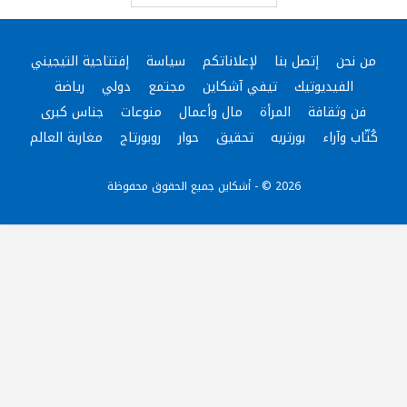
من نحن
إتصل بنا
لإعلاناتكم
سياسة
إفتتاحية التيجيني
الفيديوتيك
تيفي آشكاين
مجتمع
دولي
رياضة
فن وثقافة
المرأة
مال وأعمال
منوعات
جناس كبرى
كُتّاب وآراء
بورتريه
تحقيق
حوار
روبورتاج
مغاربة العالم
2026 © - أشكاين جميع الحقوق محفوظة