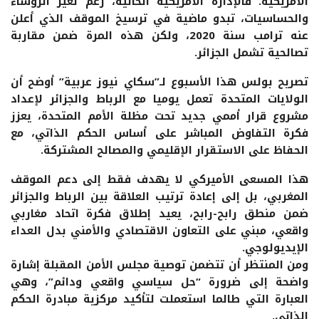
الأمريكية. فالإدارة الأمريكية الحالية، رغم تغير الرؤساء
والحساسيات، تبدو ماضية في ترسيخ الموقف الذي أعلن
عنه ترامب سنة 2020، ولكن هذه المرة ضمن مقاربة
تصالحية تشمل الجزائر.
تصريح بولس هذا الأسبوع لـ”سكاي نيوز عربية” أوضح أن
الولايات المتحدة تعمل يوميا مع الرباط والجزائر لإعداد
مشروع قرار أممي جديد تحت مظلة الأمم المتحدة، يعزز
فكرة التفاوض المباشر على أساس الحكم الذاتي، مع
الحفاظ على الاستقرار الإقليمي والمصالح المشتركة.
هذا المسعى الأميركي لا يهدف فقط إلى دعم الموقف
المغربي، بل إلى إعادة ترتيب العلاقة بين الرباط والجزائر
ضمن منطق رابح-رابح، يعيد إطلاق فكرة اتحاد مغاربي
واقعي، مبني على التعاون الاقتصادي والأمني بدل العداء
الإيديولوجي.
ومن المنتظر أن تتضمن توصية مجلس الأمن المقبلة إشارة
واضحة إلى ضرورة “حل سياسي واقعي ودائم”، وهي
العبارة التي طالما استعملت لتأكيد مركزية مبادرة الحكم
الذاتي.