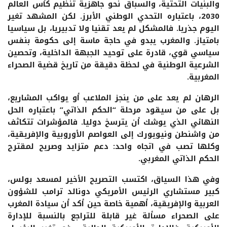
والبنيات التحتية، والسباق نحو جاهزية تنظيم كأس العالم
2030، باعتباره التحدي الوطني الأبرز. لكن المشهد تغير
اليوم جذريا. فالمشكل لم يعد تقنيا ولا تدبيريا، بل سياسيا
بامتياز. والمغرب يبدو في حاجة ماسة إلى حكومة بنفس
سياسي قوي، قادرة على توحيد الجبهة الداخلية، وتحصين
الشرعية الوطنية في لحظة دقيقة من تاريخ قضية الصحراء
المغربية.
الرهان لم يعد على من ينجز الملاعب أو يواكب المشاريع،
بل على من سيقود مرحلة “الحكم الذاتي” باعتباره الحل
النهائي الذي يوشك أن يترسخ دوليا. فالمؤشرات تتكاثف
من واشنطن ونيويورك إلى العواصم الأوروبية والإفريقية،
وكلها تصب في اتجاه واحد: دعم متزايد وصريح لمقترح
الحكم الذاتي المغربي.
وفي هذا السياق، اكتسب التصريح الأخير لمسعد بولس،
كبير مستشاري الرئيس الأمريكي دونالد ترامب للشؤون
العربية والإفريقية، أهمية خاصة حين أكد أن سيادة المغرب
على الصحراء مسألة غير قابلة للتراجع بالنسبة للإدارة