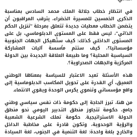
في انتظار خطاب جلالة الملك محمد السادس بمناسبة
الذكرى الخمسين للمسيرة الخضراء، يترقب المراقبون أن
يتضمن الخطاب معطيات جديدة تتعلق بمرحلة “تنزيل الحكم
الذاتي”، ليس فقط على المستوى الدبلوماسي، بل على
المستوى الداخلي كذلك: كيف ستُهيكل الجهات الجنوبية
مؤسساتيا؟، كيف ستتم مأسسة آليات المشاركة
السياسية المحلية؟ وما طبيعة العلاقة الجديدة بين الدولة
المركزية والجهات الصحراوية؟.
هذه الأسئلة تعيد الاعتبار للسياسة بمعناها الوطني
العميق، أي القدرة على تحويل المكاسب الدبلوماسية إلى
واقع مؤسساتي وتنموي يكرس الوحدة ويقوي الانتماء.
من هنا، تبرز الحاجة إلى حكومة ذات نفس سياسي وطني
جامع، حكومة تتجاوز منطق التدبير اليومي نحو منطق
الدولة الاستراتيجية. حكومة تملك الشرعية الشعبية
والرؤية الوحدوية، وتكون قادرة على مخاطبة الداخل
والخارج بلغة واحدة: لغة التنمية في الجنوب، لغة السيادة