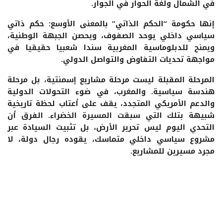
في الشمال ولغة الحوار في الجوار.
إنها حكومة “الحكم الذاتي” بالمعنى الأوسع: حكم ذاتي
سياسي داخلي يوحد الصفوف، ويحصن الجبهة الوطنية،
ويمنح للدبلوماسية المغربية سندا شعبيا حقيقيا في
مواجهة تحديات التفاوض والتواصل الدولي.
المرحلة المقبلة ليست مرحلة مشاريع إسمنتية، بل مرحلة
هندسة سياسية. والمغرب، في ضوء التحولات الدولية
والدعم الأمريكي المتجدد، يقف على أعتاب لحظة تاريخية
شبيهة بتلك التي سبقت المسيرة الخضراء. الفرق أن
التحدي اليوم ليس تحرير الأرض، بل تثبيت السيادة عبر
مشروع سياسي داخلي متماسك، يقوده رجال دولة، لا
مجرد مسيرين للمشاريع.