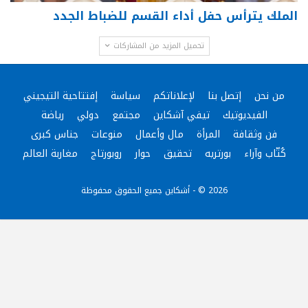
الملك يترأس حفل أداء القسم للضباط الجدد
تحميل المزيد من المشاركات
من نحن
إتصل بنا
لإعلاناتكم
سياسة
إفتتاحية التيجيني
الفيديوتيك
تيفي آشكاين
مجتمع
دولي
رياضة
فن وثقافة
المرأة
مال وأعمال
منوعات
جناس كبرى
كُتّاب وآراء
بورتريه
تحقيق
حوار
روبورتاج
مغاربة العالم
2026 © - أشكاين جميع الحقوق محفوظة