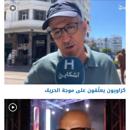
كزاويون يعلّقون على موجة الحريك