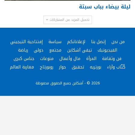
ليلة بيضاء بباب سبتة
تحميل المزيد من المشاركات
من نحن
إتصل بنا
لإعلاناتكم
سياسة
إفتتاحية التيجيني
الفيديوتيك
تيفي آشكاين
مجتمع
دولي
رياضة
فن وثقافة
المرأة
مال وأعمال
منوعات
جناس كبرى
كُتّاب وآراء
بورتريه
تحقيق
حوار
روبورتاج
مغاربة العالم
2026 © - أشكاين جميع الحقوق محفوظة