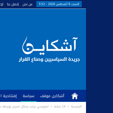
من نحن
إتصل بنا
لإع
السبت 8 أغسطس 2026 - 5:52
آشكاين موقف
سياسة
إفتتاحية ا
الرئيسية
24 ساعة
لعروسي يرصد رسائل تصريح بوريطة بخ
كُتّاب وآراء
آشكاين TV