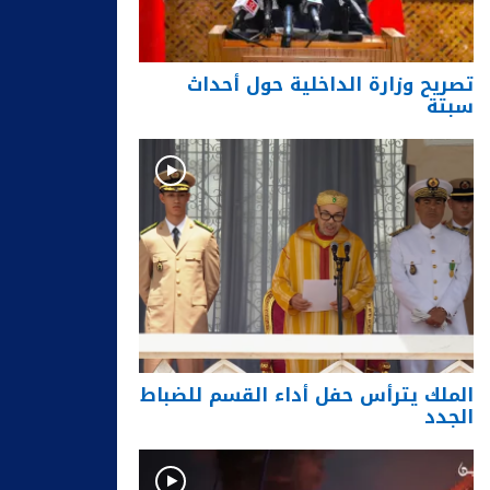
تصريح وزارة الداخلية حول أحداث
سبتة
الملك يترأس حفل أداء القسم للضباط
الجدد