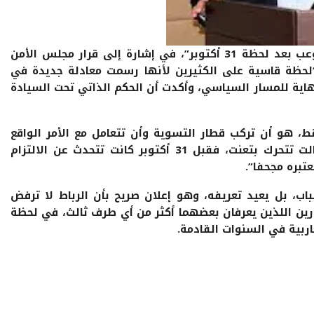
وبحسب لعروسي، فإن “العالم الآخر لم يستوعب بعد لحظة 31 أكتوبر”، في إشارة إلى قرار مجلس الأمن
أنها “لحظة قاسية على الكثيرين لأنها رسمت معادلة جديدة في
نهاية للمسار السياسي، وأكدت أن الحكم الذاتي تحت السيادة
ط، هو أن تركب قطار التسوية وأن تتعامل مع الأمر الواقع
الجديد”، لكنه يستدرك متأسفا، “الجزائر مازالت تتحرك بتعنت، فقبل 31 أكتوبر كانت تتحدث عن الالتزام
عتبره مجحفا”.
اب، بل يعيد تعريفه، وهو إعلان صريح بأن الرباط لا ترفض
رين اللذين يعرفان بعضهما أكثر من أي طرف ثالث، في لحظة
بية في السنوات القادمة.