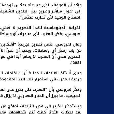
وأكد أن الموقف الذي عبر عنه يعكس توجها ثا
إلى “حوار مباشر وصريح بين البلدين الشقيقي
المفتاح الوحيد لأي تقارب محتمل”.
القراءة الدبلوماسية لهذا التصريح لا تعني،
لعروسي، رفض المغرب لأي مبادرات أو وساطات
وقال لعروسي، ضمن تصريح لجريدة “آشكاين” ا
من باب رفض أي وساطات، ويجب أن نقرأ الأم
التصريح تعني أن المغرب لا يمانع أبدا في عود
2021”.
ويرى أستاذ العلاقات الدولية أن “الكلمات ا
ورغبة المغرب في استمرار تلك اليد الممدودة 
وذكّر لعروسي بأن “المغرب ظل يكرر على لسا
الطبيعية، ما يبرز أن الخيار المغاربي لا يزال قا
ويستحضر الخبير في فض النزاعات نماذج من ال
بعد لحظات التوتر كانت تتم بتفاهمات مغر