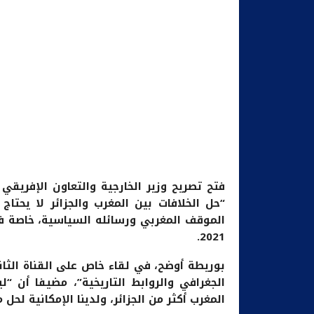
فتح تصريح وزير الخارجية والتعاون الإفريقي 
“حل الخلافات بين المغرب والجزائر لا يحتا
الموقف المغربي ورسائله السياسية، خاصة 
2021.
بوريطة أوضح، في لقاء خاص على القناة الثاني
الجغرافي والروابط التاريخية”، مضيفا أن “
المغرب أكثر من الجزائر، ولدينا الإمكانية لحل 