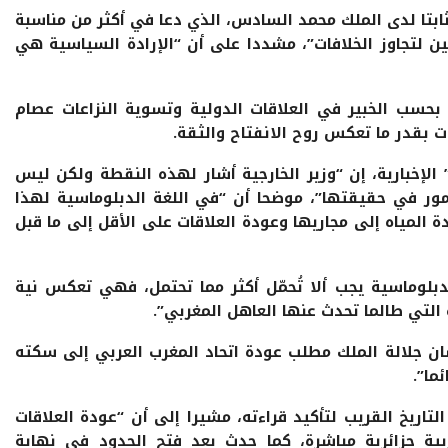
بتا لدى الملك محمد السادس، الذي دعا في أكثر من مناسبة
ن لتجاوز الخلافات”، مشددا على أن “الإرادة السياسية هي
 بحسب الخبير في العلاقات الدولية وتسوية النزاعات عصام
 بقدر ما تعكس روح الانفتاح والثقة.
لإخبارية، إن “وزير الخارجية أشار لهذه النقطة ولكن ليس
ور في حقيقتها”، موضحا أن “في اللغة الدبلوماسية لهذا
ة المياه إلى مجاريها وعودة العلاقات على الأقل إلى ما قبل
لدبلوماسية يجب ألا تُحمّل أكثر مما تحتمل، فهي تعكس نية
التي طالما تحدث عنها العاهل المغربي”.
ن جلالة الملك مطلب عودة اتحاد المغرب العربي إلى سكته
ئما”.
تاريخ القريب لتأكيد قراءته، مشيرا إلى أن “عودة العلاقات
بية جزائرية مباشرة، كما حدث بعد فتح الحدود في نهاية