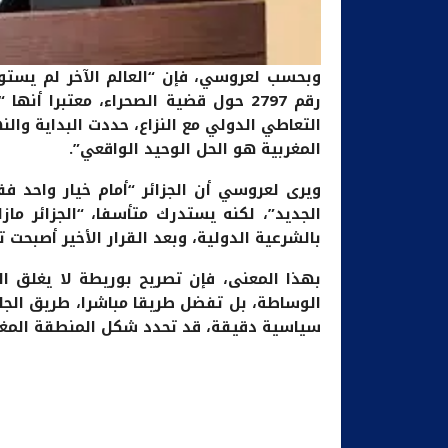
رقم 2797 حول قضية الصحراء، معتبرا 
التعاطي الدولي مع النزاع، حددت البداية وال
المغربية هو الحل الوحيد الواقعي”.
ويرى لعروسي أن الجزائر “أمام خيار واحد فق
بالشرعية الدولية، وبعد القرار الأخير أصبحت ت
بهذا المعنى، فإن تصريح بوريطة لا يغلق الب
الوساطة، بل تفضل طريقا مباشرا، طريق الجا
سياسية دقيقة، قد تحدد شكل المنطقة المغار