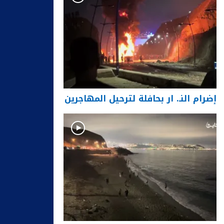
إضرام النـ. ار بحافلة لترحيل المهاجرين