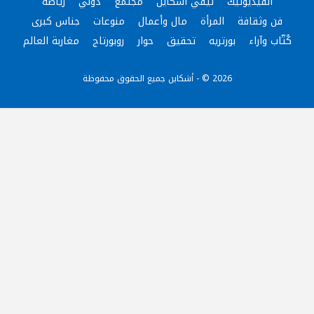
الفيديوتيك
تيفي آشكاين
مجتمع
دولي
رياضة
فن وثقافة
المرأة
مال وأعمال
منوعات
جناس كبرى
كُتّاب وآراء
بورتريه
تحقيق
حوار
روبورتاج
مغاربة العالم
2026 © - أشكاين جميع الحقوق محفوظة