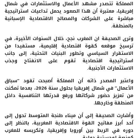
المملكة تتصدر مشهد الأعمال والاستثمارات في شمال
إفريقيا، معتبرة أن هذا الصعود يحمل تداعيات استراتيجية
مباشرة على الشركات والمصالح الاقتصادية الإسبانية
بالمنطقة.
وترى الصحيفة ان المغرب نجح، خلال السنوات الأخيرة، في
ترسيخ موقعه كقوة اقتصادية إقليمية، مستفيدا من
الاستقرار السياسي وتطور البنيات التحتية، إلى جانب
استراتيجية اقتصادية تقوم على الانفتاح وجذب
الاستثمارات الأجنبية.
واعتبر المصدر ذاته أن المملكة أصبحت تقود “سباق
الأعمال” في شمال إفريقيا بحلول سنة 2026، بعدما تمكنت
من تعزيز حضور شركاتها ورفع قدرتها التنافسية داخل
المنطقة وخارجها.
وأشارت الصحيفة إلى أن ميناء طنجة المتوسط تحول إلى
أحد أبرز مفاتيح القوة الاقتصادية المغربية، بالنظر إلى
دوره في الربط بين أوروبا وإفريقيا، وتكريسه للمغرب
كمنصة لوجستية دولية.