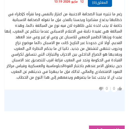
12 مايو 2026 13:19
المعلق(ة)
رغم ما تتيره فينا الصحافة الاجنبية من اعتزاز بالنفس وما نقرأه كإطراء في
خطابها يدغدغ مشاعرنا ويحسنا بالفخر، فإن ما تقوله الصحافة الاسبانية
خاصة لا يجب اخده على ظاهره لان فيه نوع من المبالغة دائما، وهذه
المبالغة هي عقيدة تابتة في الاعلام الاسباني عندما تتكلم عن المغرب. إنها
عقيدة ورتها الظمير الجمعي للاسبان عن وعي او غير وعي مند العهد
القديم، أولا لان حدودنا عبر التاريخ كانت مع الاسبان دائما موضوع نزاع
وحروب تنتهي لتشتعل من جديد، تانيا ان ما يحكم النظرة الى المغرب
ويغديها هو الصراع الداخلي بين الاحزاب والتيارات التي تتسابق لكراسي
القيادة في الحكومة وتجد في المغرب فزاعة اقرب للتصديق عند الاسبان
حين يتعلق الامر عندهم باختبار القوةالدبلوماسية والعسكرية وقياس مراكز
النفود الاقتصادي والمالي، لذالك فإن ما يبهرنا في حديثهم عن المغرب
يجب ان لا يحجب عنا ما يحفزهم ويدفعهم إلى هذا النوع من الخطاب.
0
0