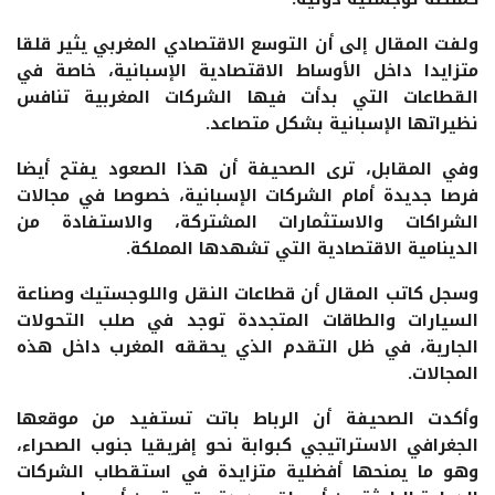
ولفت المقال إلى أن التوسع الاقتصادي المغربي يثير قلقا
متزايدا داخل الأوساط الاقتصادية الإسبانية، خاصة في
القطاعات التي بدأت فيها الشركات المغربية تنافس
نظيراتها الإسبانية بشكل متصاعد.
وفي المقابل، ترى الصحيفة أن هذا الصعود يفتح أيضا
فرصا جديدة أمام الشركات الإسبانية، خصوصا في مجالات
الشراكات والاستثمارات المشتركة، والاستفادة من
الدينامية الاقتصادية التي تشهدها المملكة.
وسجل كاتب المقال أن قطاعات النقل واللوجستيك وصناعة
السيارات والطاقات المتجددة توجد في صلب التحولات
الجارية، في ظل التقدم الذي يحققه المغرب داخل هذه
المجالات.
وأكدت الصحيفة أن الرباط باتت تستفيد من موقعها
الجغرافي الاستراتيجي كبوابة نحو إفريقيا جنوب الصحراء،
وهو ما يمنحها أفضلية متزايدة في استقطاب الشركات