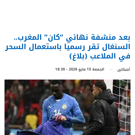
بعد منشفة نهائي ”كان” المغرب..
السنغال تقر رسميا باستعمال السحر
في الملاعب (بلاغ)
الجمعة 15 مايو 2026 - 18:30
آشكاين