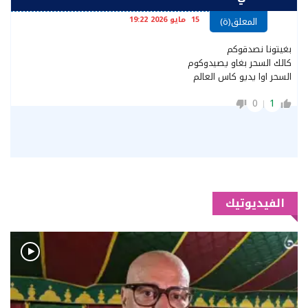
15 مايو 2026 19:22
المعلق(ة)
بغيتونا نصدقوكم
كالك السحر بغاو يصيدوكوم
السحر اوا يديو كاس العالم
0
1
الفيديوتيك