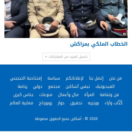
الخطاب الملكي بمراكش
تحميل المزيد من المشاركات
من نحن
إتصل بنا
لإعلاناتكم
سياسة
إفتتاحية التيجيني
الفيديوتيك
تيفي آشكاين
مجتمع
دولي
رياضة
فن وثقافة
المرأة
مال وأعمال
منوعات
جناس كبرى
كُتّاب وآراء
بورتريه
تحقيق
حوار
روبورتاج
مغاربة العالم
2026 © - أشكاين جميع الحقوق محفوظة