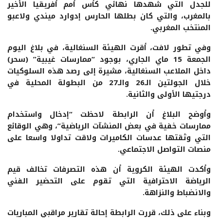
للجدل التي شهدها نهائي كأس أمم أفريقيا الأخير
بالمغرب، والتي كان بطلها الحارس إدوارد ميندي ولاعبو
المنتخب المغربي.
وفي تطور لافت، أقرت الهيئة السنغالية، في بلاغ اليوم
الجمعة 15 ماي الجاري، بوجود “ممارسات غيبية” (سحر)
داخل الملاعب السنغالية، مشيرة إلى رصد هذه السلوكيات
خلال الجولتين الـ26 والـ27 من البطولة المحلية في
درجتيها الأولى والثانية.
وأوضح البلاغ أن الرابطة لاحظت “إدخال واستخدام
ممارسات خفية في بعض المنشآت الرياضية”، وهي الوقائع
التي وثقتها عدسات الكاميرات ولاقت تداولا واسعا على
منصات التواصل الاجتماعي.
وأكدت الهيئة الكروية أن هذه التصرفات تخالف قيم
الرياضة الاحترافية التي تقوم على التحضير الفني
والانضباط والنزاهة.
وبناء على ذلك، قررت الرابطة إحالة تقارير مراقبي المباريات