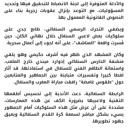
والأدلة المتوفرة إلى لجنة الانضباط للتحقيق فيها وتحديد
المسؤوليات، مع التوعد بإنزال عقوبات زجرية بناء على
النصوص القانونية المعمول بها.
ويضفي التحرك الرسمي السنغالي، طابع جدي على
سلوكيات بعض لاعبي السنغال خلال نهائي الكان، حين
فُسرت واقعة ”المناشف”، على أنه لجوء إلى أعمال سحرية.
وكان المشهد الذي ظهر فيه أشرف حكيمي وهو يلقي
منشفة الحارس السنغالي إدوارد ميندي خارج الملعب،
واستماتة الطاقم الفني للسنغال في استعادتها، قد أثار
لغطا كبيرا وتفسيرات متباينة بين الجماهير والمتابعين
حول “طقوس غامضة” رافقت مباراة المغرب والسنغال.
الرابطة السنغالية، دعت الأندية إلى تحسيس أطقمها
التقنية ولاعبيها بضرورة الكف عن هذه الممارسات،
مشددة على أن عرض مثل هذه السلوكيات أمام الجمهور
يسيء بشكل مباشر لسمعة كرة القدم السنغالية ويعيق
جهود تطويرها.