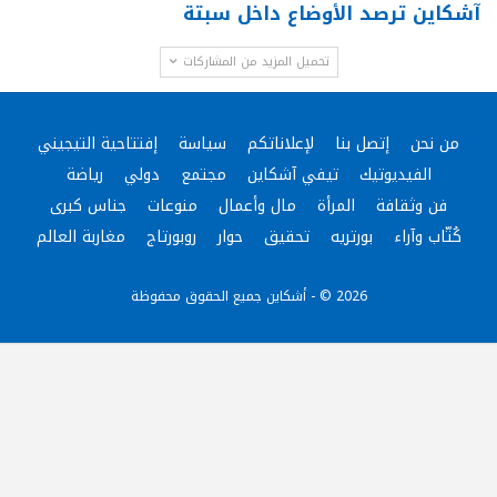
آشكاين ترصد الأوضاع داخل سبتة
تحميل المزيد من المشاركات
من نحن
إتصل بنا
لإعلاناتكم
سياسة
إفتتاحية التيجيني
الفيديوتيك
تيفي آشكاين
مجتمع
دولي
رياضة
فن وثقافة
المرأة
مال وأعمال
منوعات
جناس كبرى
كُتّاب وآراء
بورتريه
تحقيق
حوار
روبورتاج
مغاربة العالم
2026 © - أشكاين جميع الحقوق محفوظة