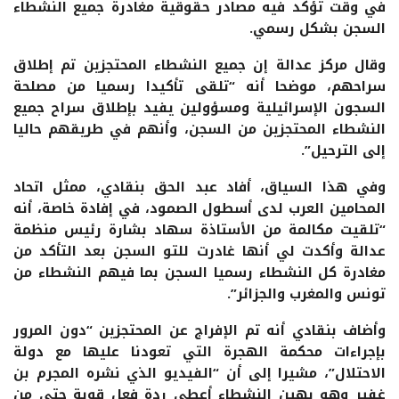
في وقت تؤكد فيه مصادر حقوقية مغادرة جميع النشطاء
السجن بشكل رسمي.
وقال مركز عدالة إن جميع النشطاء المحتجزين تم إطلاق
سراحهم، موضحا أنه “تلقى تأكيدا رسميا من مصلحة
السجون الإسرائيلية ومسؤولين يفيد بإطلاق سراح جميع
النشطاء المحتجزين من السجن، وأنهم في طريقهم حاليا
إلى الترحيل”.
وفي هذا السياق، أفاد عبد الحق بنقادي، ممثل اتحاد
المحامين العرب لدى أسطول الصمود، في إفادة خاصة، أنه
“تلقيت مكالمة من الأستاذة سهاد بشارة رئيس منظمة
عدالة وأكدت لي أنها غادرت للتو السجن بعد التأكد من
مغادرة كل النشطاء رسميا السجن بما فيهم النشطاء من
تونس والمغرب والجزائر”.
وأضاف بنقادي أنه تم الإفراج عن المحتجزين “دون المرور
بإجراءات محكمة الهجرة التي تعودنا عليها مع دولة
الاحتلال”، مشيرا إلى أن “الفيديو الذي نشره المجرم بن
غفير وهو يهين النشطاء أعطى ردة فعل قوية حتى من