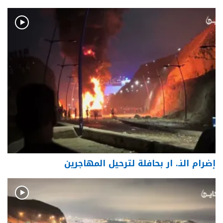
إضرام النـ. ار بحافلة لترحيل المهاجرين