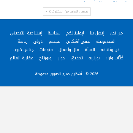
تحميل المزيد من المشاركات
من نحن
إتصل بنا
لإعلاناتكم
سياسة
إفتتاحية التيجيني
الفيديوتيك
تيفي آشكاين
مجتمع
دولي
رياضة
فن وثقافة
المرأة
مال وأعمال
منوعات
جناس كبرى
كُتّاب وآراء
بورتريه
تحقيق
حوار
روبورتاج
مغاربة العالم
2026 © - أشكاين جميع الحقوق محفوظة