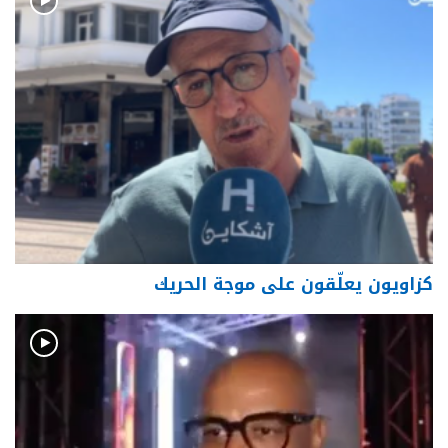
كزاويون يعلّقون على موجة الحريك