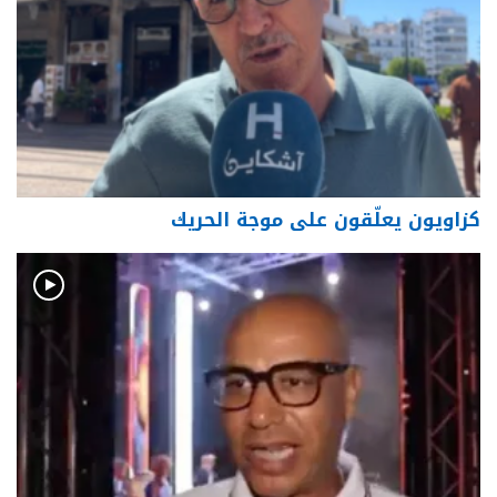
كزاويون يعلّقون على موجة الحريك