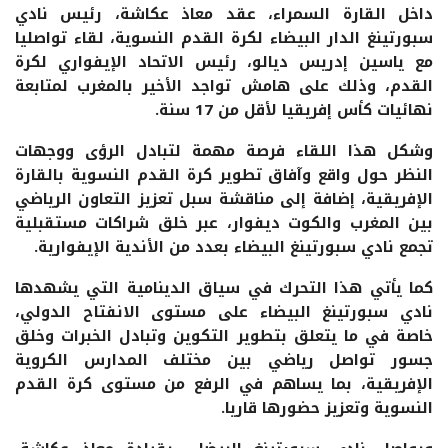
داخل القارة السمراء، عقد معاذ عكاشة، رئيس نادي
سبورتينغ الدار البيضاء لكرة القدم النسوية، لقاء تواصليا
مع ياسين إدريس ديالو، رئيس الاتحاد الإيفواري لكرة
القدم، وذلك على هامش تواجد الأخير بالمغرب لمتابعة
نهائيات كأس إفريقيا لأقل من 17 سنة.
وشكل هذا اللقاء فرصة مهمة لتبادل الرؤى ووجهات
النظر حول واقع وآفاق تطوير كرة القدم النسوية بالقارة
الإفريقية، إضافة إلى مناقشة سبل تعزيز التعاون الرياضي
بين المغرب والكوت ديفوار، عبر خلق شراكات مستقبلية
تجمع نادي سبورتينغ البيضاء بعدد من الأندية الإيفوارية.
كما يأتي هذا التحرك في سياق الدينامية التي يشهدها
نادي سبورتينغ البيضاء على مستوى الانفتاح الدولي،
خاصة في ما يتعلق بتطوير التكوين وتبادل الخبرات وخلق
جسور تواصل رياضي بين مختلف المدارس الكروية
الإفريقية، بما يساهم في الرفع من مستوى كرة القدم
النسوية وتعزيز حضورها قاريا.