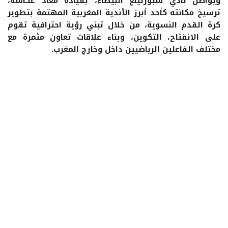
ويواصل نادي سبورتينغ البيضاء، بقيادة معاذ عكاشة،
ترسيخ مكانته كأحد أبرز الأندية المغربية المهتمة بتطوير
كرة القدم النسوية، من خلال تبني رؤية احترافية تقوم
على الانفتاح، التكوين، وبناء علاقات تعاون مثمرة مع
مختلف الفاعلين الرياضيين داخل وخارج المغرب.