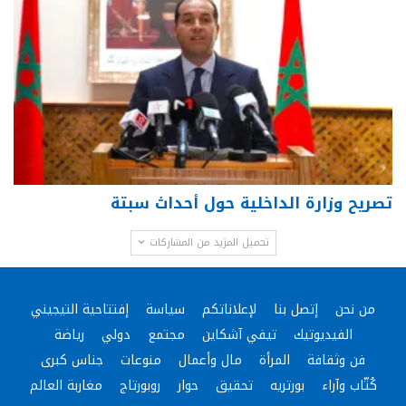
تصريح وزارة الداخلية حول أحداث سبتة
تحميل المزيد من المشاركات
من نحن
إتصل بنا
لإعلاناتكم
سياسة
إفتتاحية التيجيني
الفيديوتيك
تيفي آشكاين
مجتمع
دولي
رياضة
فن وثقافة
المرأة
مال وأعمال
منوعات
جناس كبرى
كُتّاب وآراء
بورتريه
تحقيق
حوار
روبورتاج
مغاربة العالم