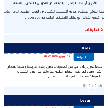
الأديان أو الذات الإلهية، والابتعاد عن التحريض العنصري والشتائم
هذا الموقع يستخدم خدمة أكيسميت للتقليل من البريد المزعجة.
اعرف المزيد
عن كيفية التعامل مع بيانات التعليقات الخاصة بك processed
.
2
تعليقات
Rida
17 يونيو 2026 04:42
المعلق(ة)
عندما تكون زيادة في ثمن المحروقات تكون زيادة صروخية وعندما ينخفض
الثمن اىمحروقات يكون نخفاض بطيئ جدا.والله مثل هذه التلاعبات
والسرقات سبب كره المواطنين لسياسيين
0
0
Lezar