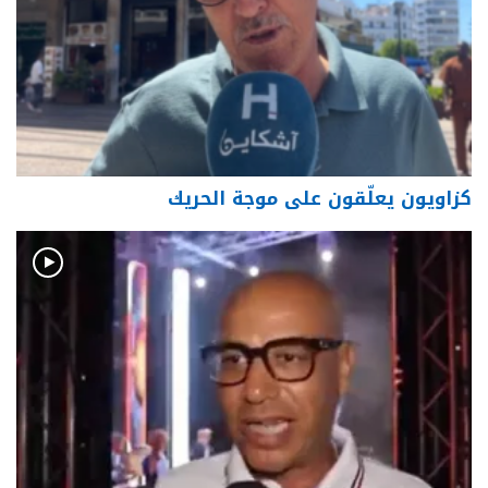
كزاويون يعلّقون على موجة الحريك