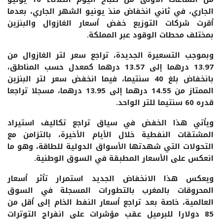
الجاري، في ثاني انخفاض منذ يونيو الشهر الجاري، بعدما
أقرت شركات التوزيع خفض أسعار الغازوال والبنزين
بمختلف محطات الوقود عبر المملكة.
وبموجب التسعيرة الجديدة، تراجع سعر لتر الغازوال من
13.97 درهما إلى 13.57 درهما كمعدل حسب المناطق،
بانخفاض بلغ 40 سنتيما، فيما انخفض سعر لتر البنزين
الممتاز من 14.55 درهما إلى 13.95 درهما، مسجلا تراجعا
قدره 60 سنتيما للتر الواحد.
ويأتي هذا الخفض في سياق تراجع تكاليف استيراد
المشتقات النفطية خلال الأيام الأخيرة، بالتزامن مع
التحولات التي شهدتها الأسواق الدولية للطاقة، وهو ما
انعكس على الأسعار المطبقة في السوق الوطنية.
ويعكس هذا الانخفاض الجديد استمرار تأثر أسعار
المحروقات بالمغرب بالتطورات المسجلة في السوق
العالمية، خاصة بعد تراجع أسعار النفط الخام إلى أقل من
85 دولارا للبرميل عقب مؤشرات على انفراج التوترات