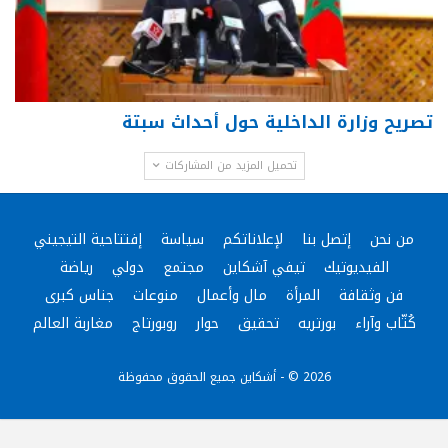
تصريح وزارة الداخلية حول أحداث سبتة
تحميل المزيد من المشاركات
من نحن
إتصل بنا
لإعلاناتكم
سياسة
إفتتاحية التيجيني
الفيديوتيك
تيفي آشكاين
مجتمع
دولي
رياضة
فن وثقافة
المرأة
مال وأعمال
منوعات
جناس كبرى
كُتّاب وآراء
بورتريه
تحقيق
حوار
روبورتاج
مغاربة العالم
2026 © - أشكاين جميع الحقوق محفوظة