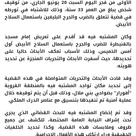
الأولى من فجر اليوم السبت 20 يونيو الجاري، من توقيف
شخص يبلغ من العمر 33 سنة، وذلك للاشتباه في تورطه
في قضية تتعلق بالضرب والجرح البليغين باستعمال السلاح
الأبيض.
وكان المشتبه فيه قد أقدم على تعريض إمام مسجد
بالقنيطرة للضرب والجرح باستعمال السلاح الأبيض أول
أمس الخميس، وذلك لأسباب تعكف الأبحاث حاليا على
تحديدها، حيث أسفرت الأبحاث والتحريات المنجزة عن تحديد
هويته.
وقد قادت الأبحاث والتحريات المتواصلة في هذه القضية
إلى تحديد مكان تواجد المشتبه فيه بالمنطقة القروية
“أفورار” بضواحي بني ملال، وذلك قبل أن يتم توقيفه خلال
عملية أمنية تم تنفيذها بتنسيق مع عناصر الدرك الملكي.
وقد تم إخضاع المشتبه فيه للبحث القضائي الذي يجري
تحت إشراف النيابة العامة المختصة، للكشف عن جميع
ظروف وملابسات هذه القضية، وكذا تحديد الخلفيات
الحقيقية وراء ارتكاب هذه الأفعال الإجرامية.