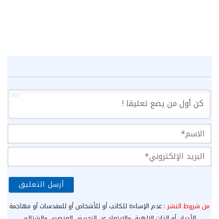
1000
الا
الب
الإ
من شروط النشر
: عدم الإساءة للكاتب أو للأشخاص أو للمقدسات أو مهاجمة
الأديان أو الذات الإلهية، والابتعاد عن التحريض العنصري والشتائم