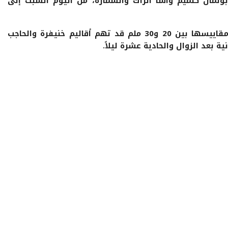
مان كلميم وآسا الزاك والسمارة، من اليوم السبت إلى
وأضاف المصدر ذاته أن زخات رعدية تتراوح مقاييسها بين 20 و30 ملم قد تهم أقاليم خنيفرة والحاجب
ة بعد الزوال والحادية عشرة ليلاً.