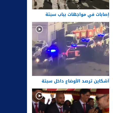
إصابات في مواجهات بباب سبتة
آشكاين ترصد الأوضاع داخل سبتة