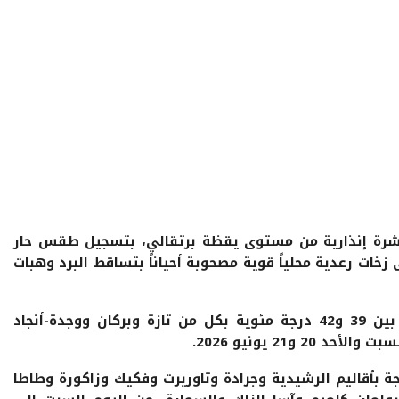
ي نشرة إنذارية من مستوى يقظة برتقالي، بتسجيل طقس حار
زخات رعدية محلياً قوية مصحوبة أحياناً بتساقط البرد وهبات
وأوضحت النشرة أن درجات الحرارة ستتراوح بين 39 و42 درجة مئوية بكل من تازة وبركان ووجدة-أنجاد
و21 يونيو 2026.
 تسجيل درجات تتراوح بين 39 و44 درجة بأقاليم الرشيدية وجرادة وتاوريرت وفكيك وزاكورة وطاطا