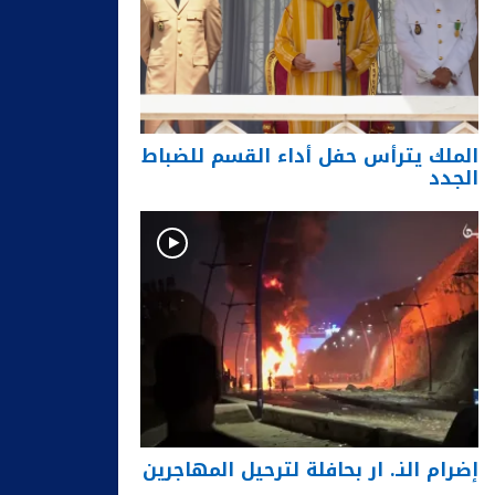
الملك يترأس حفل أداء القسم للضباط
الجدد
إضرام النـ. ار بحافلة لترحيل المهاجرين