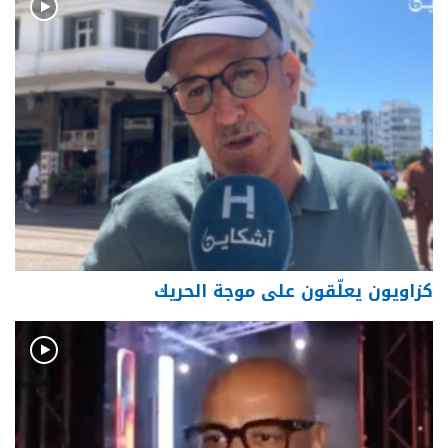
كزاويون يعلّقون على موجة الحريك