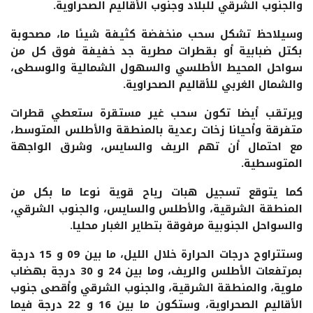
والجنوب الشرقي للبلاد وجنوب الأقاليم الصحراوية.
وسيلاحظ تشكل سحب منخفضة كثيفة شيئا ما، مصحوبة
بكتل ضبابية أو بقطرات مطرية جد خفيفة فوق كل من
سواحل المحيط الأطلسي والسهول الشمالية والوسطى،
والشمال الغربي للأقاليم الصحراوية.
ويرتقب أيضا تكون سحب غير مستقرة ستعطي قطرات
متفرقة وأحيانا زخات رعدية بالمنطقة والأطلس المتوسط،
مع احتمال أن تهم الريف والسايس، وشرق الواجهة
المتوسطية.
كما يتوقع تسجيل هبات رياح قوية نوعا ما بكل من
المنطقة الشرقية، والأطلس والسايس، والجنوب الشرقي،
والسواحل الجنوبية مرفوقة بتطاير الغبار محليا.
وستتراوح درجات الحرارة خلال الليل، ما بين 09 و 15 درجة
بمرتفعات الأطلس والريف، وما بين 24 و 30 درجة بهضاب
ملوية، والمنطقة الشرقية، والجنوب الشرقي وأقصى جنوب
الأقاليم الصحراوية، وستكون ما بين 16 و 22 درجة فيما