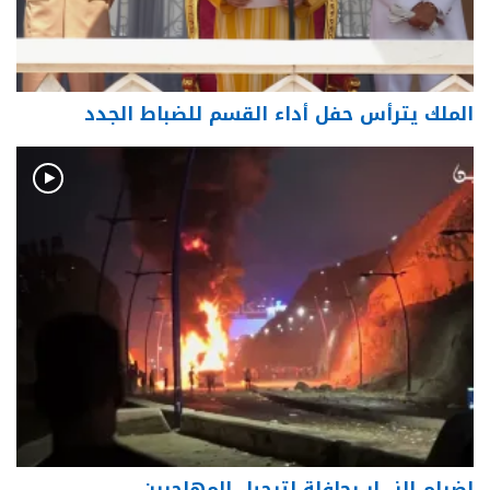
الملك يترأس حفل أداء القسم للضباط الجدد
إضرام النـ. ار بحافلة لترحيل المهاجرين