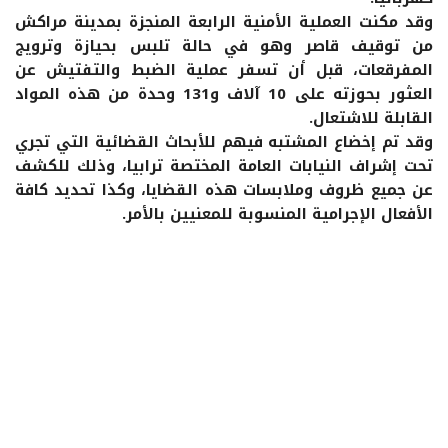
وقد مكنت العملية الأمنية الرابعة المنجزة بمدينة مراكش
من توقيف قاصر وهو في حالة تلبس بحيازة وترويج
المفرقعات، قبل أن تسفر عملية الضبط والتفتيش عن
العثور بحوزته على 10 آلاف و131 وحدة من هذه المواد
القابلة للاشتعال.
وقد تم إخضاع المشتبه فيهم للأبحاث القضائية التي تجري
تحت إشراف النيابات العامة المختصة ترابيا، وذلك للكشف
عن جميع ظروف وملابسات هذه القضايا، وكذا تحديد كافة
الأفعال الإجرامية المنسوبة للمعنيين بالأمر.