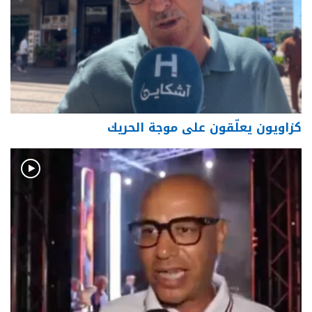
كزاويون يعلّقون على موجة الحريك