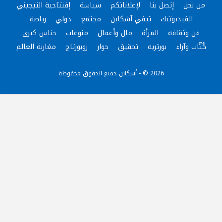
من نحن
إتصل بنا
لإعلاناتكم
سياسة
إفتتاحية التيجيني
الفيديوتيك
تيفي آشكاين
مجتمع
دولي
رياضة
فن وثقافة
المرأة
مال وأعمال
منوعات
جناس كبرى
كُتّاب وآراء
بورتريه
تحقيق
حوار
روبورتاج
مغاربة العالم
2026 © - أشكاين جميع الحقوق محفوظة