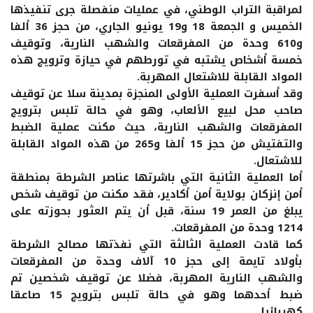
لمراقبة التراب الوطني، في عمليات منفصلة جرى تنفيذها
الخميس و الجمعة 18 و19 يونيو الجاري، من حجز 36 ألفا
و610 وحدة من المفرقعات والشهب النارية، وتوقيف
خمسة أشخاص يشتبه في تورطهم في حيازة وترويج هذه
المواد القابلة للاشتعال المهربة.
وقد أسفرت العملية الأولى المنجزة بمدينة سلا عن توقيف
صاحب محل لبيع الألعاب، وهو في حالة تلبس بترويج
المفرقعات والشهب النارية، حيث مكنت عملية الضبط
والتفتيش من حجز 15 ألفا و265 من هذه المواد القابلة
للاشتعال.
أما العملية الثانية التي باشرتها عناصر الشرطة بمنطقة
أمن إنزكان بولاية أمن أكادير، فقد مكنت من توقيف شخص
يبلغ من العمر 19 سنة، قبل أن يتم العثور بحوزته على
1214 وحدة من المفرقعات.
كما قادت العملية الثالثة التي نفذتها مصالح الشرطة
بأولاد تايمة إلى حجز 10 آلاف وحدة من المفرقعات
والشهب النارية المهربة، فضلا عن توقيف شخصين تم
ضبط أحدهما وهو في حالة تلبس بترويج 15 صاعقا
كهربائيا.