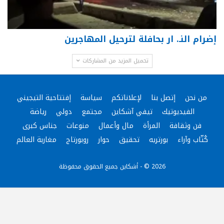
إضرام النـ. ار بحافلة لترحيل المهاجرين
تحميل المزيد من المشاركات
من نحن
إتصل بنا
لإعلاناتكم
سياسة
إفتتاحية التيجيني
الفيديوتيك
تيفي آشكاين
مجتمع
دولي
رياضة
فن وثقافة
المرأة
مال وأعمال
منوعات
جناس كبرى
كُتّاب وآراء
بورتريه
تحقيق
حوار
روبورتاج
مغاربة العالم
2026 © - أشكاين جميع الحقوق محفوظة