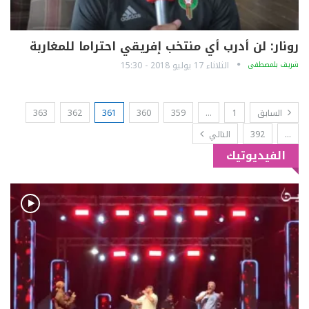
رونار: لن أدرب أي منتخب إفريقي احتراما للمغاربة
شريف بلمصطفى
الثلاثاء 17 يوليو 2018 - 15:30
السابق
1
…
359
360
361
362
363
…
392
التالي
الفيديوتيك