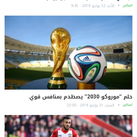
آشكاين
الأحد 22 يوليو 2018 - 9:45
حلم “موروكو 2030” يصطدم بمنافس قوي
آشكاين
السبت 21 يوليو 2018 - 23:00