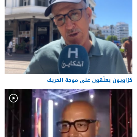
كزاويون يعلّقون على موجة الحريك