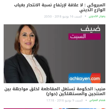
المبروكي : لا علاقة لإرتفاع نسبة الانتحار بغياب
الوازع الديني
رضوان الكندوزي
السبت 16 يونيو 2018 - 20:50
منيب: الحكومة تستغل المقاطعة لخلق مواجهة بين
المنتجين والمستهلكين (حوار)
هشام العمراني
السبت 9 يونيو 2018 - 17:18