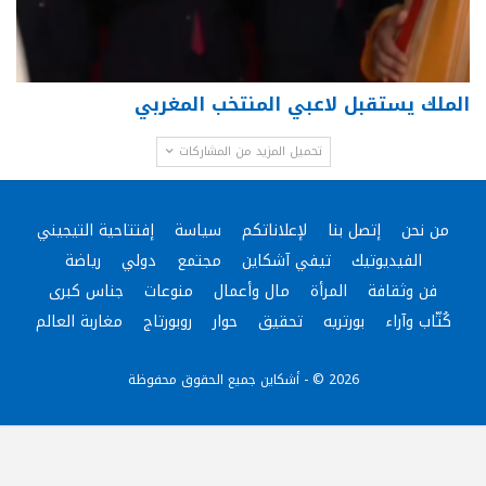
الملك يستقبل لاعبي المنتخب المغربي
تحميل المزيد من المشاركات
من نحن
إتصل بنا
لإعلاناتكم
سياسة
إفتتاحية التيجيني
الفيديوتيك
تيفي آشكاين
مجتمع
دولي
رياضة
فن وثقافة
المرأة
مال وأعمال
منوعات
جناس كبرى
كُتّاب وآراء
بورتريه
تحقيق
حوار
روبورتاج
مغاربة العالم
2026 © - أشكاين جميع الحقوق محفوظة