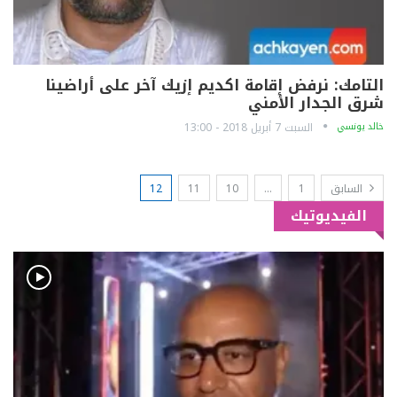
التامك: نرفض إقامة اكديم إزيك آخر على أراضينا
شرق الجدار الأمني
خالد يونسي
السبت 7 أبريل 2018 - 13:00
السابق
1
…
10
11
12
الفيديوتيك