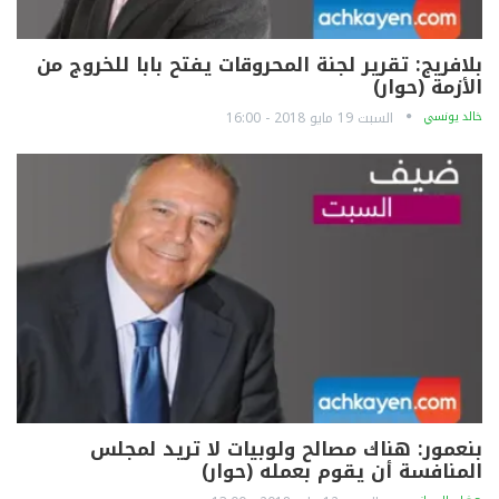
بلافريج: تقرير لجنة المحروقات يفتح بابا للخروج من
الأزمة (حوار)
خالد يونسي
السبت 19 مايو 2018 - 16:00
بنعمور: هناك مصالح ولوبيات لا تريد لمجلس
المنافسة أن يقوم بعمله (حوار)