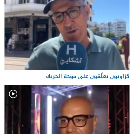
كزاويون يعلّقون على موجة الحريك