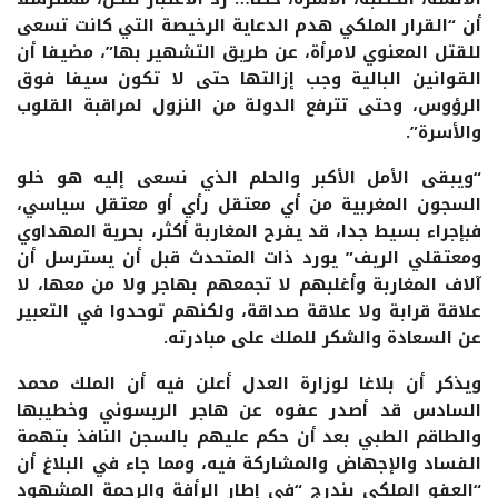
أن “القرار الملكي هدم الدعاية الرخيصة التي كانت تسعى
للقتل المعنوي لامرأة، عن طريق التشهير بها”، مضيفا أن
القوانين البالية وجب إزالتها حتى لا تكون سيفا فوق
الرؤوس، وحتى تترفع الدولة من النزول لمراقبة القلوب
والأسرة”.
“ويبقى الأمل الأكبر والحلم الذي نسعى إليه هو خلو
السجون المغربية من أي معتقل رأي أو معتقل سياسي،
فبإجراء بسيط جدا، قد يفرح المغاربة أكثر، بحرية المهداوي
ومعتقلي الريف” يورد ذات المتحدث قبل أن يسترسل أن
آلاف المغاربة وأغلبهم لا تجمعهم بهاجر ولا من معها، لا
علاقة قرابة ولا علاقة صداقة، ولكنهم توحدوا في التعبير
عن السعادة والشكر للملك على مبادرته.
ويذكر أن بلاغا لوزارة العدل أعلن فيه أن الملك محمد
السادس قد أصدر عفوه عن هاجر الريسوني وخطيبها
والطاقم الطبي بعد أن حكم عليهم بالسجن النافذ بتهمة
الفساد والإجهاض والمشاركة فيه، ومما جاء في البلاغ أن
“العفو الملكي يندرج “في إطار الرأفة والرحمة المشهود