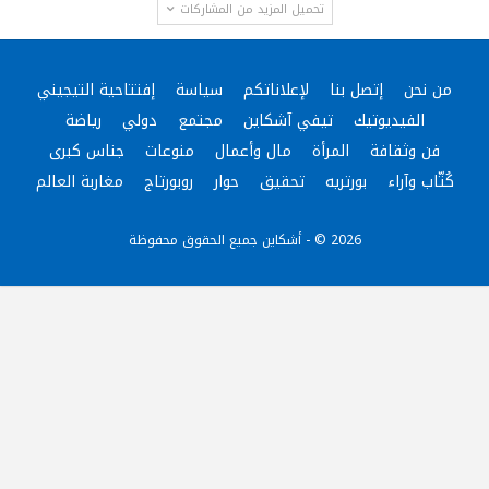
تحميل المزيد من المشاركات
من نحن
إتصل بنا
لإعلاناتكم
سياسة
إفتتاحية التيجيني
الفيديوتيك
تيفي آشكاين
مجتمع
دولي
رياضة
فن وثقافة
المرأة
مال وأعمال
منوعات
جناس كبرى
كُتّاب وآراء
بورتريه
تحقيق
حوار
روبورتاج
مغاربة العالم
2026 © - أشكاين جميع الحقوق محفوظة