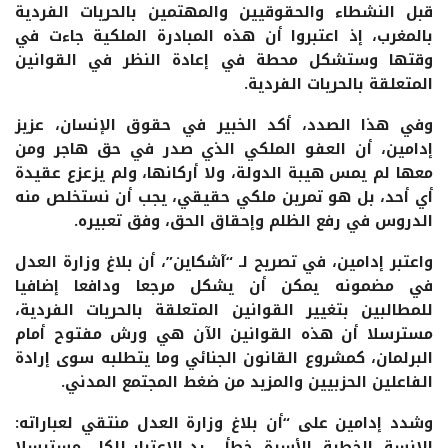
قبل النشطاء والحقوقيين والمهتمين بالحريات الفردية
بالمغرب، إذ اعتبروا أن هذه المبادرة الملكية جاءت في
وقتها وستشكل محطة في إعادة النظر في القوانين
المتعلقة بالحريات الفردية.
وفي هذا الصدد، أكد الخبير في حقوق الإنسان، عزيز
إدامين، أن العفو الملكي الذي صدر في حق هاجر ومن
معها لم يمس هيبة الدولة، ولا أركانها، ولم يزعزع عقيدة
أي أحد، بل هو تمرين ملكي حقيقي، يجب أن نستخلص منه
الدروس في رفع الظلم وإحقاق الحق، وفق تعبيره.
واعتبر إدامين، في تصريح لـ “آشكاين”، أن بلاغ وزارة العدل
في مضمونه يمكن أن يشكل مرجعا ودافعا إضافيا
للمطالبين بتغيير القوانين المتعلقة بالحريات الفردية،
مسترسلا أن هذه القوانين الآن هي ورش مفتوح أمام
البرلمان، كمشروع القانون الجنائي وما يتطلبه سوى إرادة
الفاعلين الحزبيين والمزيد من ضغط المجتمع المدني.
وشدد إدامين على “أن بلاغ وزارة العدل منتقي لعباراته:
الانسة، الخطبة، الأسرة، خطأ… رد الاعتبار للكل، مسترسلا