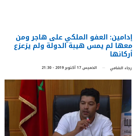
إدامين: العفو الملكي على هاجر ومن
معها لم يمس هيبة الدولة ولم يزعزع
أركانها
الخميس 17 أكتوبر 2019 - 21:30
رجاء الشامي