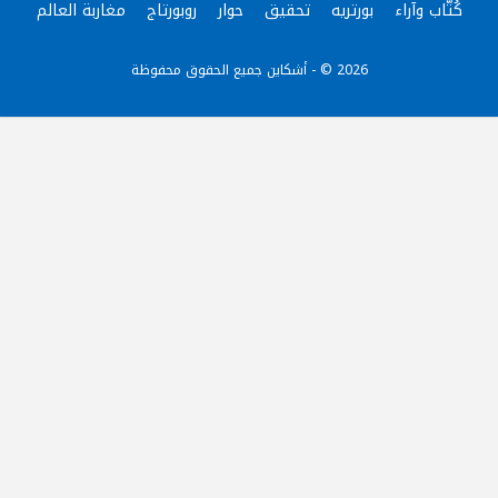
كُتّاب وآراء
بورتريه
تحقيق
حوار
روبورتاج
مغاربة العالم
2026 © - أشكاين جميع الحقوق محفوظة