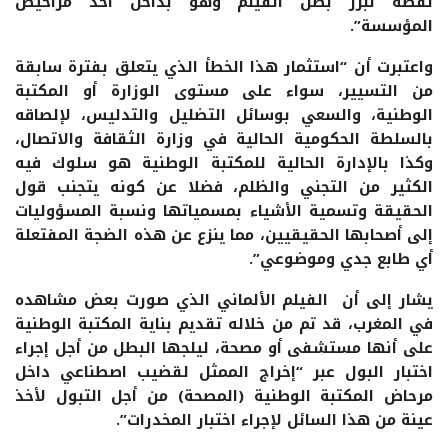
لقطة تبرز بطل الفيلم وهو بداخل أحد مراحيض
المؤسسة”.
واعتبرت أن “استثمار هذا الخطأ الذي يتعلق بفترة سابقة
من التسيير، سواء على مستوى الوزارة أو المكتبة
الوطنية، والسعي بوسائل التضليل والتدليس، لإلصاقه
بالسلطة الحكومية الحالية في وزارة الثقافة والاتصال،
وكذا بالإدارة الحالية للمكتبة الوطنية هو سلوك فيه
الكثير من التجني والظلم، فضلا عن كونه يتجنب قول
الحقيقة وتسمية الأشياء بمسمياتها ونسبة المسؤوليات
إلى أصحابها الحقيقيين، مما ينزع عن هذه الضجة المفتعلة
أي طابع جدي وموضوعي”.
يشار إلى أن الفيلم الألماني الذي صورت بعض مشاهده
في المغرب، قد تم من خلاله تقديم بناية المكتبة الوطنية
على أنها مستشفى أو مصحة، ليلجها البطل من أجل إجراء
اختبار البول عبر “إخراج الممثل لقضيب اصطناعي داخل
مرحاض المكتبة الوطنية (المصحة) من أجل التبول لأخذ
عينة من هذا السائل لإجراء اختبار المخدرات”.