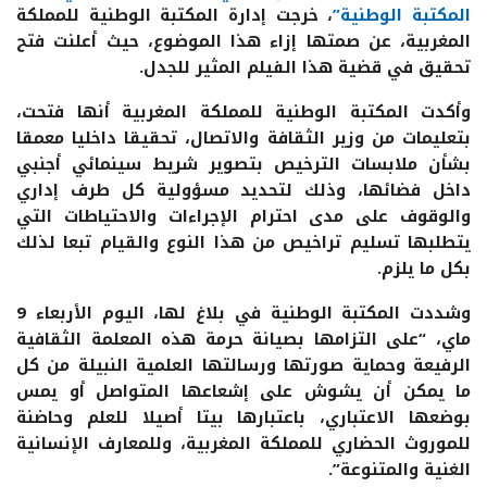
المكتبة الوطنية”
، خرجت إدارة المكتبة الوطنية للمملكة
المغربية، عن صمتها إزاء هذا الموضوع، حيث أعلنت فتح
تحقيق في قضية هذا الفيلم المثير للجدل.
وأكدت المكتبة الوطنية للمملكة المغربية أنها فتحت،
بتعليمات من وزير الثقافة والاتصال، تحقيقا داخليا معمقا
بشأن ملابسات الترخيص بتصوير شريط سينمائي أجنبي
داخل فضائها، وذلك لتحديد مسؤولية كل طرف إداري
والوقوف على مدى احترام الإجراءات والاحتياطات التي
يتطلبها تسليم تراخيص من هذا النوع والقيام تبعا لذلك
بكل ما يلزم.
وشددت المكتبة الوطنية في بلاغ لها، اليوم الأربعاء 9
ماي، “على التزامها بصيانة حرمة هذه المعلمة الثقافية
الرفيعة وحماية صورتها ورسالتها العلمية النبيلة من كل
ما يمكن أن يشوش على إشعاعها المتواصل أو يمس
بوضعها الاعتباري، باعتبارها بيتا أصيلا للعلم وحاضنة
للموروث الحضاري للمملكة المغربية، وللمعارف الإنسانية
الغنية والمتنوعة”.