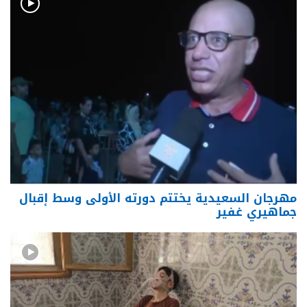
مهرجان السعيدية يختتم دورته الأولى وسط إقبال
جماهيري غفير