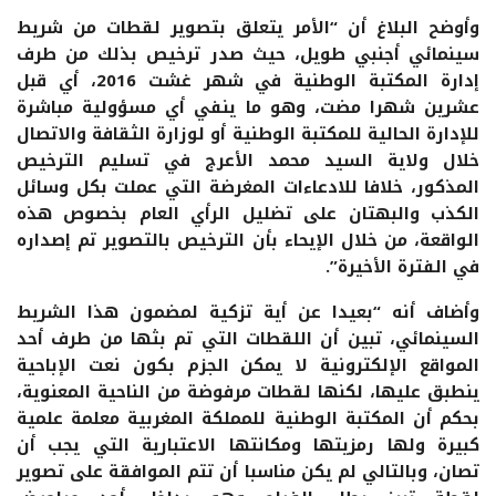
وأوضح البلاغ أن “الأمر يتعلق بتصوير لقطات من شريط
سينمائي أجنبي طويل، حيث صدر ترخيص بذلك من طرف
إدارة المكتبة الوطنية في شهر غشت 2016، أي قبل
عشرين شهرا مضت، وهو ما ينفي أي مسؤولية مباشرة
للإدارة الحالية للمكتبة الوطنية أو لوزارة الثقافة والاتصال
خلال ولاية السيد محمد الأعرج في تسليم الترخيص
المذكور، خلافا للادعاءات المغرضة التي عملت بكل وسائل
الكذب والبهتان على تضليل الرأي العام بخصوص هذه
الواقعة، من خلال الإيحاء بأن الترخيص بالتصوير تم إصداره
في الفترة الأخيرة”.
وأضاف أنه “بعيدا عن أية تزكية لمضمون هذا الشريط
السينمائي، تبين أن اللقطات التي تم بثها من طرف أحد
المواقع الإلكترونية لا يمكن الجزم بكون نعت الإباحية
ينطبق عليها، لكنها لقطات مرفوضة من الناحية المعنوية،
بحكم أن المكتبة الوطنية للمملكة المغربية معلمة علمية
كبيرة ولها رمزيتها ومكانتها الاعتبارية التي يجب أن
تصان، وبالتالي لم يكن مناسبا أن تتم الموافقة على تصوير