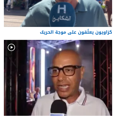
كزاويون يعلّقون على موجة الحريك