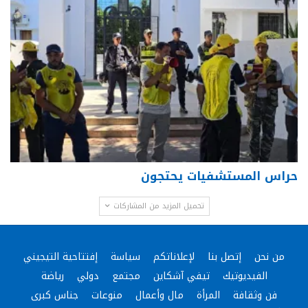
حراس المستشفيات يحتجون
تحميل المزيد من المشاركات
من نحن
إتصل بنا
لإعلاناتكم
سياسة
إفتتاحية التيجيني
الفيديوتيك
تيفي آشكاين
مجتمع
دولي
رياضة
فن وثقافة
المرأة
مال وأعمال
منوعات
جناس كبرى