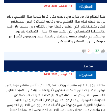
12 نوفمبر 2023 20:08
المعلق(ة)
هذا النظام كل من شارك في وضعه يكره كرها شديدا رجال التعليم، وينم
عن نية خبيثة تجاه رجال التعليم عامة وخاصة الاساتذة الذين يحملونهم
فشل مخططاتهم التي ينهبون فيها اموال باهظة دون حسيب ولا رقيب
،كالمخطط الاستعجالي التي نهبت فيه 75 مليارا . الاساتذة يقومون
بواجبهم في ظروف صعبة ،ومحاطون باخطار جمة، ويصرفون الأموال من
جيوبهم على مهمتهم وتلاميذهم.
-2
32
محمد
12 نوفمبر 2023 16:58
المعلق(ة)
مطالب رجال التعليم معقولة ويجب تنفذيها لكن لا أتفق معهم فيما يخص
توالي الإضرابات التي لا محالة ستكون تأثيراتها سلبية على تلاميذ التعليم
العمومي.ما لا يمكن استساغته هو اعتبار هذه الإضرابات هو دفاع عن
المدرسة العمومية بل دفاع عن تحسين الوضعية الماديةلرجال التعليم
.المفارقة الغريبة هي مجموعة من الأساتذة مضربون في التعليم العمومي
ويتهافتون على إعطاء دروس في التعليم الخصوصي إنها مفارقة غريبة