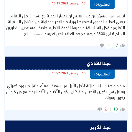
13 نوفمبر 2023 15:17
المعلق(ة)
اتمنى من المسؤولين عن التعليم ان يعملوا بجدية مع نساء ورجال التعليم
يعني اعطاء الحقوق لاصحابها وزيادة فالاجر ومحاولة حل مشاكل الشغيلة
التعليمية فكل الفئات افنت عمرها لخدمة التعليم خاصة المساعدين الاداريين
السلم 6 اجر 3500 درهم مع هذ الغلاء الذي نعيشه………….. الخ
-1
7
عبدالهادي
13 نوفمبر 2023 13:52
المعلق(ة)
مادامت هناك نيّات مبيّتة لأجل النّيل من سمعة المعلّم وتقزيم دوره كمربّي
وفاعل في تكوين الأجيال فلابدّ أن يكون التّضامن اللّامشروط مع من كاد أن
يكون رسولا.
-2
13
عبد لكبير