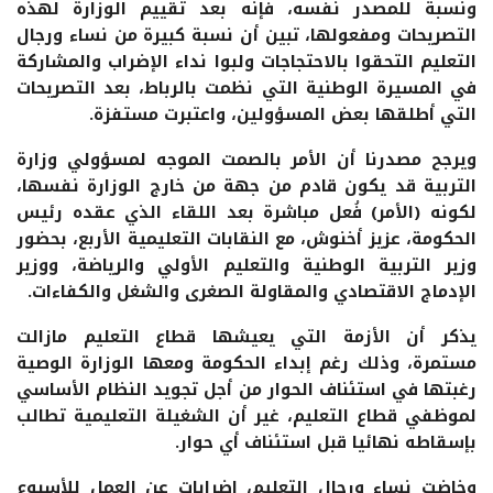
ونسبة للمصدر نفسه، فإنه بعد تقييم الوزارة لهذه
التصريحات ومفعولها، تبين أن نسبة كبيرة من نساء ورجال
التعليم التحقوا بالاحتجاجات ولبوا نداء الإضراب والمشاركة
في المسيرة الوطنية التي نظمت بالرباط، بعد التصريحات
التي أطلقها بعض المسؤولين، واعتبرت مستفزة.
ويرجح مصدرنا أن الأمر بالصمت الموجه لمسؤولي وزارة
التربية قد يكون قادم من جهة من خارج الوزارة نفسها،
لكونه (الأمر) فُعل مباشرة بعد اللقاء الذي عقده رئيس
الحكومة، عزيز أخنوش، مع النقابات التعليمية الأربع، بحضور
وزير التربية الوطنية والتعليم الأولي والرياضة، ووزير
الإدماج ‏الاقتصادي والمقاولة الصغرى والشغل والكفاءات.
يذكر أن الأزمة التي يعيشها قطاع التعليم مازالت
مستمرة، وذلك رغم إبداء الحكومة ومعها الوزارة الوصية
رغبتها في استئناف الحوار من أجل تجويد النظام الأساسي
لموظفي قطاع التعليم، غير أن الشغيلة التعليمية تطالب
بإسقاطه نهائيا قبل استئناف أي حوار.
وخاضت نساء ورجال التعليم، إضرابات عن العمل للأسبوع