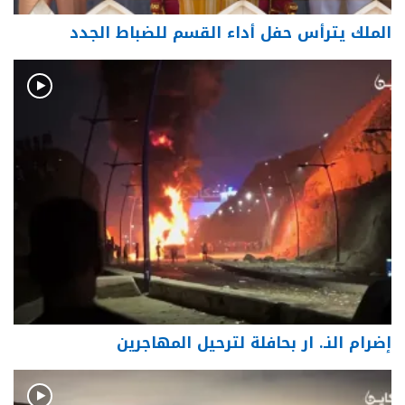
الملك يترأس حفل أداء القسم للضباط الجدد
إضرام النـ. ار بحافلة لترحيل المهاجرين