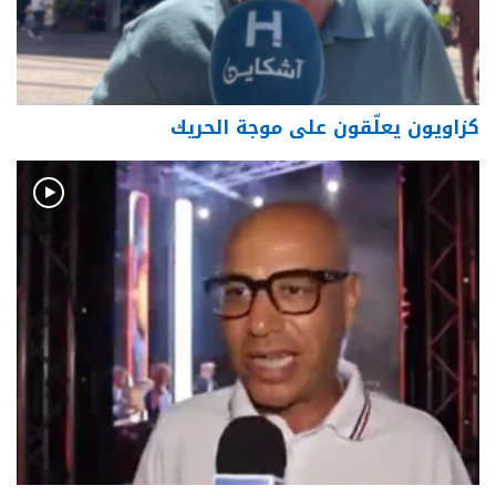
كزاويون يعلّقون على موجة الحريك