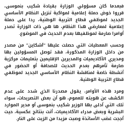
فبعدما كان مسؤولي الوزارة بقيادة شكيب بنموسى،
قرروا خوض حملة إعلامية لمواكبة تنزيل النظام الأساسي
الجديد لموظفي قطاع التربية الوطنية، ردا على حملة
إعلامية لمعارضي هذا النظام، ها هي ذات الوزارة تصدر
أوامرا صارمة لموظفيها بعدم الحديث في الموضوع.
وحسب المعطيات التي حصلت عليها “آشكاين” من مصدر
من داخل الوزارة المذكورة، فقد توصل المسؤولين بها
ومديري الأكاديميات والمديرين الإقليمين بتعليمات مركزية
صارمة تأمرهم بعدم الحديث للصحافة أو الحضور في
أنشطة خاصة لمناقشة النظام الأساسي الجديد لموظفي
قطاع التربية الوطنية.
ومرد هذه الأوامر، يقول مصدرنا الذي شدد على عدم
الكشف عن هويته للعموم، هو أن بعض التصريحات، سواء
تلك التي أدلى بها الوزير شكيب بنموسى أو مدير الموارد
البشرية وبعض مدراء الأكاديميات، أتت بنتائج عكسية، حيت
أججت غضب الأساتذة وصبت مزيدا من الزيت على النار.