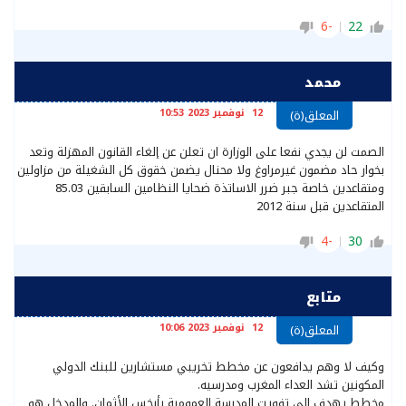
-6
22
محمد
12 نوفمبر 2023 10:53
المعلق(ة)
الصمت لن يجدي نفعا على الوزارة ان تعلن عن إلغاء القانون المهزلة وتعد
بخوار حاد مضمون غيرمراوغ ولا محنال يضمن خقوق كل الشغيلة من مزاولين
ومتقاعدين خاصة جبر ضرر الاساتذة ضحايا النظامين السابقين 85.03
المتقاعدين قبل سنة 2012
-4
30
متابع
12 نوفمبر 2023 10:06
المعلق(ة)
وكيف لا وهم يدافعون عن مخطط تخريبي مستشارين للبنك الدولي
المكونين تشد العداء المغرب ومدرسيه.
مخطط يهدف إلى تفويت المدرسة العمومية بأبخس الأثمان. والمدخل هو