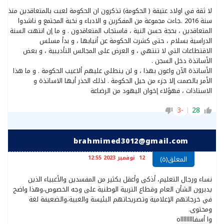
لا ثقة في اولاد عتيقة ( الحكومة) تذكرون ان الحكومة لعبت بالمتعاقدين منذ
سنة 2016 .جاءت مجموعة من المفكرين و الادباء و نخبة المجتمع و ناشدوا
المتعاقدين ، بحجة حسن النية ، فاستجاب المتعاقدون . و ما إن انتهت السنة
الدراسية بسلام ، حتى كشرت الحكومة عن أنيابها ، و بدأ مسلس
الاقتطاعات التي لا تنتهي ، و العرض على المجالس التأديبية ، و بعض
الأساتذة دخل السجن .
الأساتذة الآن واعون بهذا ، و لن ينطلي عليهم ألاعيب الحكومة . و ما هذا
الأمر بالصمت إلا جزء من حيل الحكومة . لذلك الحذر أيها الاساتذة و
الاستاذات ، فهؤلاء إخوان اليهود من الرضاعة
-3
28
brahmimed3012@gmail.com
12 نوفمبر 2023 12:55
المعلق(ة)
نساء ورجال التعليم، أذكى وأعقل بكثير من المفسدين والأغبياء الذين
يدبرون الشأن العام وقطاع التربية الوطنية على وجه الخصوص،وهذا واضح
في خرجاتهم الإعلامية وتصريحاتهم البئيسة والغبية،والضعيفة لغة
ومحتوى.
وا أسفاااااااااه