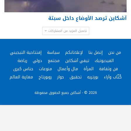
آشكاين ترصد الأوضاع داخل سبتة
تحميل المزيد من المشاركات
من نحن
إتصل بنا
لإعلاناتكم
سياسة
إفتتاحية التيجيني
الفيديوتيك
تيفي آشكاين
مجتمع
دولي
رياضة
فن وثقافة
المرأة
مال وأعمال
منوعات
جناس كبرى
كُتّاب وآراء
بورتريه
تحقيق
حوار
روبورتاج
مغاربة العالم
2026 © - أشكاين جميع الحقوق محفوظة