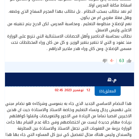
اسقاط مكانة المدرس اولا.
لم نعد نطالب بسخب النظام . بل نطالب بهذا المجرم السفاح الذي وضعه.
وهل فعلا مغربي ام من يكون.
نعم لإصلاح منظومة التعليم . ومحاسبة المدرس. لكن الدرج يتم تنقيته من
الاعلى وليس الاسفل.
نطالب بمحاسبة الدناصير وأهل الحصانات الاستثنائية التي تتربع على الوزارة
منذ عقود و التي لا تتغير بتغير الوزير. و كل من كان وراء المخططات تحت
مسمى الإصلاح. ومن كان وراء هدر ملايير الدراهم .
-4
63
م.ه
12 نوفمبر 2023 02:45
المعلق(ة)
هذا النضام الاساسي الجديد الذي جاء به بنموسى وشركاءه هو نضام مبني
على تهميش رجال ونساء التعليم وخاصة الاستاذ والاستاذة حيث ان هذين
الاخيرين اقصيا تماما من الزيادة في الاجور والتعويضات واتقلوا كواهلهم
بزيادة مهام جديدة ليست من اختصاصهم وفي حالة عدم القيام بها جاءت
الوزارة برزمة من العقوبات التي تجعل الاستاذ والاستاذة بين المطرقة
والسندان وليس هناك مجال لتفصيل كي نبرز كل المساوء التي جاء بها هذا