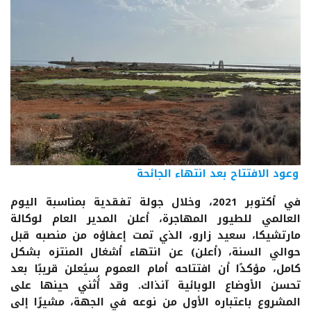
وعود الافتتاح بعد انتهاء الجائحة
في أكتوبر 2021، وخلال جولة تفقدية بمناسبة اليوم
العالمي للطيور المهاجرة، أعلن المدير العام لوكالة
مارتشيكا، سعيد زارو، الذي تمت إعفاؤه من منصبه قبل
حوالي السنة، (أعلن) عن انتهاء أشغال المنتزه بشكل
كامل، مؤكدًا أن افتتاحه أمام العموم سيُعلن قريبًا بعد
تحسن الأوضاع الوبائية آنذاك. وقد أُثني حينها على
المشروع باعتباره الأول من نوعه في الجهة، مشيرًا إلى