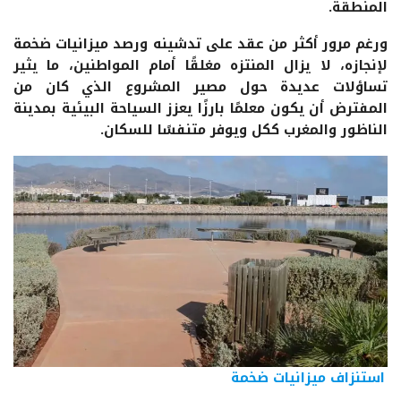
المنطقة.
ورغم مرور أكثر من عقد على تدشينه ورصد ميزانيات ضخمة
لإنجازه، لا يزال المنتزه مغلقًا أمام المواطنين، ما يثير
تساؤلات عديدة حول مصير المشروع الذي كان من
المفترض أن يكون معلمًا بارزًا يعزز السياحة البيئية بمدينة
الناظور والمغرب ككل ويوفر متنفسًا للسكان.
استنزاف ميزانيات ضخمة