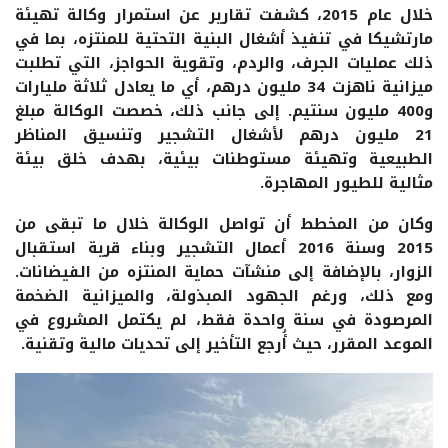
خلال عام 2015، كشفت تقارير عن استمرار وكالة تهيئة
مارتشيكا في تنفيذ أشغال البنية التحتية للمنتزه، بما في
ذلك عمليات الجرف، والردم، وتقوية الحواجز، التي تطلبت
ميزانية ناهزت 34 مليون درهم، أي ما يعادل ثلاثة مليارات
و400 مليون سنتيم. إلى جانب ذلك، خصصت الوكالة مبلغ
21 مليون درهم لأشغال التشجير وتنسيق المناظر
الطبيعية وتهيئة مستوطنات بيئية، بهدف خلق بيئة
مثالية للطيور المهاجرة.
وكان من المخطط أن تواصل الوكالة خلال ما تبقى من
2015 وسنة 2016 أعمال التشجير وبناء قرية استقبال
الزوار، بالإضافة إلى منشآت حماية المنتزه من الفيضانات.
ومع ذلك، ورغم الجهود المبذولة، والميزانية الضخمة
المرصودة في سنة واحدة فقط، لم يكتمل المشروع في
الموعد المقرر، حيث أُرجع التأخير إلى تحديات مالية وتقنية.