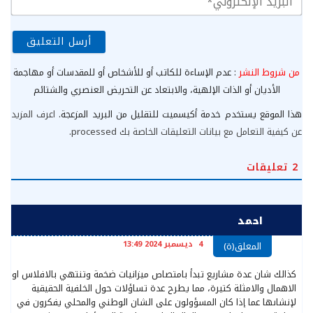
الإ
من شروط النشر
: عدم الإساءة للكاتب أو للأشخاص أو للمقدسات أو مهاجمة
الأديان أو الذات الإلهية، والابتعاد عن التحريض العنصري والشتائم
هذا الموقع يستخدم خدمة أكيسميت للتقليل من البريد المزعجة.
اعرف المزيد
عن كيفية التعامل مع بيانات التعليقات الخاصة بك processed
.
2
تعليقات
احمد
4 ديسمبر 2024 13:49
المعلق(ة)
كذالك شان عدة مشاريع تبدأ بامتصاص ميزانيات ضخمة وتنتهي بالافلاس او
الاهمال والامثلة كتيرة، مما يطرح عدة تساؤلات حول الخلفية الحقيقية
لإنشاىها عما إذا كان المسؤولون على الشان الوطني والمحلي يفكرون في