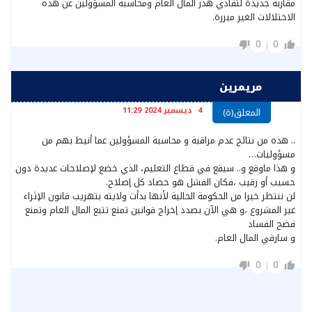
مقاربة جديدة لتفادي هدر المال العام ومحاسبة المسؤولين عن هذه
الاختلالات الغير مبررة.
0
0
مريمرين
4 ديسمبر 2024 11:29
المعلق(ة)
.. هذه من نتائج عدم مراقبة و محاسبة المسؤولين عما أنيط بهم من
مسؤوليات…
و هذا ماوقع و.. سيقع في قطاع التعليم، الذي خضع لإصلاحات عديدة دون
حسيب أو رقيب ،فكان الفشل هو حصاد كل إصلاح.
لن ننتظر خيرا من الحكومة الحالية لأنها بدأت ولايته بتهريب قانون الإثراء
غير المشروع ،و هي الآن بصدد إخراج قوانين تمنع تتبع المال العام وتمنع
فضح الفساد
و سارقي المال العام.
0
0