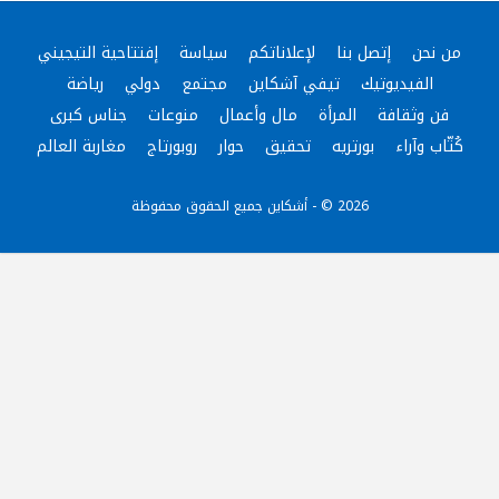
من نحن
إتصل بنا
لإعلاناتكم
سياسة
إفتتاحية التيجيني
الفيديوتيك
تيفي آشكاين
مجتمع
دولي
رياضة
فن وثقافة
المرأة
مال وأعمال
منوعات
جناس كبرى
كُتّاب وآراء
بورتريه
تحقيق
حوار
روبورتاج
مغاربة العالم
2026 © - أشكاين جميع الحقوق محفوظة