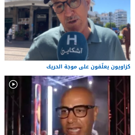
كزاويون يعلّقون على موجة الحريك