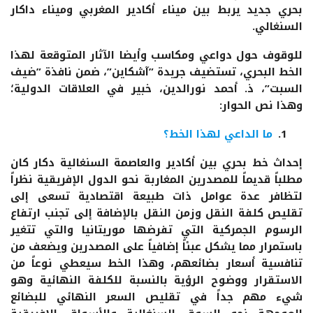
بحري جديد يربط بين ميناء أكادير المغربي وميناء داكار
السنغالي.
للوقوف حول دواعي ومكاسب وأيضا الآثار المتوقعة لهذا
الخط البحري، تستضيف جريدة ”آشكاين”، ضمن نافذة ”ضيف
السبت”، ذ. أحمد نورالدين، خبير في العلاقات الدولية؛
وهذا نص الحوار:
ما الداعي لهذا الخط؟
إحداث خط بحري بين أكادير والعاصمة السنغالية دكار كان
مطلباً قديماً للمصدرين المغاربة نحو الدول الإفريقية نظراً
لتظافر عدة عوامل ذات طبيعة اقتصادية تسعى إلى
تقليص كلفة النقل وزمن النقل بالإضافة إلى تجنب ارتفاع
الرسوم الجمركية التي تفرضها موريتانيا والتي تتغير
باستمرار مما يشكل عبئاً إضافياً على المصدرين ويضعف من
تنافسية أسعار بضائعهم، وهذا الخط سيعطي نوعاً من
الاستقرار ووضوح الرؤية بالنسبة للكلفة النهائية وهو
شيء مهم جداً في تقليص السعر النهائي للبضائع