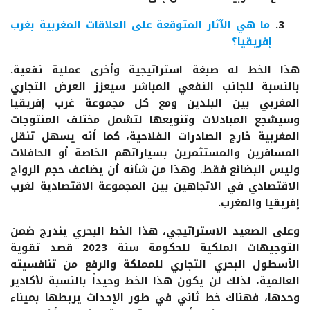
ما هي الآثار المتوقعة على العلاقات المغربية بغرب
إفريقيا؟
هذا الخط له صبغة استراتيجية وأخرى عملية نفعية.
بالنسبة للجانب النفعي المباشر سيعزز العرض التجاري
المغربي بين البلدين ومع كل مجموعة غرب إفريقيا
وسيشجع المبادلات وتنويعها لتشمل مختلف المنتوجات
المغربية خارج الصادرات الفلاحية، كما أنه يسهل تنقل
المسافرين والمستثمرين بسياراتهم الخاصة أو الحافلات
وليس البضائع فقط. وهذا من شأنه أن يضاعف حجم الرواج
الاقتصادي في الاتجاهين بين المجموعة الاقتصادية لغرب
إفريقيا والمغرب.
وعلى الصعيد الاستراتيجي، هذا الخط البحري يندرج ضمن
التوجيهات الملكية للحكومة سنة 2023 قصد تقوية
الأسطول البحري التجاري للمملكة والرفع من تنافسيته
العالمية، لذلك لن يكون هذا الخط وحيداً بالنسبة لأكادير
وحدها، فهناك خط ثاني في طور الإحداث يربطها بميناء