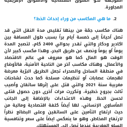
الموجهة نحو السوق السنغالية والأسواق الإفريقية
المجاورة.
ما هي المكاسب من وراء إحداث الخط؟
هناك مكاسب جمّة من بينها تقليص مدة النقل التي قد
تصل أحياناً إلى خمسة أيام براً بسبب طول المسافة بين
اكادير ودكار والتي تقدر بحوالي 2400 كام، لتصبح المدة
يوماً أو يوماً ونصف عن طريق البحر، وهذا مكسب كبير لأن
الوقت هو المال كما هو معروف في عالم الاقتصاد
والأعمال. وهناك مكاسب آخر من الناحية الأمنية، فالأوضاع
في منطقة الساحل والصحراء تجعل الطريق البرّية معرضة
لهجمات عصابات أو تنظيمات مسلحة كما حدث لشاحنات
مغربية سنة 2021 والتي قتل على إثرها سائقان وأصيب
ثالث بجروح خطيرة، وتكررت مرات أخرى دون حصول قتلى
لحسن الحظ. وهذه الاعتداءات بالإضافة إلى الجانب
المأساوي الإنساني، لها أيضاً كلفة اقتصادية ومالية من
حيث ارتفاع التأمين على السائقين وعلى البضائع نظراً
لارتفاع المخاطر، وهو ما ينعكس ايضاً على سعر وتنافسية
السلع المغربية عندما تصل إلى المستهلك.