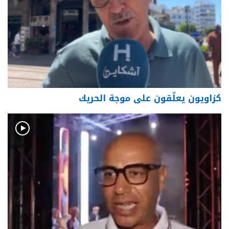
كزاويون يعلّقون على موجة الحريك