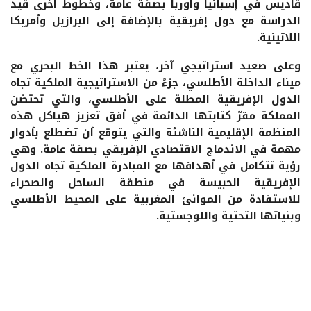
قاديس في إسبانيا وأوربا بصفة عامة، وخطوط أخرى قيد
الدراسة مع دول إفريقية بالإضافة إلى البرازيل وأمريكا
اللاتينية.
وعلى صعيد استراتيجي آخر، يعتبر هذا الخط البحري مع
ميناء الداخلة الأطلسي، جزءً من الاستراتيجية الملكية تجاه
الدول الإفريقية المطلة على الأطلسي، والتي تحتضن
المملكة مقرّ كتابتها الدائمة في أفق تعزيز هياكل هذه
المنظمة الإقليمية الناشئة والتي يتوقع أن تضطلع بأدوار
مهمة في الاندماج الاقتصادي الإفريقي بصفة عامة. وهي
رؤية تتكامل في أهدافها مع المبادرة الملكية تجاه الدول
الإفريقية الحبيسة في منطقة الساحل والصحراء
للاستفادة من الموانئ المغربية على المحيط الأطلسي
وبنياتها التحتية واللوجستية.