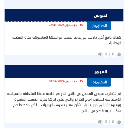
لحوس
15 ديسمبر 2024 22:45
المعلق(ة)
هناك دافع آخر، تاديب موريتانيا بسبب مواقفها المشبوهة تجاه القضية
الوطنية
0
0
الغيور
15 ديسمبر 2024 01:54
المعلق(ة)
لم تتطرف سيدي الفاضل عن باقي الدوافع خاصة منها المتعلقة بالسياسة
الاستباقية للمغرب امام الجزائر والتي على اترها تحرك السفيه المعتوه
(بوتبويقة) إلى موريتانيا، بشأن معبز تندوف الزويرات… لكن مخططهم
سكب عليه قطع من الثلج
0
0