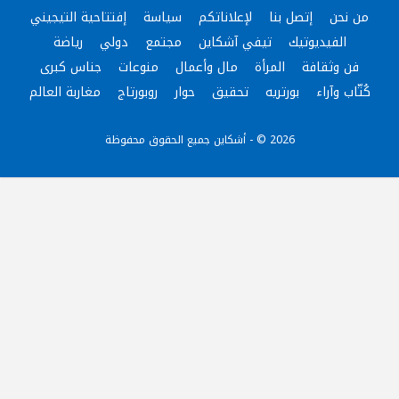
من نحن
إتصل بنا
لإعلاناتكم
سياسة
إفتتاحية التيجيني
الفيديوتيك
تيفي آشكاين
مجتمع
دولي
رياضة
فن وثقافة
المرأة
مال وأعمال
منوعات
جناس كبرى
كُتّاب وآراء
بورتريه
تحقيق
حوار
روبورتاج
مغاربة العالم
2026 © - أشكاين جميع الحقوق محفوظة