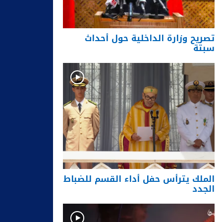
تصريح وزارة الداخلية حول أحداث
سبتة
الملك يترأس حفل أداء القسم للضباط
الجدد