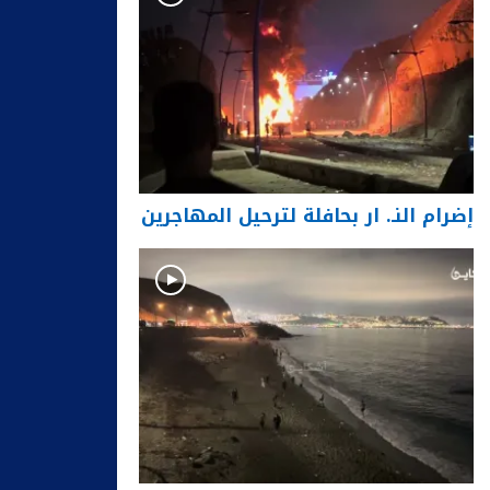
إضرام النـ. ار بحافلة لترحيل المهاجرين