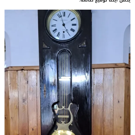
يحمل أيضاً توقيع صانعه.