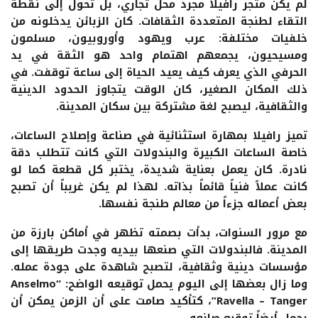
لم يكن متجر رافيلا مجرد محل تجاري، بل تحول إلى نقطة
التقاء لطنجة المتعددة الثقافات. كان الزبائن يدخلونه من
خلفيات مختلفة: عرب ويهود وأوروبيون، مسلمون
ومسيحيون، يجمعهم اهتمام واحد هو الثقة في يد
الحرفي الذي يعرف كيف يعيد الحياة إلى ساعة توقفت. في
ذلك المكان الصغير، كان الوقت يتجاوز الحدود الدينية
والثقافية، ليصبح لغة مشتركة بين سكان المدينة.
تميز رافيلا بمهارة استثنائية في صناعة وإصلاح الساعات،
خاصة الساعات الكبيرة والبندولات التي كانت تتطلب دقة
نادرة. كان يعمل بعناية شديدة، يختبر كل قطعة كما لو
كانت عملاً فنياً قائماً بذاته. لهذا لم يكن غريباً أن تصبح
بعض أعماله جزءاً من معالم طنجة نفسها.
مع مرور السنوات، بدأت بصمته تظهر في أماكن بارزة من
المدينة. فالبندولات التي صنعها بيديه وجدت طريقها إلى
مؤسسات دينية وثقافية، لتصبح شاهدة على جودة عمله.
وما زال بعضها إلى اليوم يحمل توقيعه الواضح: “Anselmo
Ravella – Tanger”، كتأكيد صامت على أن الزمن يمكن أن