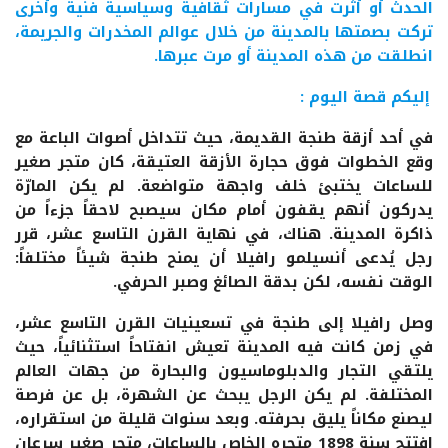
الحدث أو أثرت في مسارات ثقافية وسياسية فنية وأخرى
تركت بصمتها بالمدينة من خلال عوالم المخدرات والجريمة،
انطلقت من هذه المدينة أو مرت عبرها.
إليكم قصة اليوم :
في أحد أزقة طنجة القديمة، حيث تتداخل أصوات الباعة مع
وقع الخطوات فوق حجارة الأزقة العتيقة، كان متجر صغير
للساعات يختبئ خلف واجهة متواضعة. لم يكن المارّة
يدركون أنهم يقفون أمام مكان سيصبح لاحقاً جزءاً من
ذاكرة المدينة. هناك، في نهاية القرن التاسع عشر، قرر
رجل يُدعى أنسيلمو رافيلا أن يمنح طنجة شيئاً مختلفاً:
الوقت نفسه، لكن بدقة الصائغ وصبر الحرفي.
وصل رافيلا إلى طنجة في تسعينيات القرن التاسع عشر،
في زمن كانت فيه المدينة تعيش انفتاحاً استثنائياً، حيث
يلتقي التجار والدبلوماسيون والبحارة من جهات العالم
المختلفة. لم يكن الرجل يبحث عن الشهرة، بل عن فرصة
ليصنع مكاناً يليق بحرفته. وبعد سنوات قليلة من استقراره،
افتتح سنة 1898 متجره الخاص بالساعات، متجر صغير سرعان