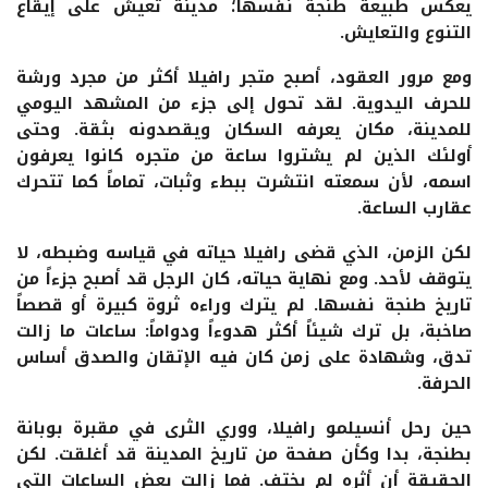
يعكس طبيعة طنجة نفسها؛ مدينة تعيش على إيقاع
التنوع والتعايش.
ومع مرور العقود، أصبح متجر رافيلا أكثر من مجرد ورشة
للحرف اليدوية. لقد تحول إلى جزء من المشهد اليومي
للمدينة، مكان يعرفه السكان ويقصدونه بثقة. وحتى
أولئك الذين لم يشتروا ساعة من متجره كانوا يعرفون
اسمه، لأن سمعته انتشرت ببطء وثبات، تماماً كما تتحرك
عقارب الساعة.
لكن الزمن، الذي قضى رافيلا حياته في قياسه وضبطه، لا
يتوقف لأحد. ومع نهاية حياته، كان الرجل قد أصبح جزءاً من
تاريخ طنجة نفسها. لم يترك وراءه ثروة كبيرة أو قصصاً
صاخبة، بل ترك شيئاً أكثر هدوءاً ودواماً: ساعات ما زالت
تدق، وشهادة على زمن كان فيه الإتقان والصدق أساس
الحرفة.
حين رحل أنسيلمو رافيلا، ووري الثرى في مقبرة بوبانة
بطنجة، بدا وكأن صفحة من تاريخ المدينة قد أغلقت. لكن
الحقيقة أن أثره لم يختف. فما زالت بعض الساعات التي