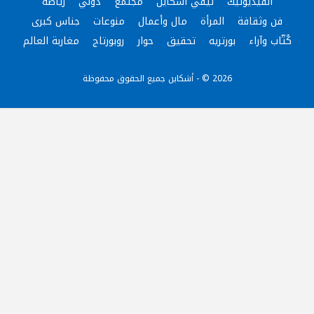
الفيديوتيك
تيفي آشكاين
مجتمع
دولي
رياضة
فن وثقافة
المرأة
مال وأعمال
منوعات
جناس كبرى
كُتّاب وآراء
بورتريه
تحقيق
حوار
روبورتاج
مغاربة العالم
2026 © - أشكاين جميع الحقوق محفوظة