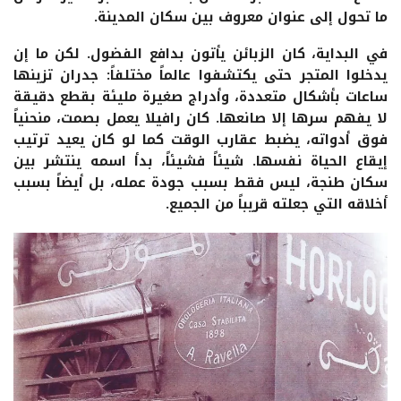
ما تحول إلى عنوان معروف بين سكان المدينة.
في البداية، كان الزبائن يأتون بدافع الفضول. لكن ما إن
يدخلوا المتجر حتى يكتشفوا عالماً مختلفاً: جدران تزينها
ساعات بأشكال متعددة، وأدراج صغيرة مليئة بقطع دقيقة
لا يفهم سرها إلا صانعها. كان رافيلا يعمل بصمت، منحنياً
فوق أدواته، يضبط عقارب الوقت كما لو كان يعيد ترتيب
إيقاع الحياة نفسها. شيئاً فشيئاً، بدأ اسمه ينتشر بين
سكان طنجة، ليس فقط بسبب جودة عمله، بل أيضاً بسبب
أخلاقه التي جعلته قريباً من الجميع.