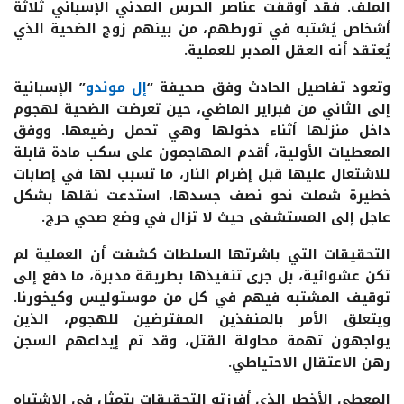
الملف. فقد أوقفت عناصر الحرس المدني الإسباني ثلاثة
أشخاص يُشتبه في تورطهم، من بينهم زوج الضحية الذي
يُعتقد أنه العقل المدبر للعملية.
وتعود تفاصيل الحادث وفق صحيفة “
إل موندو
” الإسبانية
إلى الثاني من فبراير الماضي، حين تعرضت الضحية لهجوم
داخل منزلها أثناء دخولها وهي تحمل رضيعها. ووفق
المعطيات الأولية، أقدم المهاجمون على سكب مادة قابلة
للاشتعال عليها قبل إضرام النار، ما تسبب لها في إصابات
خطيرة شملت نحو نصف جسدها، استدعت نقلها بشكل
عاجل إلى المستشفى حيث لا تزال في وضع صحي حرج.
التحقيقات التي باشرتها السلطات كشفت أن العملية لم
تكن عشوائية، بل جرى تنفيذها بطريقة مدبرة، ما دفع إلى
توقيف المشتبه فيهم في كل من موستوليس وكيخورنا.
ويتعلق الأمر بالمنفذين المفترضين للهجوم، الذين
يواجهون تهمة محاولة القتل، وقد تم إيداعهم السجن
رهن الاعتقال الاحتياطي.
المعطى الأخطر الذي أفرزته التحقيقات يتمثل في الاشتباه