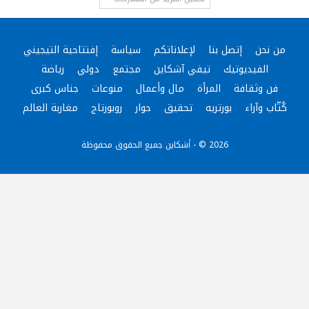
من نحن
إتصل بنا
لإعلاناتكم
سياسة
إفتتاحية التيجيني
الفيديوتيك
تيفي آشكاين
مجتمع
دولي
رياضة
فن وثقافة
المرأة
مال وأعمال
منوعات
جناس كبرى
كُتّاب وآراء
بورتريه
تحقيق
حوار
روبورتاج
مغاربة العالم
2026 © - أشكاين جميع الحقوق محفوظة