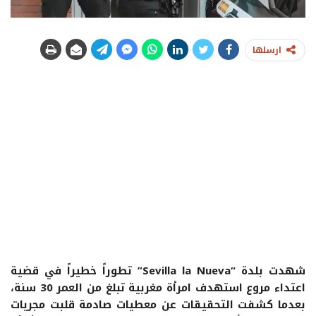
ارسلها
شهدت بلدة “Sevilla la Nueva” تطوراً خطيراً في قضية
اعتداء مروع استهدف امرأة مغربية تبلغ من العمر 30 سنة،
بعدما كشفت التحقيقات عن معطيات صادمة قلبت مجريات