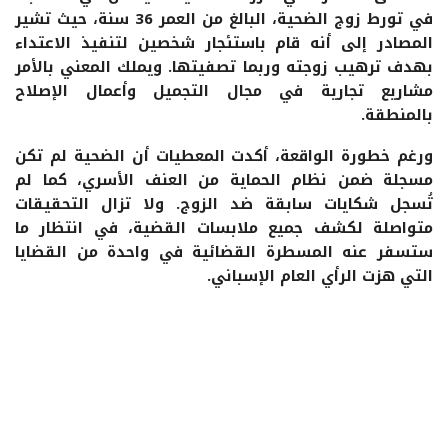
في تورط زوج الضحية، البالغ من العمر 36 سنة، حيث تشير
المصادر إلى أنه قام باستئجار شخصين لتنفيذ الاعتداء
بهدف ترهيب زوجته وربما تصفيتها. ويملك المعني بالأمر
مشاريع تجارية في مجال التجميل وأعمال الإصلاح
بالمنطقة.
ورغم خطورة الواقعة، أكدت المعطيات أن الضحية لم تكن
مسجلة ضمن نظام الحماية من العنف الأسري، كما لم
تُسجل شكايات سابقة ضد الزوج. ولا تزال التحقيقات
متواصلة لكشف جميع ملابسات القضية، في انتظار ما
ستسفر عنه المسطرة القضائية في واحدة من القضايا
التي هزت الرأي العام الإسباني.