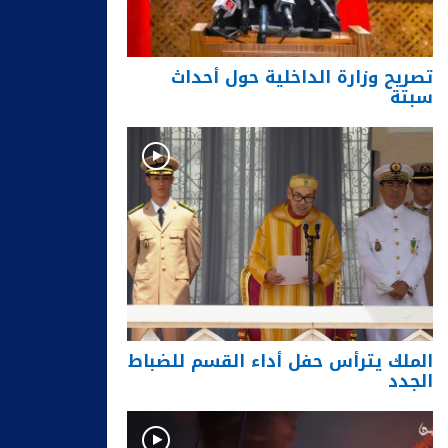
تصريح وزارة الداخلية حول أحداث
سبتة
الملك يترأس حفل أداء القسم للضباط
الجدد