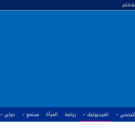
لاناتكم
لتيجيني
الفيديوتيك
رياضة
المرأة
مجتمع
دولي