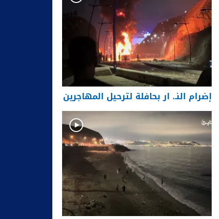
إضرام النـ. ار بحافلة لترحيل المهاجرين