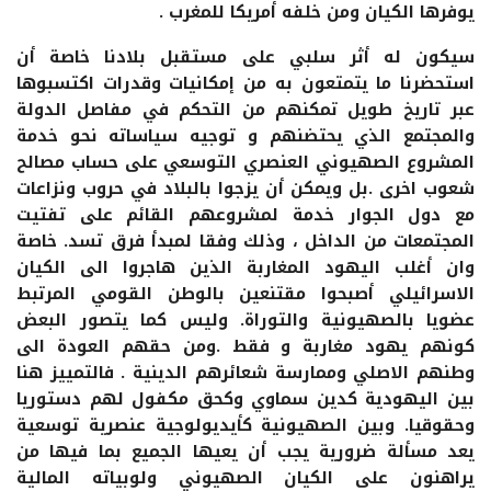
يوفرها الكيان ومن خلفه أمريكا للمغرب .
سيكون له أثر سلبي على مستقبل بلادنا خاصة أن
استحضرنا ما يتمتعون به من إمكانيات وقدرات اكتسبوها
عبر تاريخ طويل تمكنهم من التحكم في مفاصل الدولة
والمجتمع الذي يحتضنهم و توجيه سياساته نحو خدمة
المشروع الصهيوني العنصري التوسعي على حساب مصالح
شعوب اخرى .بل ويمكن أن يزجوا بالبلاد في حروب ونزاعات
مع دول الجوار خدمة لمشروعهم القائم على تفتيت
المجتمعات من الداخل ، وذلك وفقا لمبدأ فرق تسد. خاصة
وان أغلب اليهود المغاربة الذين هاجروا الى الكيان
الاسرائيلي أصبحوا مقتنعين بالوطن القومي المرتبط
عضويا بالصهيونية والتوراة. وليس كما يتصور البعض
كونهم يهود مغاربة و فقط .ومن حقهم العودة الى
وطنهم الاصلي وممارسة شعائرهم الدينية . فالتمييز هنا
بين اليهودية كدين سماوي وكحق مكفول لهم دستوريا
وحقوقيا. وبين الصهيونية كأيديولوجية عنصرية توسعية
يعد مسألة ضرورية يجب أن يعيها الجميع بما فيها من
يراهنون على الكيان الصهيوني ولوبياته المالية