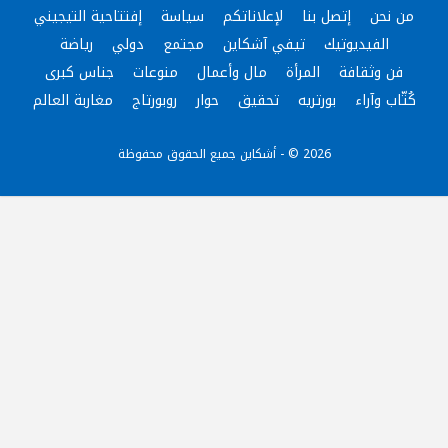
من نحن
إتصل بنا
لإعلاناتكم
سياسة
إفتتاحية التيجيني
الفيديوتيك
تيفي آشكاين
مجتمع
دولي
رياضة
فن وثقافة
المرأة
مال وأعمال
منوعات
جناس كبرى
كُتّاب وآراء
بورتريه
تحقيق
حوار
روبورتاج
مغاربة العالم
2026 © - أشكاين جميع الحقوق محفوظة