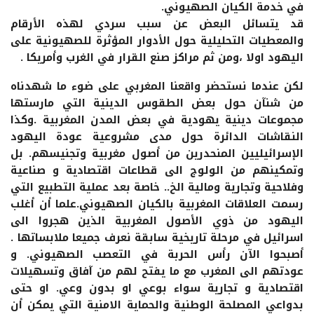
في خدمة الكيان الصهيوني.
قد يتسائل البعض عن سبب سردي لهذه الأرقام
والمعطيات التحليلية حول الأدوار المؤثرة للصهيونية على
اليهود اولا ،ومن ثم مراكز صنع القرار في الغرب وأمريكا .
لكن عندما نستحضر واقعنا المغربي على ضوء ما شهدناه
من شنآن حول بعض الطقوس الدينية التي مارستها
مجموعات دينية يهودية في بعض المدن المغربية .وكذا
النقاشات الدائرة حول مدى مشروعية عودة اليهود
الإسرائيليين المنحدرين من أصول مغربية وتجنيسهم. بل
وتمكينهم من الولوج الى قطاعات اقتصادية و صناعية
وفلاحية وتجارية ومالية الخ.. خاصة بعد عملية التطبيع التي
رسمت العلاقات المغربية بالكيان الصهيوني.علما أن أغلب
اليهود من ذوي الأصول المغربية الذين هجروا الى
اسرائيل في مرحلة تاريخية سابقة نعرف جميعا ملابساتها .
أصبحوا الآن رأس الحربة في التعصب الصهيوني. و
عودتهم الى المغرب مع ما يفتح لهم من آفاق وتسهيلات
اقتصادية و تجارية سواء بوعي او بدون وعي. او حتى
بدواعي المصلحة الوطنية والحماية الامنية التي يمكن أن