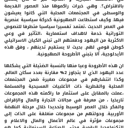
بالاقتراض؟. وهي خبرات راكموها منذ العصور القديمة
والوسطى في المجتمعات المحلية التي كانوا يعيشون
فيها. وكيف استطاعت الصهيونية كحركة سياسية عنصرية
في العصر الحديث ،تعتمد تفسيرا سياسيا متطرفا للنصوص
التوراتية خدمة لاهداف استعمارية ،التأثير في وعي
الاكثرية من اليهود ودفعتهم الى تبني الكيان الاسرائيلي
كوطن قومي لهم. بحيث لا يستقيم تدينهم ، وفق هذه
الأيدلوجية، ألا بتبني الأطروحة الصهيونية.
ان هذه الأطروحة وعيا منها بالنسبة الضئيلة التي يشكلها
عدد اليهود الذي لا يتجاوز 2% مقارنة بعدد سكان العالم.
وكذا انتشارهم في مجموعات صغيرة ضمن المجتمعات
المحلية والقطرية ذات الأغلبيات المسيحية والمسلمة
،عملت بالمقابل على استثمار ما راكمته هذه المجموعات
تاريخيا ، من معرفة في مجالات التجارة والمال والإقراض
والفكر خلال العصر الوسيط وتحديدا خلال مرحلة النهضة
الأوربية. وحولتهم من مجموعات منغلقة على الذات إلى
مجموعات مؤثرة في عالم الأعمال والمال والاعلام و
التكنولوجيا الرقمية وحتى الصناعة السينمائية كما هو