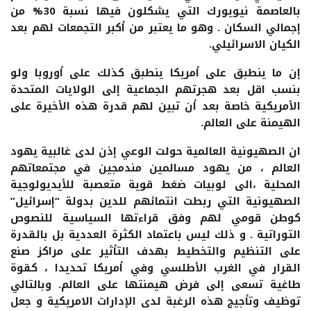
بالعاصمة نيويورك التي يشكلون فيها نسبة 30% من
إجمالي السكان . وهو ما يعتبر من أكبر التجمعات لهم بعد
الكيان الاسرائيلي.
إن ما ينطبق على أمريكا ينطبق كذلك على أوروبا ولو
بنسب اقل بعد هجرتهم الجماعية إلى الولايات المتحدة
الأمريكية خاصة بعد أن تبين لهم قدرة هذه الأخيرة على
الهيمنة على العالم.
ان الصهيونية العالمية حولت الوعي إذن لدى غالبية يهود
العالم ، من يهود مسالمين مندمجين في مجتمعاتهم
المحلية ،الى لوبيات ضغط قوية متعصبة للأيديولوجية
الصهيونية التي ربطت انتمائهم للدين بدولة “إسرائيل”
كوطن قومي لهم وفق قراءتها السياسية للنصوص
التوراتية . و ذلك ليس باعتماد الكثرة العددية بل بالقدرة
على التنظيم والتخطيط بهدف التأثير على مراكز صنع
القرار في الغرب الأطلسي وفي أمريكا تحديدا ، كقوة
طاغية تسعى إلى فرض هيمنتها على العالم. وبالتالي
توظيف وتأجيج هذه الرغبة لدى الإدارات الامريكية و جعل