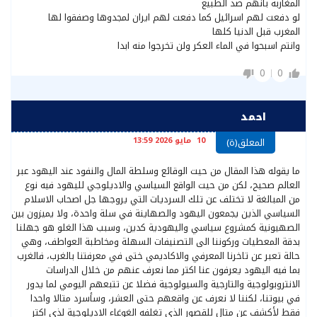
المغاربة بأنهم ضد الطبيع
لو دفعت لهم اسرائيل كما دفعت لهم ايران لمجدوها وصفقوا لها
المغرب قبل الدنيا كلها
وانتم اسبحوا في الماء العكر ولن تخرجوا منه ابدا
0
0
احمد
10 مايو 2026 13:59
المعلق(ة)
ما يقوله هذا المقال من حيت الوقائع وسلطة المال والنفود عند اليهود عبر
العالم صحيح، لكن من حيت الواقع السياسي والاديلوجي لليهود فيه نوع
من المبالغة لا تختلف عن تلك السرديات التي يروجها جل اصحاب الاسلام
السياسي الذين يجمعون اليهود والصهاينة في سلة واحدة، ولا يميزون بين
الصهيونية كمشروع سياسي واليهودية كدين، وسبب هذا الغلو هو جهلنا
بدقة المعطيات وركوننا الى التصنيفات السهلة ومخاطبة العواطف، وهي
حالة تعبر عن تاخرنا المعرفي والاكاديمي ختى في معرفتنا بالغرب، فالغرب
بما فيه اليهود يعرفون عنا اكتر مما نعرف عنهم من خلال الدراسات
الانتروبولوجية والتارجية والسيولوجية فضلا عن تتبعهم اليومي لما يدور
في بيوتنا، لكننا لا نعرف عن واقعهم حتى العشر، وسأسرد متالا واحدا
فقط لأكشف عن متال للقصور الذي تغلفه الغوغاء الاديلوجية لذى اكتر