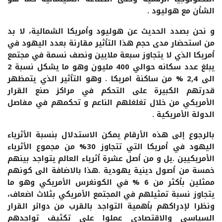
الشأن مع هوليود .
و نحن بصدد الحديث عن هوليود وأمريكا الشمالية، لا بد
من استحضار مدى حجم هذا التأثير مقارنة بعدد اليهود في
أمريكا الذي لا يتجاوز سبعة ملايين ونصف نسمة في مجتمع
يبلغ عدد سكانه حوالي 400 مليون وهو ما يشكل نسبة 2
الى 2,4 % من ساكنة امريكا . وهو التأثير الذي يتمظهر
قدرتهم الكبيرة على التحكم في مراكز صنع القرار
الأمريكي من خلال تغلغلهم الناعم و تحكمهم في مفاصل
الدولة الأمريكية .
بالرجوع إلى هذه الأرقام يمكن الاستدلال بنسبة الأثرياء
اليهود في أمريكا التي تتجاوز 30% من مجموع الأثرياء
الأمريكيين .يل و من أصل عشرة أثرياء العالم يتواجد بينهم
خمسة من أصول دينية يهودية .هذا بالاضافة الى كونهم
ممثلين بأكثر من 6 % في الكونغرس الأمريكي وهو ما
يتجاوز نسبة تمثيلهم في المجتمع الأمريكي بثلاث اضعاف،
ونظرا لإدراكهم بأهمية التواجد بالقرب من دوائر القرار
السياسي والاقتصادي عملوا على تكثيف تواجدهم