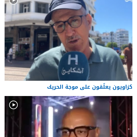
كزاويون يعلّقون على موجة الحريك