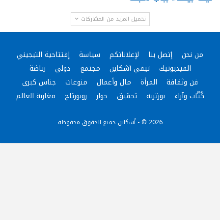
تحميل المزيد من المشاركات
من نحن
إتصل بنا
لإعلاناتكم
سياسة
إفتتاحية التيجيني
الفيديوتيك
تيفي آشكاين
مجتمع
دولي
رياضة
فن وثقافة
المرأة
مال وأعمال
منوعات
جناس كبرى
كُتّاب وآراء
بورتريه
تحقيق
حوار
روبورتاج
مغاربة العالم
2026 © - أشكاين جميع الحقوق محفوظة