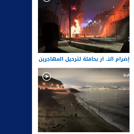
إضرام النـ. ار بحافلة لترحيل المهاجرين