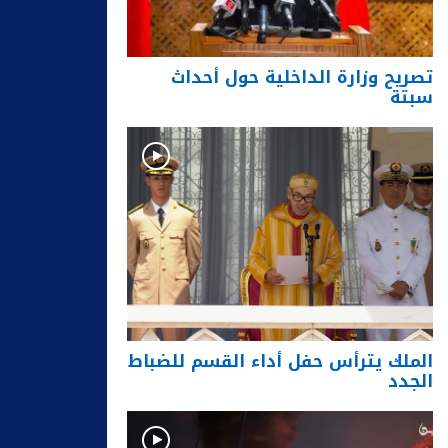
تصريح وزارة الداخلية حول أحداث
سبتة
الملك يترأس حفل أداء القسم للضباط
الجدد