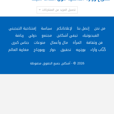
تحميل المزيد من المشاركات
من نحن
إتصل بنا
لإعلاناتكم
سياسة
إفتتاحية التيجيني
الفيديوتيك
تيفي آشكاين
مجتمع
دولي
رياضة
فن وثقافة
المرأة
مال وأعمال
منوعات
جناس كبرى
كُتّاب وآراء
بورتريه
تحقيق
حوار
روبورتاج
مغاربة العالم
2026 © - أشكاين جميع الحقوق محفوظة