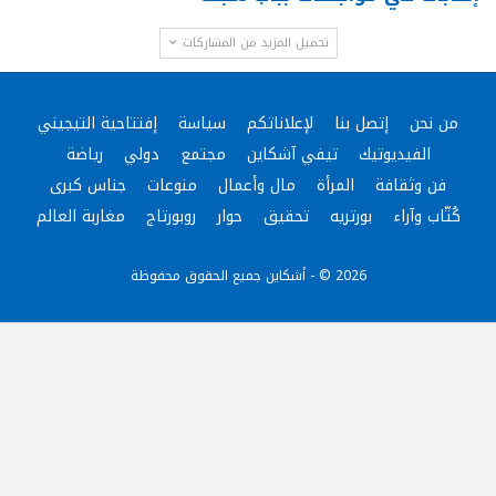
تحميل المزيد من المشاركات
من نحن
إتصل بنا
لإعلاناتكم
سياسة
إفتتاحية التيجيني
الفيديوتيك
تيفي آشكاين
مجتمع
دولي
رياضة
فن وثقافة
المرأة
مال وأعمال
منوعات
جناس كبرى
كُتّاب وآراء
بورتريه
تحقيق
حوار
روبورتاج
مغاربة العالم
2026 © - أشكاين جميع الحقوق محفوظة