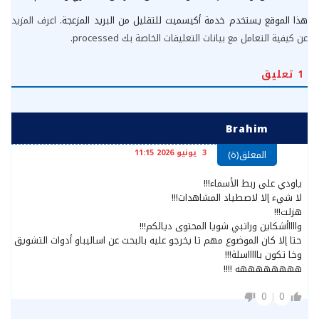
هذا الموقع يستخدم خدمة أكيسميت للتقليل من البريد المزعجة.
اعرف المزيد
عن كيفية التعامل مع بيانات التعليقات الخاصة بك processed
.
1
تعليق
Brahim
3 يونيو 2026 11:15
المعلق(ة)
ياودي على ربط الأسماء!!!
لا شيء إلا لاصطياد المشاهدات!!!
هزلت!!!
وااااأشكاين وراتبي شويا المحتوى ديالكم!!!
حتا إلا كان الموضوع مهم تا يخرجو عليه بالبحث عن اساليباو أدوات التشويق
وخا تكون باااااسلة!!!
ههههههههه !!!!
0
0