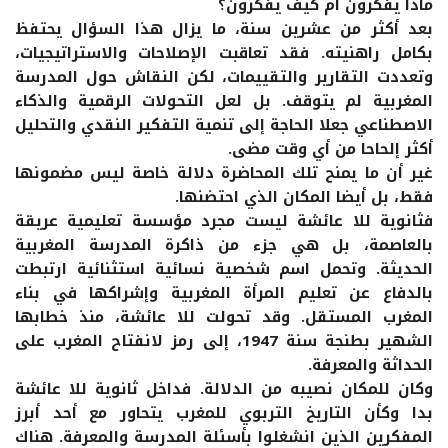
ماذا يفكرون أم كيف يفكرون؟
بعد أكثر من عشرين سنة، ما يزال هذا السؤال يحتفظ
بكامل راهنيته. فقد تعاقبت الإصلاحات والاستراتيجيات،
وتعددت التقارير والتقييمات، لكن النقاش حول المدرسة
المغربية لم يتوقف. بل لعل التحولات الرقمية والذكاء
الاصطناعي جعلا الحاجة إلى تنمية التفكير النقدي والتحليل
أكثر إلحاحا من أي وقت مضى.
غير أن ما يمنح تلك المحاضرة دلالة خاصة ليس مضمونها
فقط، بل أيضا المكان الذي احتضنها.
فثانوية للا عائشة ليست مجرد مؤسسة تعليمية عريقة
بالعاصمة، بل هي جزء من ذاكرة المدرسة المغربية
الحديثة. وتحمل اسم شخصية نسائية استثنائية ارتبطت
بالدفاع عن تعليم المرأة المغربية وإشراكها في بناء
المغرب المستقل. وقد تحولت للا عائشة، منذ خطابها
الشهير بطنجة سنة 1947، إلى رمز لانفتاح المغرب على
الحداثة والمعرفة.
وكان للمكان نصيبه من الدلالة. فداخل ثانوية للا عائشة
بدا وكأن التاريخ التربوي للمغرب يتحاور مع أحد أبرز
المفكرين الذين انشغلوا بأسئلة المدرسة والمعرفة. هناك