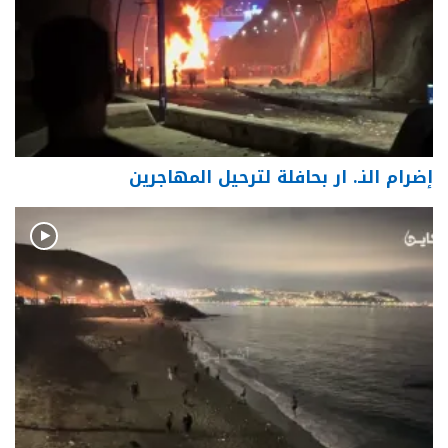
إضرام النـ. ار بحافلة لترحيل المهاجرين