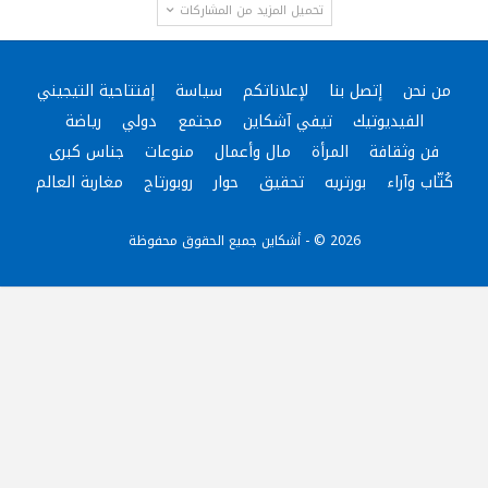
تحميل المزيد من المشاركات
من نحن
إتصل بنا
لإعلاناتكم
سياسة
إفتتاحية التيجيني
الفيديوتيك
تيفي آشكاين
مجتمع
دولي
رياضة
فن وثقافة
المرأة
مال وأعمال
منوعات
جناس كبرى
كُتّاب وآراء
بورتريه
تحقيق
حوار
روبورتاج
مغاربة العالم
2026 © - أشكاين جميع الحقوق محفوظة