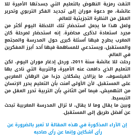
التقت رمزية النهوض بالتعليم التي جسدتها الأميرة للا
عائشة، مع دعوة موران إلى تجديد الفكر التربوي وتحرير
العقل من النظرة التجزيئية للعالم.
ولعل هذا ما يجعل استحضار تلك اللحظة اليوم أكثر من
مجرد استعادة لذكرى محاضرة. إنه استحضار لمرحلة كان
المغرب يطرح فيها أسئلة كبرى حول المدرسة والمجتمع
والمستقبل، ويستدعي للمساهمة فيها أحد أبرز المفكرين
في العالم.
رحلت للا عائشة سنة 2011، ورحل إدغار موران اليوم، لكن
التعليم الذي دافعت عنه الأميرة، والتربية التي نادى بها
الفيلسوف، ما يزالان يشكلان جزءا من الرهان المغربي
على المستقبل. لأن الأولى آمنت بأن التعليم يحرر الإنسان
من التهميش، فيما آمن الثاني بأن التربية تحرر العقل من
التبسيط.
وبين ما يقال وما لا يقال، لا تزال المدرسة المغربية تبحث
عن أفضل طريق إلى المستقبل.
إن الآراء المذكورة في هذه المقالة لا تعبر بالضرورة عن
رأي آشكاين وإنما عن رأي صاحبه