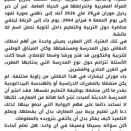
المرأة المغربية وانخراطها في الحياة العامة. غير أن خبر
رحيل موران في29 ماي 2026 أعاد إلى ذهني صورة تعود
إلى يوم الجمعة 6 فبراير 2004، يوم جاء إلى الرباط ليلقي
محاضرة حول التربية والتعليم داخل ثانوية تحمل اسم للا
عائشة.
في تلك الفترة، كان المغرب يعيش واحدة من أهم لحظات
النقاش حول المدرسة ومستقبلها. وكان الميثاق الوطني
للتربية والتكوين قد فتح ورشا واسعا للإصلاح، فيما كانت
الأسئلة تتزاحم حول نوع المدرسة التي يحتاجها المغرب
في القرن الحادي والعشرين.
جاء موران ليشارك في هذا النقاش من زاوية مختلفة. لم
يكن منشغلا بالمقررات الدراسية أو بالهندسة البيداغوجية
بقدر ما كان منشغلا بوظيفة التعليم نفسها. فقد اعتبر أن
المدرسة الحديثة أصبحت تنتج كما هائلا من المعارف، لكنها
لا تساعد دائما على فهم الروابط التي تجمع بينها. لذلك
دعا إلى تعليم يربط بين المعارف بدل أن يفصلها، ويعلم
التلميذ كيف يفكر بدل أن يكتفي بتزويده بالمعلومات.
كان سؤاله بسيطا وعميقا في آن واحد: هل نعلم أبناءنا