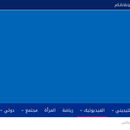
إعلاناتكم
لتيجيني
الفيديوتيك
رياضة
المرأة
مجتمع
دولي
راكش