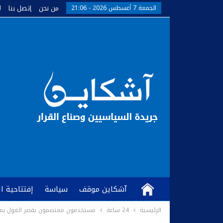
من نحن
إتصل بنا
ل
الجمعة 7 أغسطس 2026 - 21:06
آشكاين موقف
سياسة
إفتتاحية ا
الرئيسية
24 ساعة
مستخدمون معتصمون بقصر الغول بم
كُتّاب وآراء
آشكاين TV