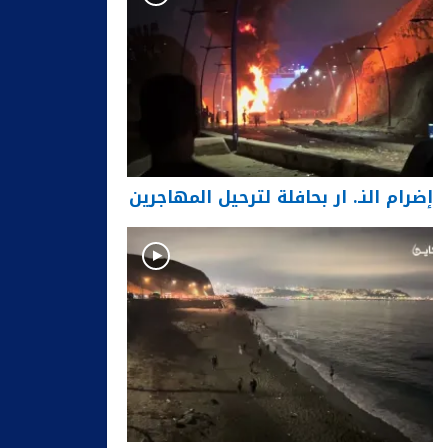
إضرام النـ. ار بحافلة لترحيل المهاجرين