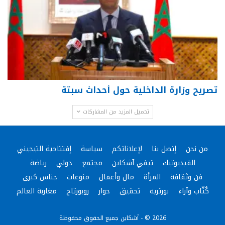
تصريح وزارة الداخلية حول أحداث سبتة
تحميل المزيد من المشاركات
من نحن
إتصل بنا
لإعلاناتكم
سياسة
إفتتاحية التيجيني
الفيديوتيك
تيفي آشكاين
مجتمع
دولي
رياضة
فن وثقافة
المرأة
مال وأعمال
منوعات
جناس كبرى
كُتّاب وآراء
بورتريه
تحقيق
حوار
روبورتاج
مغاربة العالم
2026 © - أشكاين جميع الحقوق محفوظة