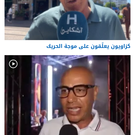
كزاويون يعلّقون على موجة الحريك