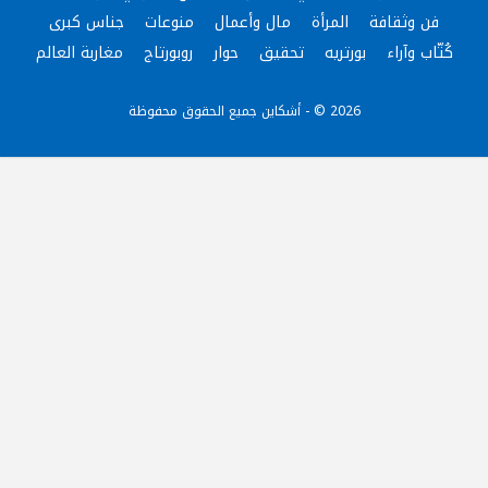
فن وثقافة
المرأة
مال وأعمال
منوعات
جناس كبرى
كُتّاب وآراء
بورتريه
تحقيق
حوار
روبورتاج
مغاربة العالم
2026 © - أشكاين جميع الحقوق محفوظة