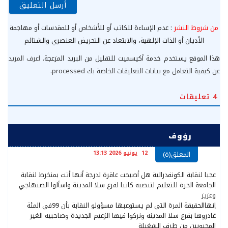
من شروط النشر
: عدم الإساءة للكاتب أو للأشخاص أو للمقدسات أو مهاجمة
الأديان أو الذات الإلهية، والابتعاد عن التحريض العنصري والشتائم
هذا الموقع يستخدم خدمة أكيسميت للتقليل من البريد المزعجة.
اعرف المزيد
عن كيفية التعامل مع بيانات التعليقات الخاصة بك processed
.
4
تعليقات
رؤوف
12 يونيو 2026 13:13
المعلق(ة)
عجبا لنقابة الكونفدرالية هل أصبحت عاقرة لدرجة أنها أتت بمنخرط لنقابة
الجامعة الحرة للتعليم لتنصبه كاتبا لفرع سلا المدينة واسألوا الصنهاجي
وعزيز
إنهاالحقيقة المرة التي لم يستوعبها مسؤولو النقابة بأن 99في المئة
غادروها بفرع سلا المدينة ونركوا فيها الزعيم الجديدة وصاحبيه الغير
المحبوبين من طرف الشغيلة