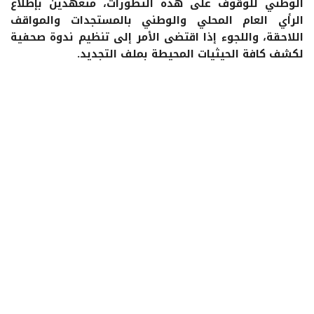
الوطني للوقوف على هذه التطورات، متعهدين بإطلاع
الرأي العام المحلي والوطني بالمستجدات والمواقف
اللاحقة، واللجوء إذا اقتضى الأمر إلى تنظيم ندوة صحفية
لكشف كافة الحيثيات المحيطة بملف التجديد.