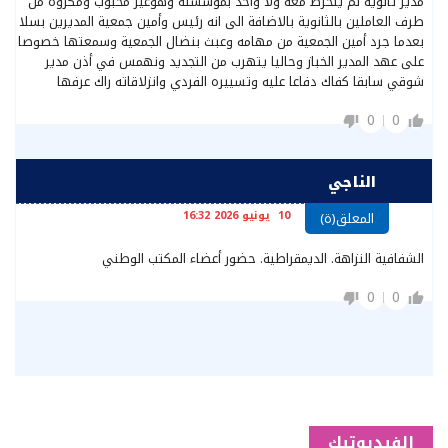
مدير ثانوية لم ينخرط معه ولا واحد بمؤسسته وهوغير محبوب ومكروه من
طرف العاملين بالثانوية بالاضافة الى انه رئيس وأمين جمعية المديرين بسلا
بعدما جرد أمين الجمعية من مهامه وعبث بنضال الجمعية وسمعتها خصوصا
على عهد المدير الخباز وحاليا يتهرب من التجديد ونهمس في أذن مدير
شوقي سابقا كفاك دفاعا عليه وتسييره الفردي وانزلاقاته راك عرفها
0
0
الناجي
10 يونيو 2026 16:32
المعلق(ة)
الشفافية النزاهة. الديمقراطية. حضور أعضاء المكتب الوطني
0
0
الفيديوتيك