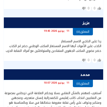
0
0
عزيز
11 يونيو 2026 19:45
المعلق(ة)
ردا على الناجي الاسم المستعار
الكذب على الأموات أيها الاسم المستعار المكتب الوطني حضر لم الكذب
حضر عضوي المكتب الجهوي المتقادين والمتواطئين مع أفرااد النقابة الحزب
0
0
محمد
11 يونيو 2026 18:07
المعلق(ة)
أستغرب كمهتم بالشأن النقابي بسلا وبحكم العلاقة التي تربطني بمجموعة
من النقابيين انتخاب كاتب إقليمي للكنفدرالية إنسان متعجرف وعنجهي
ومتكبر وخواف على رأس نقابة معروفة بنضالها في سلا وبالمناسبة هو