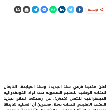
ارسلها
أعلن مكتيبا فرعي سلا الجديدة وسلا العيايدة، التابعان
للنقابة الوطنية للتعليم المنضوية تحت لواء الكونفدرالية
الديمقراطية للشغل (كدش)، عن رفضهما لنتائج تجديد
المكتب الإقليمي للنقابة بسلا، معتبرين أن العملية شابتها