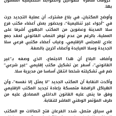
“خروقات سافرة” للقوانين والضوابط التنظيمية المعمول
بها.
وأوضح المكتبان، في بلاغ مشترك، أن عملية التجديد جرت
في “أجواء غير تنظيمية”، وبحضور بعض أعضاء مكتب فرع
سلا المدينة وعضوين من المكتب الجهوي أشرفا على
العملية، بالرغم من عدم توفر النصاب القانوني لعقد جمع
عادي للمجلس الإقليمي، وغياب أعضاء مكتبي فرعي سلا
الجديدة وسلا العيايدة وأعضاء آخرين بالصفة.
وأضاف البلاغ أن هذا الاجتماع، الذي وصفه بـ”غير
القانوني”، أسفر عن تشكيل مكتب إقليمي “غير شرعي”
ضم في تشكيلته شخصا انتقل أساسا من مديرية سلا.
وأكدت النقابة أن المكتب الجديد ”لا يمثل إلا نفسه”، وأن
الهياكل الرافضة متمسكة بإعادة تجديد المكتب الإقليمي
وفق ما ينص عليه القانون الداخلي المصادق عليه من
طرف المؤتمر الوطني العاشر للنقابة.
في سياق متصل، شدد الفرعان فتح اتصالات مع المكتب