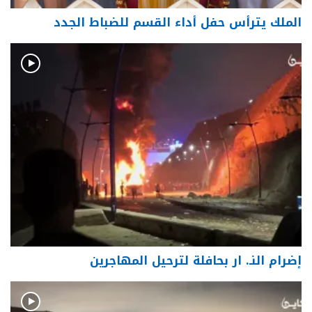
الملك يترأس حفل أداء القسم للضباط الجدد
إضرام النـ. ار بحافلة لترحيل المهاجرين