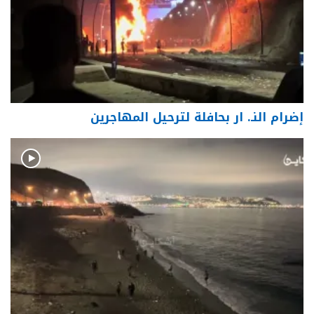
إضرام النـ. ار بحافلة لترحيل المهاجرين