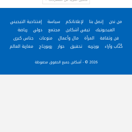
من نحن
إتصل بنا
لإعلاناتكم
سياسة
إفتتاحية التيجيني
الفيديوتيك
تيفي آشكاين
مجتمع
دولي
رياضة
فن وثقافة
المرأة
مال وأعمال
منوعات
جناس كبرى
كُتّاب وآراء
بورتريه
تحقيق
حوار
روبورتاج
مغاربة العالم
2026 © - أشكاين جميع الحقوق محفوظة