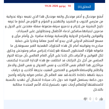
10 يونيو 2026 19:26
المعلق(ة)
أبشع مونديال و أحقر مونديال واتفه مونديال هذا الذي تقيمه دولة عدوانية
من مجرمي الحروب و التشريد والتهجير و الشؤم و اللؤم،من أبشع ما عرفه
تاريخ البشرية من إجرام و تدميرو سرقة،مجموعة سفلة معتدين على الدول و
مدمرين لبنيانها،سافكين لدماء الأطفال ومتطاولين على السيادات
والقوانين والشراءع الدولية والإنسانية بوقاحة سافرة ،بل وأمام مرأى و
مسمع المنتظم الدولي الذي يبدو أنه أصبح معاقا وعاجزا على حماية
مبادىءه وقوانينه أمام كل هذه التجاوزات الهمجية الغير مسبوقة،إن ما
قاموابه هؤلاء المنحطون السفلة هو إعتداء إجرامي سافر ومتوحش وخارق
لكل القوانين و الأعراف،كان كذبا على الرأي العام العالمي بأن مرحلة الحوار
السلمي من أجل حل النزاعات قد انطلقت مع هذه الإدارة الجديدة ليكتشف
مرةأخرى هذا العالم نفس الأكاذيب و نفس العدوان و نفس القتل والدمار
والظلم والإستعلاءالعرقي و العنصري المقيت بذريعة أكاذيب و خرافات
دينية تافهة خاطءة كاذبة،لقد فقد العالم كل عناصر صوابه واتزانه وأصبح
دون حكمة يستعمل القوة ضد دول ذات سيادة لاتشكل أي تهديد بالنسبة
لالمنطقتها أوللعالم،أزمات تعود باستمرار،لذلك الأمم المتحدة مطالبة
بالتدخل
0
0