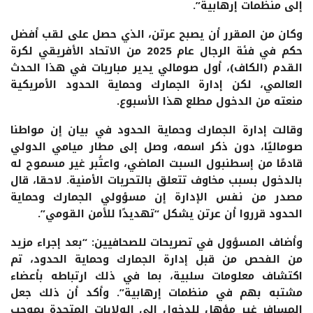
إلى منظمات إرهابية”.
وكان من المقرر أن يصبح عرتن، الذي حصل على لقب أفضل
حكم في فئة الرجال عام 2025 من الاتحاد الأفريقي لكرة
القدم (الكاف)، أول صومالي يدير مباريات في هذا الحدث
العالمي، لكن إدارة الجمارك وحماية الحدود الأمريكية
منعته من الدخول مطلع ‌هذا الأسبوع.
وقالت إدارة الجمارك وحماية الحدود في بيان إن مواطنا
صوماليًا، دون ذكر اسمه، وصل إلى مطار ميامي الدولي
قادمًا من إسطنبول السبت الماضي، واعتُبر غير مسموح له
بالدخول بسبب مخاوف تتعلق بالتحريات الأمنية. لاحقا، قال
مصدر من نفس الإدارة إن مسؤولي الجمارك وحماية
الحدود قرروا أن عرتن يشكل “تهديدًا للأمن القومي”.
وأضاف المسؤول في تصريحات للصحافيين: “بعد إجراء مزيد
من الفحص من قبل إدارة الجمارك وحماية الحدود، تم
اكتشاف معلومات سلبية، بما ‌في ذلك ارتباطه بأعضاء
مشتبه بهم في منظمات إرهابية”. وأكد أن ذلك جعل
المسافر غير مؤهل للدخول إلى الولايات المتحدة بموجب