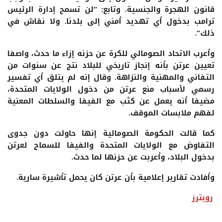
قانون الهجرة والجنسية. وتابع: “لن تسمح إدارة الرئيس
ترامب بدخول أي تهديد أمني إلى بلدنا. ولا نقاش في
ذلك”.
وأعرب الاتحاد الصومالي للكرة عن حزنه إزاء ما حدث، واصفا
تعيين عرتن بأنه إنجاز تاريخي للبلاد نتج عن سنوات من
التفاني والمهنية والنزاهة. وقال إنه لم يتلق أي تفسير
رسمي لأسباب منع عرتن من دخول الولايات المتحدة،
مضيفا أنه يعمل عن كثب مع الفيفا والسلطات المعنية
لفهم ملابسات الموقف.
كما قالت الحكومة الصومالية إنها حاولت دون جدوى
التفاوض مع الولايات المتحدة والفيفا للسماح لعرتن
بدخول البلاد، وأعربت عن حزنها لما حدث.
وأفادت تقارير إعلامية بأن عرتن كان يحمل تأشيرة سارية.
رويترز