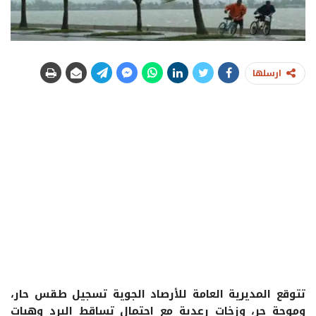
ارسلها
تتوقع المديرية العامة للأرصاد الجوية تسجيل طقس حار،
وموجة حر، وزخات رعدية مع احتمال تساقط البرد وهبات