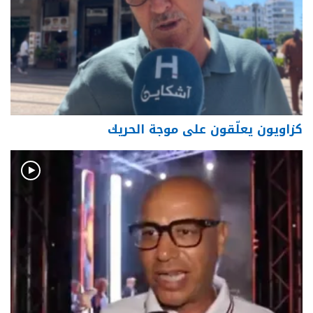
كزاويون يعلّقون على موجة الحريك