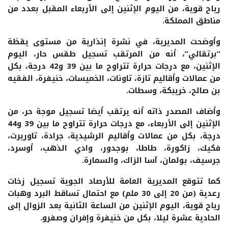
رياح قوية، من اليوم الإثنين إلى الأربعاء المقبل بعدد من
مناطق المملكة.
وأوضحت المديرية، في نشرة إنذارية من مستوى يقظة
“برتقالي”، أنه من المرتقب تسجيل طقس حار، اليوم
الإثنين، مع درجات حرارة تتراوح ما بين 39 و42 درجة، بكل
من عمالات وأقاليم تازة، تاونات، الخميسات، خنيفرة، الفقيه
بن صالح، خريبكة، وسطات.
وأضاف المصدر ذاته أنه يرتقب أيضا تسجيل موجة حر، من
الإثنين إلى الأربعاء، مع درجات حرارة تتراوح ما بين 39 و44
درجة، بكل من عمالات وأقاليم الرشيدية، جرادة، تاوريرت،
فكيك، زاكورة، طاطا، بوجدور، وادي الذهب، أوسرد،
جرسيف، بولمان، آسا الزاك، والسمارة.
كما تتوقع المديرية العامة للأرصاد الجوية تسجيل زخات
رعدية (من 20 إلى 30 ملم) مع احتمال تساقط البرد وهبات
رياح قوية، اليوم الإثنين من الساعة الثانية بعد الزوال إلى
الحادية عشرة ليلا، بكل من خنيفرة وإفران وصفرو.