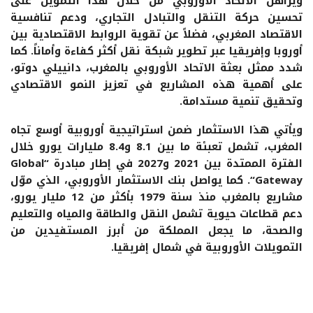
ويراهن الاتحاد الأوروبي من خلال هذا التمويل على
تحسين حركة التنقل والتبادل التجاري، ودعم تنافسية
الاقتصاد المغربي، فضلاً عن تقوية الروابط الاقتصادية بين
أوروبا وإفريقيا عبر تطوير شبكة نقل أكثر كفاءة وأماناً. كما
شدد ممثل بعثة الاتحاد الأوروبي بالمغرب،
دانييلي دوتو
،
على أهمية هذه المشاريع في تعزيز النمو الاقتصادي
وتحقيق تنمية مستدامة.
ويأتي هذا الاستثمار ضمن استراتيجية أوروبية أوسع تجاه
المغرب، تشمل تعبئة ما بين
8.1 و8.4 مليارات يورو
خلال
الفترة الممتدة بين 2021 و2027 في إطار مبادرة “
Global
Gateway
“. كما يواصل بنك الاستثمار الأوروبي، الذي موّل
مشاريع بالمغرب منذ سنة 1979 بأكثر من
12 مليار يورو
،
دعم قطاعات حيوية تشمل النقل والطاقة والمياه والتعليم
والصحة، ما يجعل المملكة من أبرز المستفيدين من
التمويلات الأوروبية في شمال إفريقيا.