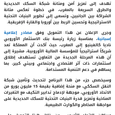
تهدف إلى تعزيز أمن ومتانة شبكة السكك الحديدية
والطرق السريعة بالمغرب، في خطوة تعكس متانة
الشراكة بين الجانبين، وتسعى إلى تطوير البنيات التحتية
الاستراتيجية وتحسين الربط بين أوروبا والقارة الإفريقية.
وجرى الإعلان عن هذا التمويل وفق
مصادر إعلامية
إسبانية
، بمناسبة زيارة رئيسة بنك الاستثمار الأوروبي
ناديا كالفينيو
إلى المغرب، حيث أكدت أن المملكة تعد
شريكاً استراتيجياً للمؤسسة المالية الأوروبية، مشيرة إلى
أن هذه المرحلة الجديدة من التعاون تستهدف إطلاق
استثمارات ذات أثر اقتصادي واجتماعي وبيئي كبير، بما
يساهم في دعم التنمية المستدامة.
وسيخصص جزء من هذا البرنامج لتحديث وتأمين شبكة
النقل السككي، مع منحة إضافية بقيمة
15 مليون يورو
من
الاتحاد الأوروبي، موجهة لإدماج تدابير التكيف مع التغيرات
المناخية وتعزيز قدرة البنيات التحتية للسكك الحديدية على
مواجهة المخاطر والكوارث الطبيعية.