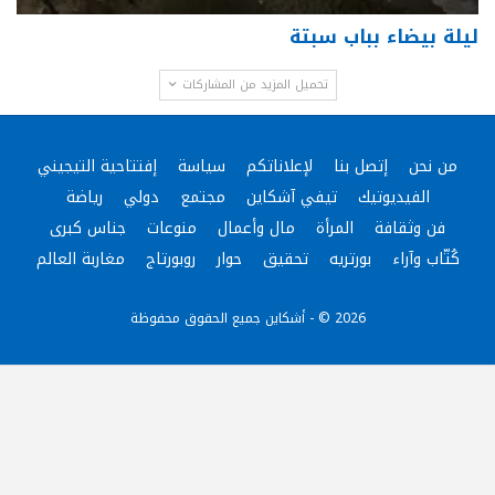
ليلة بيضاء بباب سبتة
تحميل المزيد من المشاركات
من نحن
إتصل بنا
لإعلاناتكم
سياسة
إفتتاحية التيجيني
الفيديوتيك
تيفي آشكاين
مجتمع
دولي
رياضة
فن وثقافة
المرأة
مال وأعمال
منوعات
جناس كبرى
كُتّاب وآراء
بورتريه
تحقيق
حوار
روبورتاج
مغاربة العالم
2026 © - أشكاين جميع الحقوق محفوظة