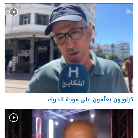
كزاويون يعلّقون على موجة الحريك