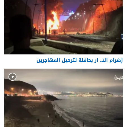
إضرام النـ. ار بحافلة لترحيل المهاجرين