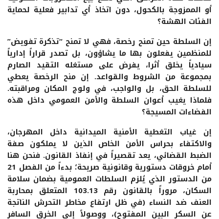
أو الممزوجة بالكحول، دون اتخاذ أي تدابير فعلية لحماية
الفئات الهشة؟
إن السلطة حين تمنح رخصة، فهي لا تمنح “تذكرة تفويض”
للمنظمين يفعلون بها ما يشاؤون، بل تصدر قراراً إدارياً
سيادياً يخلق أثرا، يفرض على مستغله التقيد الصارم
بمجموعة من الشروط والقواعد. إن منح الرخصة يعطي
للسلطة الحق، بل والواجب، في ولوج المكان ومراقبته.
فلماذا يغيب أعوان السلطة والأمن العمومي داخل هذه
الفضاءات المسيجة؟
إن غياب التغطية الأمنية الميدانية داخل المهرجان،
والاكتفاء بحراس الأمن الخاص الذين لا يملكون صفة
الضبط القضائي، يعد تقصيراً في إنفاذ القانون. فنحن هنا
أمام خروقات دستورية وقانونية صريحة؛ بدءاً من الفصل 21
من الدستور الذي يُلزم السلطات العمومية بضمان سلامة
السكان، مروراً بالقانون رقم 103.13 المتعلق بمحاربة
العنف ضد النساء (في ظل ارتفاع مخاطر التحرش الناتجة
عن السكر البين المفتوح)، ووصولاً إلى الخرق السافر