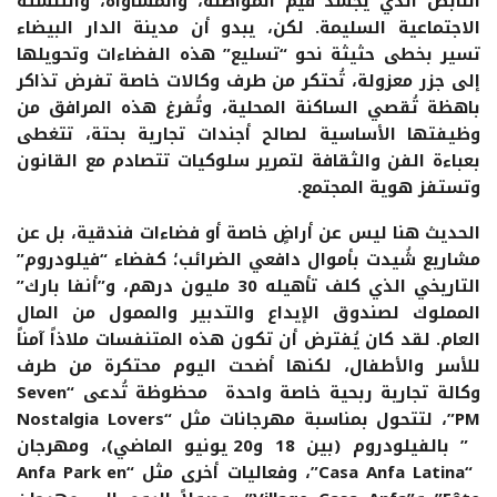
النابض الذي يجسد قيم المواطنة، والمساواة، والتنشئة
الاجتماعية السليمة. لكن، يبدو أن مدينة الدار البيضاء
تسير بخطى حثيثة نحو “تسليع” هذه الفضاءات وتحويلها
إلى جزر معزولة، تُحتكر من طرف وكالات خاصة تفرض تذاكر
باهظة تُقصي الساكنة المحلية، وتُفرغ هذه المرافق من
وظيفتها الأساسية لصالح أجندات تجارية بحتة، تتغطى
بعباءة الفن والثقافة لتمرير سلوكيات تتصادم مع القانون
وتستفز هوية المجتمع.
الحديث هنا ليس عن أراضٍ خاصة أو فضاءات فندقية، بل عن
مشاريع شُيدت بأموال دافعي الضرائب؛ كفضاء “فيلودروم”
التاريخي الذي كلف تأهيله 30 مليون درهم، و”أنفا بارك”
المملوك لصندوق الإيداع والتدبير والممول من المال
العام. لقد كان يُفترض أن تكون هذه المتنفسات ملاذاً آمناً
للأسر والأطفال، لكنها أضحت اليوم محتكرة من طرف
وكالة تجارية ربحية خاصة واحدة محظوظة تُدعى “Seven
PM”، لتتحول بمناسبة مهرجانات مثل “Nostalgia Lovers
” بالفيلودروم (بين 18 و20 يونيو الماضي)، ومهرجان
“Casa Anfa Latina”، وفعاليات أخرى مثل “Anfa Park en