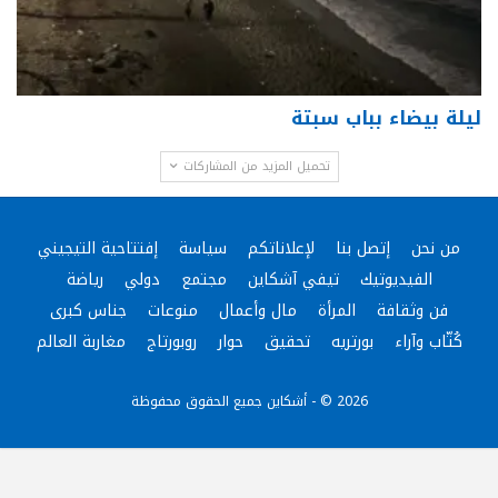
ليلة بيضاء بباب سبتة
تحميل المزيد من المشاركات
من نحن
إتصل بنا
لإعلاناتكم
سياسة
إفتتاحية التيجيني
الفيديوتيك
تيفي آشكاين
مجتمع
دولي
رياضة
فن وثقافة
المرأة
مال وأعمال
منوعات
جناس كبرى
كُتّاب وآراء
بورتريه
تحقيق
حوار
روبورتاج
مغاربة العالم
2026 © - أشكاين جميع الحقوق محفوظة