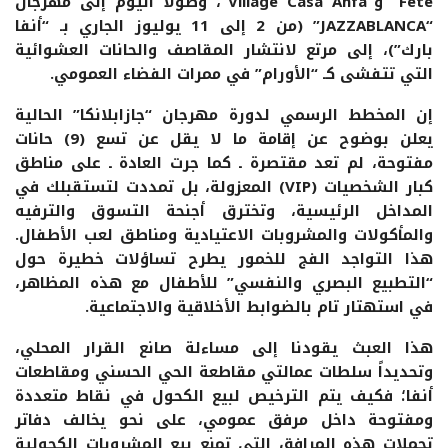
Fête” و”Village Casa Anfa”، وصولاً اليوم إلى مهرجان
“JAZZABLANCA” (من 2 إلى 11 يوليوز الجاري بـ “أنفا
بارك”)، إلى مرتع لانتشار المقاصف والحانات العشوائية
التي تتفشى كـ “الأورام” في ممرات الفضاء العمومي.
إن المخطط الرسمي لدورة مهرجان “جازابلانكا” الحالية
يعلن بوضوح عن إقامة ما لا يقل عن تسع (9) حانات
مفتوحة، لم تعد مقتصرة ـ كما جرت العادة ـ على مناطق
كبار الشخصيات (VIP) المعزولة، بل تمددت لتستقبلك في
المداخل الرئيسية، وتخترق أجنحة التسوق والترفيه
والمأكولات والمشروبات الاعتيادية ومناطق لعب الأطفال.
هذا التواجد الفج للخمور يطرح تساؤلات خطيرة حول
“التطبيع البصري والنفسي” للأطفال مع هذه المظاهر،
في استهتار تام بالضوابط الأخلاقية والاجتماعية.
هذا العبث يقودنا إلى مساءلة صانع القرار المحلي،
وتحديداً سلطات عمالتي مقاطعة الحي الحسني ومقاطعات
أنفا؛ فكيف يتم الترخيص لبيع الكحول في نقاط متعددة
ومفتوحة داخل مرفق عمومي، على نحو يخالف دفاتر
تحملات هذه المرافق التي تمنع بيع المشروبات الكحولية