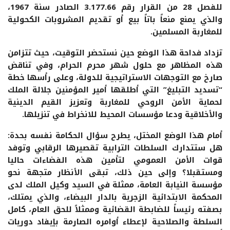
للفصل 28 من القرار رقم 3.177.66 الصادر سنة 1967،
والذي يمنع منعاً باتاً بيع أو تقديم المشروبات الكحولية
للمغاربة المسلمين.
تزداد فداحة هذا الوضع حين نستحضر التوقيت، حيث تتزامن
هذه المظاهر مع حلول شهر محرم الحرام، وفي تناقض
صارخ مع التوجهات الاستراتيجية للدولة، وعلى رأسها خطة
“تسديد التبليغ” التي أطلقها أمير المؤمنين جلالة الملك
لحماية الأمن الروحي للمغاربة وتعزيز القيم الدينية
والأخلاقية ودعا مؤسسات المحيط للانخراط في تنزيلها.
أمام هذا الوضع المختل، يطرح سؤال الحكامة نفسه بحدة:
هل ستتدارك السلطات الترابية تقصيرها الرقابي وتوفد
قوات الأمن العمومي لتأمين هذه الفضاءات حاليا
ومستقبلا؟ وإلى حين ذلك، تبقى الأنظار متجهة نحو
مؤسسة النيابة العامة، ممثلة في السيد وكيل الملك لدى
المحكمة الابتدائية الزجرية بالدار البيضاء، والذي يمتلك،
بصفته رئيساً للضابطة القضائية وممثلاً للحق العام، كامل
السلطة والصلاحية لإعطاء أوامره الصارمة بإيفاد دوريات