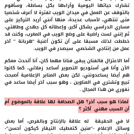
تشارك حياتها اليومية وأراءها بكل بساطة، وسأقوم
بالتوقف عن العمل في ميدان الويب لفترة لا أعرف شخصيا
متى تنتهي، لأسباب عديدة، منها أنني أريد التركيز على
مساري الدراسي بشكل أكبر، وإعطائه كل جهدي وطاقتي،
ثم إنني لست راضية على وضع الويب في المغرب، وكنت قد
خططت لذلك مسبقا على أن تكون أغنية “هربانة ” آخر
عمل من إنتاجي الشخصي سيصدر في الويب.
أما الاعتزال فالفنان يبقى فنانا مهما كان، أنا أتحدث معكم
الآن وأنا في أستوديو التصوير أساعد زملائي، كما كانوا
هم أيضا يساعدونني، لكن بعض المنابر الإعلامية أصبحت
تبيع وتشتري في العناوين ، وهو سبب آخر أيضا ساعد في
نفوري من هذا المجال .
لماذا هو سبب آخر؟ هل الصحافة لها علاقة بالموضوع أم
أن السبب مهني أكثر ؟
لا في الحقيقة له علاقة بالإنتاج وبالفرص، أما بعض
وسائل الإعلام -”منين كتعطيك التيقار كيكون أحسن”-