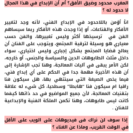
المغرب محدود وضيق الأفق؟ أم أن الإبداع في هذا المجال
لا حدود له ؟
انأ أؤمن باللاحدود في الإبداع الفني، لأنه وجد لتغيير
الأفكار والقناعات، أو إذا وجدت هذه الأفكار ربما سيساهم
الفن في ترسيخها أكثر وليس تغييرها، والفن حسب
معياري هو وسيلة لترقية المجتمع، ويتوجب على الفنان أن
يعالج قضايا المجتمع بشكل إجباري وليس اختياري، سواء
داخل مثلث الطابوهات الدين والسياسة والجنس، أو خارجه،
لكن الأمر يبقى في آليات المعالجة، وهنا تجب الإشارة إلى
أن هذه الأخيرة مهمة جدا في الحكم على أي إبداع فني،
فيما يخص الصيغة التي سينتهي بها، هل سيكون فنا
راقيا ام سيكون فنا “هابطا” وسطحيا، كل شيء له علاقة
بتقنيات المعالجة، لأن جميع المواضيع في حد ذاتها كيفما
كانت ليس طابوهات، وهنا تكمن الملكة الفنية والإبداعية
للفنان .
إذا سوف لن نراك في فيديوهات على الويب على الأقل
في الوقت القريب، وماذا عن الغناء ؟