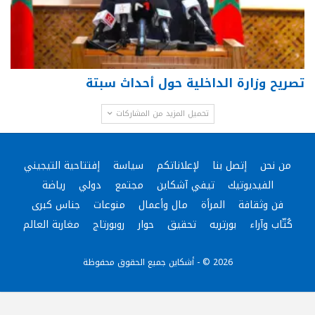
تصريح وزارة الداخلية حول أحداث سبتة
تحميل المزيد من المشاركات
من نحن
إتصل بنا
لإعلاناتكم
سياسة
إفتتاحية التيجيني
الفيديوتيك
تيفي آشكاين
مجتمع
دولي
رياضة
فن وثقافة
المرأة
مال وأعمال
منوعات
جناس كبرى
كُتّاب وآراء
بورتريه
تحقيق
حوار
روبورتاج
مغاربة العالم
2026 © - أشكاين جميع الحقوق محفوظة