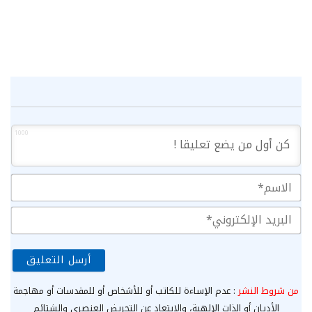
1000
الا
الب
الإ
من شروط النشر
: عدم الإساءة للكاتب أو للأشخاص أو للمقدسات أو مهاجمة
الأديان أو الذات الإلهية، والابتعاد عن التحريض العنصري والشتائم