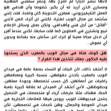
لأنها تنشر أخبارا لم أصرح بها، وتضر سمعتي المهنية
ومساري الذي أريد له أن يكبر، خصوصا وأن هدفي هو
العمل التليفيزيوني، فمغزى التدوينة كان واضحا، قلت إنني
سأبتعد عن مجال الويب لفترة، لكنني لن أترك الفن لأنني
“أقاتل” من أجل فني وأهدافي، ولكن بعض وسائل الإعلام
تبيع وتشتري في العناوين كما قلت سابقا، لكني عندما أقرر
أن ادخل مجالا معينا أو اترك آخر، سأعلن عنه بقناعة وبدون
أي غموض .
هل كونك فتاة في مجال الويب بالمغرب الذي يستحوذ
عليه الذكور، جعلك تتخذين هذا القرار ؟
لا أعتقد ذالك، لأن البنات أو النساء بصفة عامة في ميدان
الويب بالمغرب يأخذن حقوقهن، بنسبة كبيرة ومعظمهن
راضيات عن أعمالهن، كل حسب تخصصها، وجودة عملهن،
وحظوظهن، لأني أعتقد أن الميدان له علاقة كبيرة بلعبة
الحظ، فهناك مثلا عارضات أزياء أو متخصصات في التجميل
ينتجن فيديوهات للويب يروجن فيها للعلامات التجارية في
ميدان الموضة والجمال، وهن ناجحات في تخصصهن، لكن
الفتاة التي تعمل في المجال الفني تبقى دائما متأخرة،