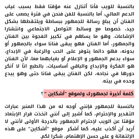
بالنسبة للويب فأنا أتنازل عنه مؤقتا فقط بسبب غياب
الدعم المالي، أما بالنسبة للفن فنحن في فترة يصعب على
الفنان أن يبلغ رسالة للجمهور ببساطة ويلتقطها بشكل
جيد، خصوصا مع وسائط التواصل الاجتماعي وانتشارا
الإشاعات. وهو ما يساهم في تكبير الفجوة بين الفنان
والجمهور، أما الفنان فهو يبقى فنانا سواء بالجمهور أو
بدونه، فهو دائما يتوفر على الحب والرغبة في الإبداع،
سواء بدعم الجمهور و الإعلام آو بغيابهما معا، لأن الفنان
هو الفكرة والإبداع والباقي أساسيات، بالطبع انأ لا أنكر
دورها في نجاحه، لكن الفنان يبقى فنانا حتى وهو يبدع
وحده في بيته.
كلمة أخيرة لجمهورك ولموقع “أشكاين “
؟
بالنسبة للجمهور فإنني أوجه له من هذا المنبر عبارات
التقدير والإحترام، كما أشير إلى أنني اتخذت قرار الإبتعاد
مؤقتا عن الويب لإحترام الجمهور بالدرجة الأولى لأنني لا
أريد أن أكذب عليه، كما أشكر موقع “أشكاين” على هذه
الإلتفاتة و على حسن الإهتمام، شكرا لكم.