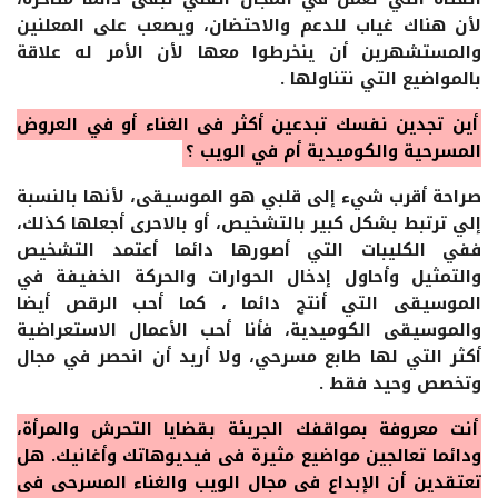
لأن هناك غياب للدعم والاحتضان، ويصعب على المعلنين
والمستشهرين أن ينخرطوا معها لأن الأمر له علاقة
بالمواضيع التي نتناولها .
أين تجدين نفسك تبدعين أكثر في الغناء أو في العروض
المسرحية والكوميدية أم في الويب ؟
صراحة أقرب شيء إلى قلبي هو الموسيقى، لأنها بالنسبة
إلي ترتبط بشكل كبير بالتشخيص، أو بالاحرى أجعلها كذلك،
ففي الكليبات التي أصورها دائما أعتمد التشخيص
والتمثيل وأحاول إدخال الحوارات والحركة الخفيفة في
الموسيقى التي أنتج دائما ، كما أحب الرقص أيضا
والموسيقى الكوميدية، فأنا أحب الأعمال الاستعراضية
أكثر التي لها طابع مسرحي، ولا أريد أن انحصر في مجال
وتخصص وحيد فقط .
أنت معروفة بمواقفك الجريئة بقضايا التحرش والمرأة،
ودائما تعالجين مواضيع مثيرة في فيديوهاتك وأغانيك. هل
تعتقدين أن الإبداع في مجال الويب والغناء المسرحي في