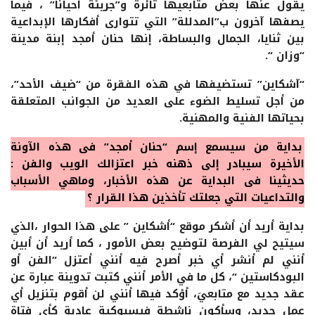
يقول عنها بعض متابعيها ثائرة و”جريئة أحيانا” ، فيما
يصفها آخرون ب”المدللة” التي تتوارى أفكارها الإبداعية
بين ثنايا، الجمال والبساطة، إنها حنان أمجد إبنة مدينة
“وزان “.
“آشكاين” تستضيفها في هذه الفقرة من “ضيف الأحد”،
من أجل تسليط الضوء على العديد من الجوانب المتعلقة
بحياتها الفنية والمهنية.
بداية من سيسمع إسم “حنان أمجد” في هذه الآونة
الأخيرة سيبادر إلى ذهنه خبر اعتزالك الويب والفن :
حديثينا في البداية عن هذه الأخبار، وماهي الأسباب
والتداعيات التي جعلتك تأخذين هذا القرار ؟
بداية أريد أن أشكر موقع “أشكاين ” على هذا الحوار ،الذي
سيتيح لي الفرصة لتوضيح بعض الأمور ، كما أريد أن أبين
أنني لم أنشر أي خبر أصرح فيه أنني أعتزل “الفن أو
البودكاستين “، كل ما في الأمر أنني كتبت تدوينة عبارة عن
عقد جديد مع متابعيَ، أؤكد فيها أنني لن أقوم بتنزيل أي
عمل جديد، وسأكون ناشطة فيسبوكية عادية كأي فتاة