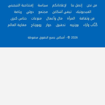
من نحن
إتصل بنا
لإعلاناتكم
سياسة
إفتتاحية التيجيني
الفيديوتيك
تيفي آشكاين
مجتمع
دولي
رياضة
فن وثقافة
المرأة
مال وأعمال
منوعات
جناس كبرى
كُتّاب وآراء
بورتريه
تحقيق
حوار
روبورتاج
مغاربة العالم
2026 © - أشكاين جميع الحقوق محفوظة