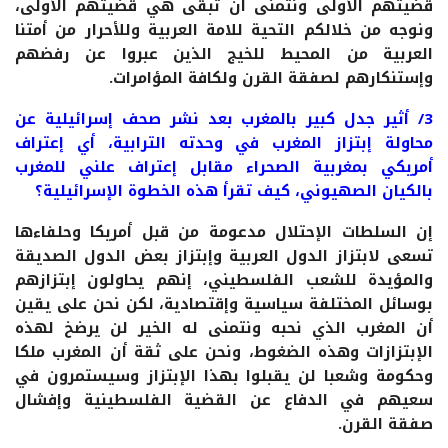
قضيتهم الأولى ونتمنى أن تبقى هي قضيتهم الأولى،
ونوجه من خلالكم التحية للامة العربية وللأحرار من أمتنا
العربية من المحيط للخيج الذين عبروا عن رفضهم
وإستنكارهم لصفقة القرن ولكافة المؤامرات.
3/ أثير جدل كبير بالمغرب بعد نشر صحف إسرائيلية عن
محاولة إبتزاز المغرب في وحدته الترابية، أي إعتراف
أمريكي بمغربية الصحراء مقابل إعتراف علني للمغرب
بالكيان الصهيوني، كيف تقرأ هذه الخطوة الإسرائيلية؟
إن السلطات الإحتلال مدعومة من قبل أمريكا وحلفاءها
تسعى لابتزاز الدول العربية وإبتزاز بعض الدول الصديقة
والمؤيدة للشعب الفلسطيني، إنهم يحاولون إبتزازهم
بوسائل المختلفة سياسية وإقتصادية، لكن نحن على يقين
أن المغرب الذي نحبه ونتمنى له الخير لن يرضخ لهذه
الإبتزازات وهذه الضغوط، ونحن على ثقة أن المغرب ملكا
وحكومة وشعبا لن يقبلوا بهذا الإبتزاز وسيستمرون في
سعيهم في الدفاع عن القضية الفلسطينية وإفشال
صفقة القرن.