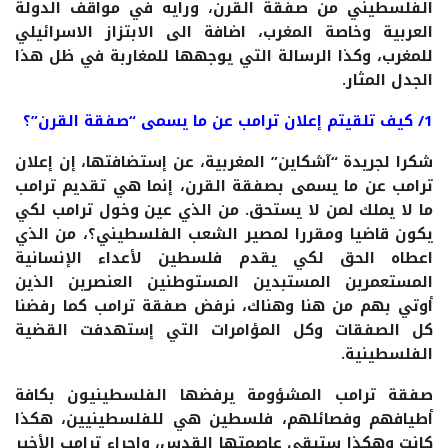
الفلسطيني من صفقة القرن، ورايه في مواقف الدولة
العربية وخاصة المغرب، اضافة الى الابتزاز الاسرائيلي
للمغرب، وكذا الرسالة التي يوجهها للمغاربة في ظل هذا
الجدل المثار.
1/ كيف تلقيتم إعلان ترامب عن ما يسمى “صفقة القرن”؟
شكرا لجريدة “آشكاين” المغربية، عن إستضافتها، إن إعلان
ترامب عن ما يسمى بصفقة القرن، إنما هي تقديم ترامب
ما لا يملك لمن لا يستحق. من الذي عين وخول ترامب لكي
يكون قاضيا ومقررا لمصير الشعب الفلسطيني؟، من الذي
اعطاه الحق لكي يقدم فلسطين لأعداء الإنسانية
المستعمرين المستبدين المستوطنين العنصرين الذين
أوتي بهم من هنا وهناك، نرفض صفقة ترامب كما رفضنا
كل الصفقات وكل المؤامرات التي إستهدفت القضية
الفلسطينية.
صفقة ترامب المشؤومة يرفضها الفلسطينيون بكافة
أطيافهم وفصائلهم، فلسطين هي للفلسطينيين، هكذا
كانت وهكذا ستبقى عاصمتها القدس، وإجراء ترامب الأخير