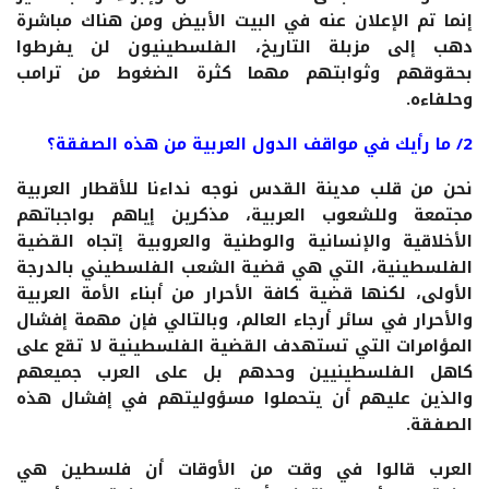
إنما تم الإعلان عنه في البيت الأبيض ومن هناك مباشرة
دهب إلى مزبلة التاريخ، الفلسطينيون لن يفرطوا
بحقوقهم وثوابتهم مهما كثرة الضغوط من ترامب
وحلفاءه.
2/ ما رأيك في مواقف الدول العربية من هذه الصفقة؟
نحن من قلب مدينة القدس نوجه نداءنا للأقطار العربية
مجتمعة وللشعوب العربية، مذكرين إياهم بواجباتهم
الأخلاقية والإنسانية والوطنية والعروبية إتجاه القضية
الفلسطينية، التي هي قضية الشعب الفلسطيني بالدرجة
الأولى، لكنها قضية كافة الأحرار من أبناء الأمة العربية
والأحرار في سائر أرجاء العالم، وبالتالي فإن مهمة إفشال
المؤامرات التي تستهدف القضية الفلسطينية لا تقع على
كاهل الفلسطينيين وحدهم بل على العرب جميعهم
والذين عليهم أن يتحملوا مسؤوليتهم في إفشال هذه
الصفقة.
العرب قالوا في وقت من الأوقات أن فلسطين هي