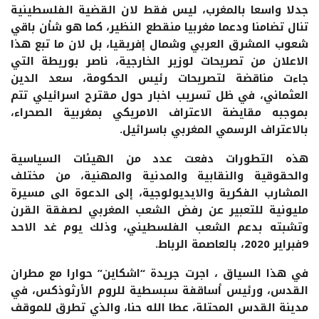
جدلا واسعا بالمغرب، ليس فقط لان القضية الفلسطينية
تنال تضامنا ودعما مغربيا منقطع النظير، كما هو شأن باقي
شعوب المشرق العربي وشمال إفريقيا، بل لان ما تبع هذا
الاعلان من تصريحات لوزير الخارجية، ناصر بوريطة التي
جاءت مناقضة لتصريحات رئيس الحكومة، سعد الدين
العثماني، في ظل تسريب اخبار حول مقترح اسرائيلي تتم
بموجبه مقايضة الاعتراف الامريكي بمغربية الصحراء،
بالاعتراف الرسمي المغربي باسرائيل.
هذه التطورات دفعت عدد من الهيئات السياسية
والحقوقية والنقابية والمدنية والمهنية، من مختلف
المشارب الفكرية والايديولوجية، إلى الدعوة الى مسيرة
مليونية للتعبير عن رفض الشعب المغربي لصفقة القرن
وتشبته بدعم الشعب الفلسطيني، وذلك يوم غد الاحد
9فبراير 2020، بالعاصمة الرباط.
في هذا السياق ، اجرت جريدة “اشكاين” حوارا مع مطران
القدس، ورئيس أساقفة سبسطية للروم الأرثوذكس، في
مدينة القدس المحتلة، عطا الله حنا، والذي تطرق للموقف