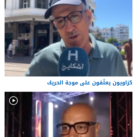
كزاويون يعلّقون على موجة الحريك