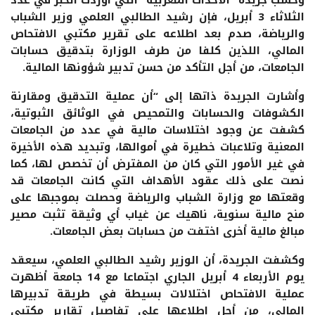
وحسب جريدة “الاحداث المغربية” التي أوردت الخبر في عدد
الثلاثاء 3 أبريل، فإن رشيد الطالبي العلمي وزير الشباب
والرياضة، صدم بعد اطلاعه على تقرير مكتبي الافتحاص
المالي، اللذين كلفا من طرف الوزارة بتدقيق حسابات
الجامعات، من أجل التأكد من حسن تدبير شؤونها المالية.
وأشارت الجريدة ذاتها إلى “أن عملية التدقيق ومقارنة
الكشوفات والحسابات والتمحيص في الوثائق الثبوتية،
كشفت عن وجود اختلاسات مالية في عدد من الجامعات
المعنية وتلاعبات خطيرة في أموالها، وتبديد هذه الأخيرة
في غير الأمور التي كان من المفترض أن تخصص لها، كما
نصت على ذلك عقود الأهداف التي كانت الجامعات قد
وقعتها مع وزارة الشباب والرياضة وحصلت بموجبها على
منح مالية سنوية، ناهيك عن غياب أي وثيقة تثبت مصير
مبالغ مالية أخرى اختفت من حسابات بعض الجامعات.
وكشفت الجريدة، أن الوزير رشيد الطالبي العلمي، سيعقد
يوم الأربعاء 4 أبريل الجاري اجتماعا مع 14 جامعة أظهرت
عملية الافتحاص اختلالات بسيطة في طريقة تدبيرها
المالي، من أجل إطلاعها على تفاصيل تقارير مكتبي