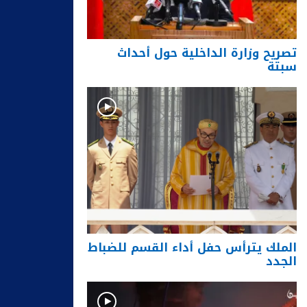
تصريح وزارة الداخلية حول أحداث
سبتة
الملك يترأس حفل أداء القسم للضباط
الجدد