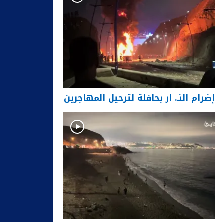
إضرام النـ. ار بحافلة لترحيل المهاجرين