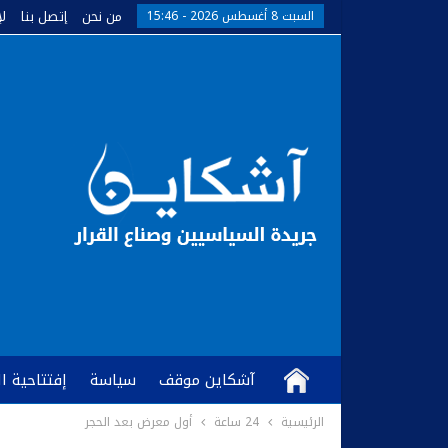
من نحن
إتصل بنا
ل
السبت 8 أغسطس 2026 - 15:46
آشكاين موقف
سياسة
إفتتاحية ا
الرئيسية
24 ساعة
أول معرض بعد الحجر
كُتّاب وآراء
آشكاين TV