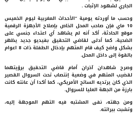
الجاري لشهود الإثبات .
وحسب ما أوردته يومية “الأحداث المغربية ليوم الخميس
10 ماي فإن صاحب المحل الخاص بإصلاح الأجهزة الرقمية
موقع الحادثة، أكد أنه لم يشاهد أي اعتداء جنسي على
الضحية، كما أدلى لقاضي التحقيق بفيديو جديد يظهر
بشكل واضح كيف قام المتهم بإدخال الطفلة ذات 8 اعوام
بالقوة إلى داخل المحل.
وصرح شاهدان آخران أمام قاضي التحقيق برؤيتهما
لقضيب المتهم في وضعية إنتصاب تحت السروال القصير
الذي كان يرتديه السائح الأمريكي، كما أكدا أن عانته كانت
بارزة من الجهة العليا للسروال.
ومن جهته، نفى المشتبه فيه التهم الموجهة إليه،
وتشبت ببرائته.