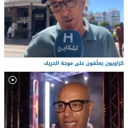
كزاويون يعلّقون على موجة الحريك