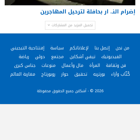
إضرام النـ. ار بحافلة لترحيل المهاجرين
تحميل المزيد من المشاركات
من نحن
إتصل بنا
لإعلاناتكم
سياسة
إفتتاحية التيجيني
الفيديوتيك
تيفي آشكاين
مجتمع
دولي
رياضة
فن وثقافة
المرأة
مال وأعمال
منوعات
جناس كبرى
كُتّاب وآراء
بورتريه
تحقيق
حوار
روبورتاج
مغاربة العالم
2026 © - أشكاين جميع الحقوق محفوظة