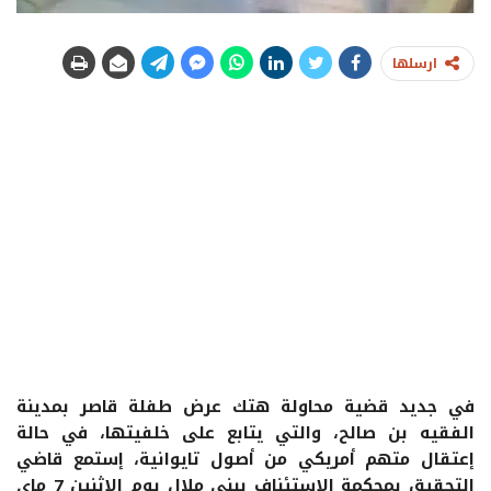
ارسلها
في جديد قضية محاولة هتك عرض طفلة قاصر بمدينة
الفقيه بن صالح، والتي يتابع على خلفيتها، في حالة
إعتقال متهم أمريكي من أصول تايوانية، إستمع قاضي
التحقيق بمحكمة الإستئناف ببني ملال يوم الإثنين 7 ماي