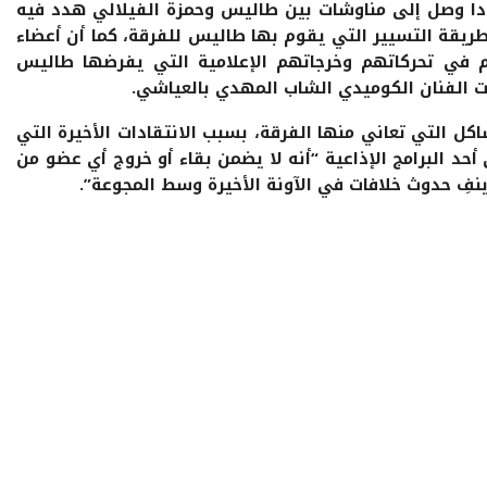
حادا وصل إلى مناوشات بين طاليس وحمزة الفيلالي هدد فيه
 طريقة التسيير التي يقوم بها طاليس للفرقة، كما أن أعضاء
م في تحركاتهم وخرجاتهم الإعلامية التي يفرضها طاليس
ت الفنان الكوميدي الشاب المهدي بالعياشي.
ل التي تعاني منها الفرقة، بسبب الانتقادات الأخيرة التي
 البرامج الإذاعية “أنه لا يضمن بقاء أو خروج أي عضو من
 ينفِ حدوث خلافات في الآونة الأخيرة وسط المجوعة”.