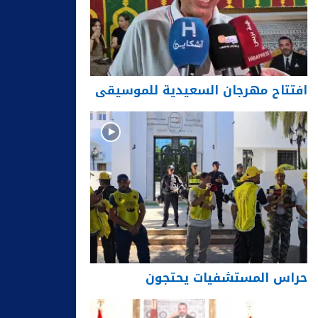
افتتاح مهرجان السعيدية للموسيقى
حراس المستشفيات يحتجون