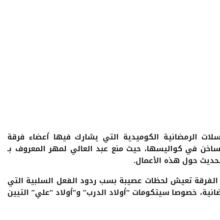
سلات الرمضانية الكوميدية التي يشارك فيها أعضاء فرقة
اخن في كواليسها، حيث منع عبد العالي لمهر المعروف بـ
حديث حول هذه الأعمال.
الفرقة تعيش لحظات عصيبة بسب ردود الفعل السلبية التي
انية، خصوصا سيتكومات “أولاد الدرب” و”أولاد “علي” التيين