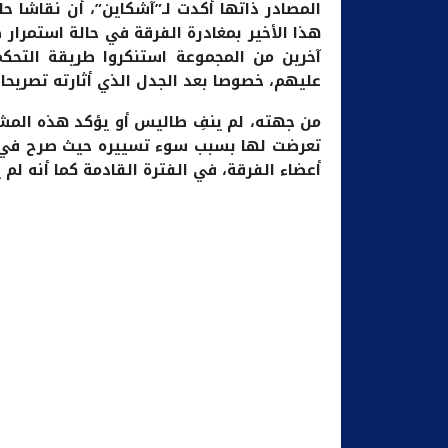
المصادر ذاتها أكدت لـ”آشكاين”، أن نقاشا 
هذا الأخير بمغادرة الفرقة في حالة استمرار
آخرين من المجموعة استنكروا طريقة التحك
عليهم، خصوصا بعد الجدل الذي أثارته تصريحا
من جهته، لم ينفِ طاليس أو يؤكد هذه المشاك
تعرضت لها بسبب سوء تسييره حيث صرح في أحد
أعضاء الفرقة، في الفترة القادمة كما أنه لم