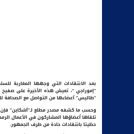
بعد الانتقادات التي وجهها المغاربة للسل
“إموراجي “، تعيش هذه الأخيرة على صفيح س
“طاليس” أعضاءها من التواصل مع الصحافة لل
وحسب ما كشفه مصدر مطلع لـ”آشكاين” فإن 
تلقاها أعضاؤها المشاركون في الأعمال الرمض
حظيتا بانتقادات حادة من طرف الجمهور.