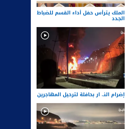
الملك يترأس حفل أداء القسم للضباط
الجدد
إضرام النـ. ار بحافلة لترحيل المهاجرين