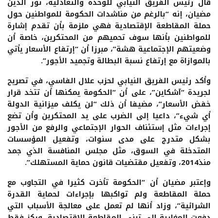
قال رئيس الفريق النيابي للوحدة والتعادلية، نور الدين
مضيان، إنه “بالرغم من مناشدات الحكومة للمواطنين حول
حملة المقاطعة الإقتصادية فهي ملزمة بأن تقدم إشارة
للمواطنين بأنها سوف تحميهم من المحتكرين، خاصة أن
وضعيتهم الإجتماعية هشة”، مبرزا أن “إرتفاع الأسعار يأتي
بالموازاة مع إرتفاع نسبة البطالة وتجميد الأجور”.
وأكد رئيس الفريق النيابي لحزب علال الفاسي، في تصريح
لجريدة “آشكاين”، على أن “الحكومة يمكنها أن تتخد قرار
خفض الأسعار”، مضيفا أن ذلك “لن يكلف ميزانية الدولة
أي شيء”، داعيا إلى الضرب على يد المحتكرين وأن تضع
إجراءات مثل إستئناف الحوار الإجتماعي والرفع من الأجور
بشكل متدرج على مدى سنوات، وتفعيل المؤسسات
المتدخلة في السوق، مثل مجلس المنافسة الذي جمد
منذ2014، وتفعيل مقتضيات قانون حماية المستهلك”.
وإعتبر مضيان أن “الحكومة تأخرت كثيرا في التجاوب مع
حملة المقاطعة ولم تواكبها بإجراءات لحماية القدرة
الشرائية”، وزاد أنها لم تعمل على معالجة الأسباب التي
دفعت المغاربة إلى تبني المقاطعة الإقتصادية، وركز فقط