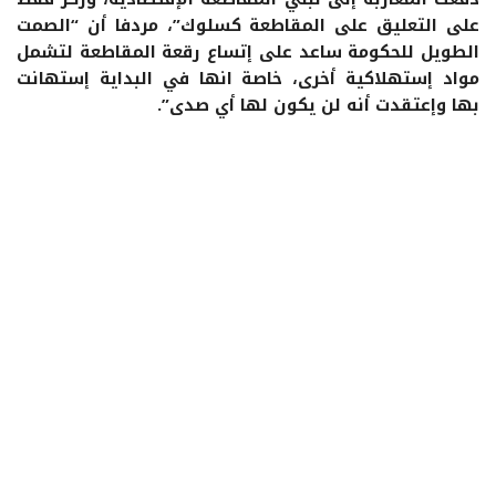
على التعليق على المقاطعة كسلوك”، مردفا أن “الصمت
الطويل للحكومة ساعد على إتساع رقعة المقاطعة لتشمل
مواد إستهلاكية أخرى، خاصة انها في البداية إستهانت
بها وإعتقدت أنه لن يكون لها أي صدى”.