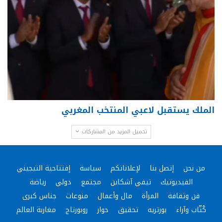
الملك يستقبل لاعبي المنتخب المغربي
تحميل المزيد من المشاركات
من نحن
إتصل بنا
لإعلاناتكم
سياسة
إفتتاحية التيجيني
الفيديوتيك
تيفي آشكاين
مجتمع
دولي
رياضة
فن وثقافة
المرأة
مال وأعمال
منوعات
جناس كبرى
كُتّاب وآراء
بورتريه
تحقيق
حوار
روبورتاج
مغاربة العالم