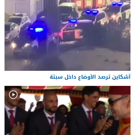
آشكاين ترصد الأوضاع داخل سبتة