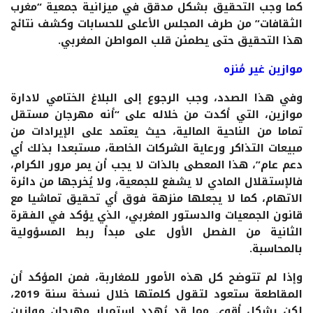
كما وجب التحقيق بشكل مدقق في ميزانية جمعية “مغرب
الثقافات” من طرف المجلس الأعلى للحسابات وكشف نتائج
هذا التحقيق حتى يطمئن قلب المواطن المغربي.
موازين غير مُنزه
وفي هذا الصدد، وجب الرجوع إلى البلاغ الختامي لادارة
موازين، التي أكدت من خلاله على “أنه مهرجان مستقل
تماما من الناحية المالية، حيث يعتمد على الإيرادات من
مبيعات التذاكر ورعاية الشركات الخاصة، مستبعدا بذلك أي
دعم عام”، هذا المعطى بالذات لا يجب أن يمر مرور الكرام،
فالإستقلال المادي لا يشفع للجمعية، ولا يُخرجها من دائرة
الاتهام، كما لا يجعلها منزهة فوق أي تحقيق تماشيا مع
قانون الجمعيات والدستور المغربي، الذي يؤكد في الفقرة
الثانية من الفصل الأول على مبدأ ربط المسؤولية
بالمحاسبة.
وإذا لم تتوضح كل هذه الأمور للمغاربة، فمن المؤكد أن
المقاطعة ستعود لتقول كلمتها خلال نسخة سنة 2019،
لكن بشكل أقوى مما قد يُهدد استمرار مهرجان موازين