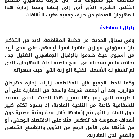
مقاطعة غير مسبوقة أدت إلى عزوف جماهيري منقطع
النظير، الشيء الذي أدى إلى إحباط وسط إدارة هذا
المهرجان المنظم من طرف جمعية مغرب الثقافات.
زلزال المقاطعة
وفي سياق الحديث عن قضية المقاطعة، لابد من التذكير
بأن مسؤولي موازين عاشوا أسوأ أيامهم، على مدى أزيد
من أسبوع، حيث صُدموا بالإقبال الجماهيري الضئيل جدا،
بخلاف ما تم تسجيله في نسخ ماضية لذات المهرجان، الذي
لم تشفع له الأسماء الفنية الوازنة التي أحيت سهراته.
وكما لاحظ الجميع فإن المقاطعة، زلزلت إدارة مهرجان
موازين، بعد أن أجمعت شريحة واسعة من المغاربة على أن
الطريقة التي يتم بها تسيير هذا الحدث الفني تفتقد
للشفافية خاصة من الناحية المادية، إذ يسود تكتم كبير
حول الملايير التي يتم إنفاقها خلال مدة زمنية قصيرة دون
أهداف ملموسة قد تنعكس مثلا على الاقتصاد الوطني، أو
من شأنها على الأقل الرفع من الذوق والإشعاع الثقافي
والفني لدى المغاربة.