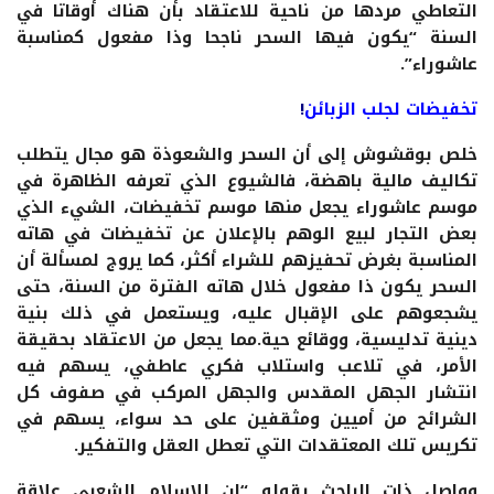
التعاطي مردها من ناحية للاعتقاد بأن هناك أوقاتا في
السنة “يكون فيها السحر ناجحا وذا مفعول كمناسبة
عاشوراء”.
تخفيضات لجلب الزبائن
!
خلص بوقشوش إلى أن السحر والشعوذة هو مجال يتطلب
تكاليف مالية باهضة، فالشيوع الذي تعرفه الظاهرة في
موسم عاشوراء يجعل منها موسم تخفيضات، الشيء الذي
بعض التجار لبيع الوهم بالإعلان عن تخفيضات في هاته
المناسبة بغرض تحفيزهم للشراء أكثر، كما يروج لمسألة أن
السحر يكون ذا مفعول خلال هاته الفترة من السنة، حتى
يشجعوهم على الإقبال عليه، ويستعمل في ذلك بنية
دينية تدليسية، ووقائع حية.مما يجعل من الاعتقاد بحقيقة
الأمر، في تلاعب واستلاب فكري عاطفي، يسهم فيه
انتشار الجهل المقدس والجهل المركب في صفوف كل
الشرائح من أميين ومثقفين على حد سواء، يسهم في
تكريس تلك المعتقدات التي تعطل العقل والتفكير.
وواصل ذات الباحث بقوله “إن للإسلام الشعبي علاقة