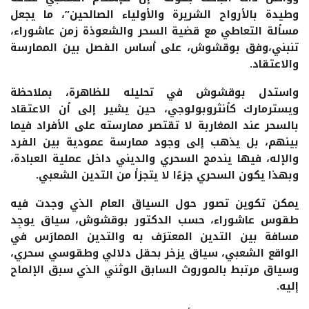
وطيدة بالأرواح الشريرة والأولياء الصالحين”، ما يجعل
مسألة التعاطي مع قضية السحر والشعوذة زمن عاشوراء،
تنبني،وفق بوقشوش، على أساس الفصل بين الممارسة
والاعتقاد.
واستدل بوقشوش في تحليله للظاهرة، بملاحظة
ويسترمارك كأنثروبولوجي، حين يشير إلى أن الاعتقاد
بالسحر عند المغاربة لا تقتصر ممارسته على الأفراد فيما
بينهم، بل يذهب إلى وجود ممارسة عمودية بين الفرد
والإله، فيها يندمج السحري والديني داخل عملية العبادة،
وبهذا يكون السحري جزءًا لا يتجزأ من التدين الشعبي.
يمكن تكوين تصور حول السياق العام الذي وجدت فيه
طقوس عاشوراء، حسب الدكتور بوقشوش، سياق يوجِد
مسافة بين التدين المعترَف به والتدين الممارَس في
الواقع الشعبي، سياق يزخر بحقل دلالي وطقوسي سحري،
وسياق مرتبط بالموروث السابق الوثني الذي سبق الإلماح
إليه.