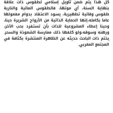
كل هذا يتم ضمن تأويل إسلامي لطقوس ذات علاقة
بنهاية السنة، أي موتها، فالطقوس المائية والنارية
طقوس وقائية تطهيرية، يسود الاعتقاد بدوام مفعولها
عاما بكامله،إنها الحماية الذاتية من الأرواح الشريرة حينا،
وحينا إعطاء المشروعية للذات بأن تستفرد بحب الآخر،
ورهنه وسوقه،ولو كلفها ذلك ممارسة الشعوذة والسحر.
يختم ذات الباحث حديثه عن الظاهرة المنتشرة بكثافة في
المجتمع المغربي.