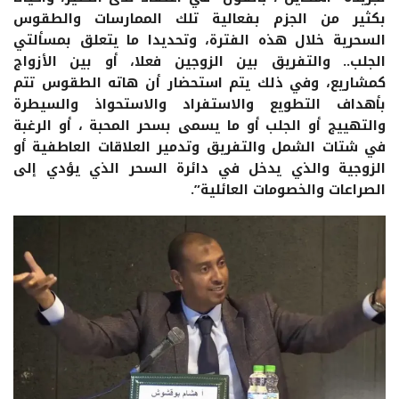
بكثير من الجزم بفعالية تلك الممارسات والطقوس
السحرية خلال هذه الفترة، وتحديدا ما يتعلق بمسألتي
الجلب.. والتفريق بين الزوجين فعلا، أو بين الأزواج
كمشاريع، وفي ذلك يتم استحضار أن هاته الطقوس تتم
بأهداف التطويع والاستفراد والاستحواذ والسيطرة
والتهييج أو الجلب أو ما يسمى بسحر المحبة ، أو الرغبة
في شتات الشمل والتفريق وتدمير العلاقات العاطفية أو
الزوجية والذي يدخل في دائرة السحر الذي يؤدي إلى
الصراعات والخصومات العائلية”.