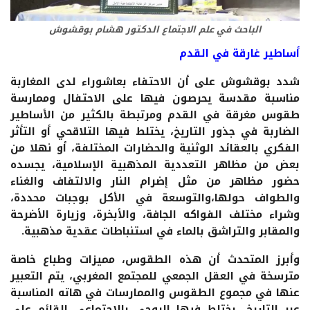
الباحث في علم الاجتماع الدكتور هشام بوقشوش
أساطير غارقة في القدم
شدد بوقشوش على أن الاحتفاء بعاشوراء لدى المغاربة
مناسبة مقدسة يحرصون فيها على الاحتفال وممارسة
طقوس مغرقة في القدم ومرتبطة بالكثير من الأساطير
الضاربة في جذور التاريخ، يختلط فيها التلاقحي أو التأثر
الفكري بالعقائد الوثنية والحضارات المختلفة، أو نهلا من
بعض من مظاهر التعددية المذهبية الإسلامية، يجسده
حضور مظاهر من مثل إضرام النار والالتفاف والغناء
والطواف حولها،والتوسعة في الأكل بوجبات محددة،
وشراء مختلف الفواكه الجافة، والأبخرة، وزيارة الأضرحة
والمقابر والتراشق بالماء في استنباطات عقدية مذهبية.
وأبرز المتحدث أن هذه الطقوس، مميزات وطباع خاصة
مترسخة في العقل الجمعي للمجتمع المغربي، يتم التعبير
عنها في مجموع الطقوس والممارسات في هاته المناسبة
عبر التاريخ، يختلط فيها الروحي بالاجتماعي القائم على