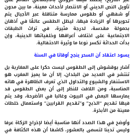
تأويل النص الديني أو الانتصار لأحداث معينة، ما بين مدون
أو شفهي أو طقوس ممارسة متناقلة عبر الأجيال يتم
تحويرها أو الزيادة فيها، ليظل الطقس عالقًا في أذهان
بحمولة مقدسة، لدرجة مثيرة، في تراث الطبقات
الاجتماعية على اختلاف أعراقها وخلفياتها الدينية، وإن
بدأت الحداثة تكسر نوعا ما وثيرة الاحتفالية.
يسود اعتقاد أن السحر ينجح أوقاتا في السنة
أشار بوقشوش إلى الطقوس ليست حكرا على المغاربة بل
تنتشر في العديد من البلدان، إلا أن ما يميز المغرب هو
الاستنفار والشيوع والتداول الذي تعرف الظاهرة في هاته
المناسبة، ومن اللافت للنظر إلى أن بعض الطقوس قد
يمارسها البعض في البيوت وغالبا في الأضرحة، وقد يتم
فيها تقديم “الذبح” و”تقديم القرابين” واستعمال خلطات
معينة من الأبخرة.
وأوضح في هذا الصدد أنها مناسبة أيضا لإخراج الزكاة عرفا
وليس تدينا لتسمى بالعشور، كاشفا أن هذه الكثافة في