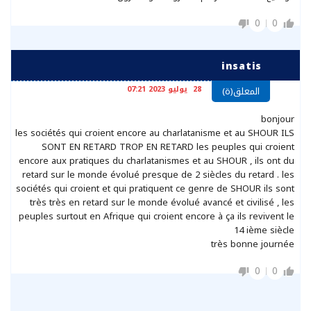
0
0
insatis
28 يوليو 2023 07:21
المعلق(ة)
bonjour
les sociétés qui croient encore au charlatanisme et au SHOUR ILS
SONT EN RETARD TROP EN RETARD les peuples qui croient
encore aux pratiques du charlatanismes et au SHOUR , ils ont du
retard sur le monde évolué presque de 2 siècles du retard . les
sociétés qui croient et qui pratiquent ce genre de SHOUR ils sont
très très en retard sur le monde évolué avancé et civilisé , les
peuples surtout en Afrique qui croient encore à ça ils revivent le
14 ième siècle
très bonne journée
0
0