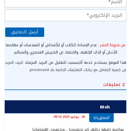
الب
الإ
من شروط النشر
: عدم الإساءة للكاتب أو للأشخاص أو للمقدسات أو مهاجمة
الأديان أو الذات الإلهية، والابتعاد عن التحريض العنصري والشتائم
هذا الموقع يستخدم خدمة أكيسميت للتقليل من البريد المزعجة.
اعرف المزيد
عن كيفية التعامل مع بيانات التعليقات الخاصة بك processed
.
2
تعليقات
Moh
28 يوليو 2023 09:16
المعلق(ة)
مواضيع تافهة تظهر كم تحتقروننا …وتحتقرون اهتماماتنا