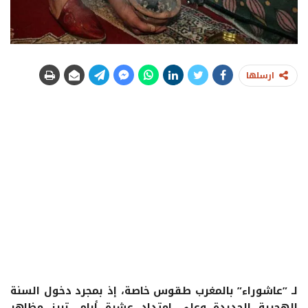
ارسلها
لـ ”عاشوراء” بالمغرب طقوس خاصة، إذ بمجرد دخول السنة
الهجرية الجديدة وعلى امتداد عشرة أيام، تبرز مظاهر