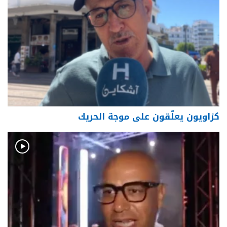
كزاويون يعلّقون على موجة الحريك