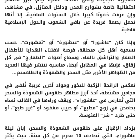
احتفالية خاصة بشوارع المدن وداخل المنازل، في مشاهد،
وإن عرفت خفوتا كبيرا خلال السنوات الماضية، إلا أنها
تحمل بصمة فريدة عن باقي الشعوب والدول الإسلامية
قاطبة.
وإذا كان ”عاشورا” أو ”عيشورة” أو ”تعشورت”، حسب
تسمية أهل كل منطقة، فرصة لاقتناء الهدايا للأطفال
الصغار والتراشق بالماء، وسماع أصوات ”الطعارج” في كل
زقاق، فإنها في المقابل أيضا، مناسبة تنتشر فيها العديد
من الظواهر الأخرى مثل السحر والشعوذة والطلاسيم…
تعكس الرائحة الزكية للبخور ومواد أخرى غريبة تُلقى في
مجامير مشتعلة، أحد أبرز مظاهر طقوس الشعوذة والسحر
التي تُمارس في ”عاشوراء”، ويقف وراءها في الغالب نساء
يطمحن في زوج ”مطيع”، أو حبيب مفقود أو ”غير طيع”، أو
حتى طرد ” شر” العنوسة.
يزداد الإقبال على طقوس الشعوذة والسحر، إبان ليلة
عاشوراء، التي تصادف 10 محرم من كل سنة، حيث يكثر