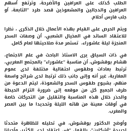
الطلب كذلك على العرافين والأضرحة، وترتفع أسهم
العرافين والدجالين والمشعوذين قصد طرد ”التابعة، أو
جلب فارس أحلام.
ويتم الحرص على القيام بهذه الأعمال خلال الذكرى ، نظرا
للاعتقاد السائد في المخيال الشعبي، أن وصفات السحر
المنجزة ليلة عاشوراء، تستمر مدة صلاحيتها لعام كامل.
في ذات السياق يرى الاستاذ الباحث في علم الاجتماع،
هشام بوقشوش، أن مناسبة “عاشوراء” بالمجتمع المغربي،
ترتبط بعادات وطقوس احتفالية مختلفة لدى عموم
المغاربة، غير أنه وإلى جانب ذلك ترتبط لدى شرائح واسعة
منهم، بشيوع طقوس السحر والشعوذة، ليتم الدعوة من
طرف الجميع كل من موقعه إلى ضرورة التزام الحيطة
والحذر خلال هذه المناسبة والتقليل من التحركات خاصة
في أوقات معينة من هاته الليلة وتحديدا ما بين العصر
والمغرب.
وأوضح الدكتور بوقشوش، في تحليله للظاهرة متحدثا
لجريدة “آشكاين”، بالقول “في اعتقاد لدى الكثير، وأحيانا