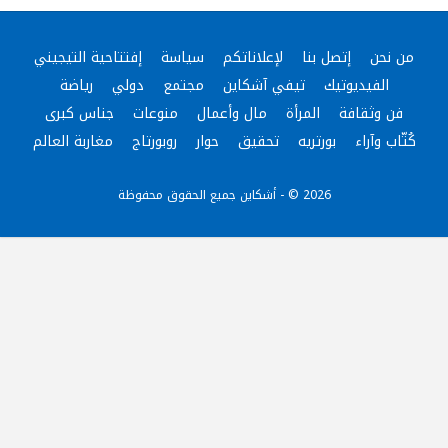
من نحن
إتصل بنا
لإعلاناتكم
سياسة
إفتتاحية التيجيني
الفيديوتيك
تيفي آشكاين
مجتمع
دولي
رياضة
فن وثقافة
المرأة
مال وأعمال
منوعات
جناس كبرى
كُتّاب وآراء
بورتريه
تحقيق
حوار
روبورتاج
مغاربة العالم
2026 © - أشكاين جميع الحقوق محفوظة