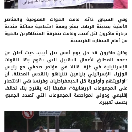
وفي السياق ذاته، قامت القوات العمومية والعناصر
الأمنية بمدينة الرباط، بمنع وقفة احتجاجية مماثلة منددة
بزيارة ماكرون لتل أبيب، وقامت بتفرقة المتظاهرين بالقوة
من أمام السفارة الفرنسية.
وكان ماكرون قد حل يوم أمس بتل أبيب، حيث أعلن عن
دعمه المطلق لأعمال التقتيل التي تقوم بها القوات
الإسرائيلية في غزة. قائلا في مؤتمر صحفي مع رئيس
الوزراء الإسرائيلي بنيامين نتنياهو بالقدس المحتلة، أن
“أولويتهم وأولوية كل الديمقراطيات وفرنسا هي الانتصار
على المجموعات الإرهابية”، مضيفا إنه يقترح بناء تحالف
إقليمي ودولي لمواجهة المجموعات التي تهدد الجميع،
بحسب تعبيره.