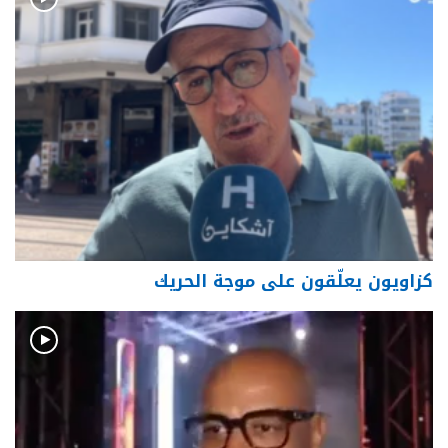
كزاويون يعلّقون على موجة الحريك