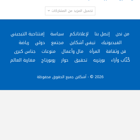
تحميل المزيد من المشاركات
من نحن
إتصل بنا
لإعلاناتكم
سياسة
إفتتاحية التيجيني
الفيديوتيك
تيفي آشكاين
مجتمع
دولي
رياضة
فن وثقافة
المرأة
مال وأعمال
منوعات
جناس كبرى
كُتّاب وآراء
بورتريه
تحقيق
حوار
روبورتاج
مغاربة العالم
2026 © - أشكاين جميع الحقوق محفوظة