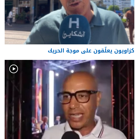
كزاويون يعلّقون على موجة الحريك