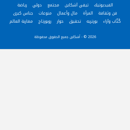
الفيديوتيك
تيفي آشكاين
مجتمع
دولي
رياضة
فن وثقافة
المرأة
مال وأعمال
منوعات
جناس كبرى
كُتّاب وآراء
بورتريه
تحقيق
حوار
روبورتاج
مغاربة العالم
2026 © - أشكاين جميع الحقوق محفوظة