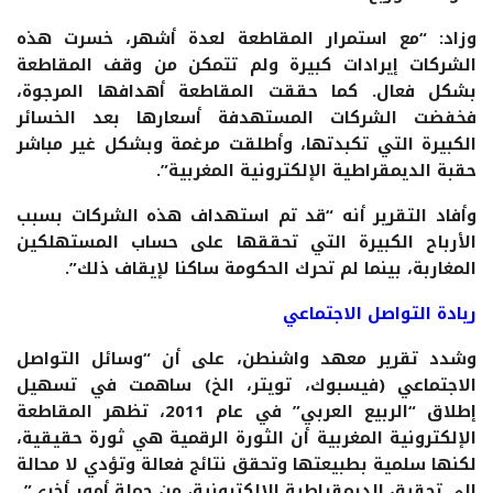
وزاد: “مع استمرار المقاطعة لعدة أشهر، خسرت هذه
الشركات إيرادات كبيرة ولم تتمكن من وقف المقاطعة
بشكل فعال. كما حققت المقاطعة أهدافها المرجوة،
فخفضت الشركات المستهدفة أسعارها بعد الخسائر
الكبيرة التي تكبدتها، وأطلقت مرغمة وبشكل غير مباشر
حقبة الديمقراطية الإلكترونية المغربية”.
وأفاد التقرير أنه “قد تم استهداف هذه الشركات بسبب
الأرباح الكبيرة التي تحققها على حساب المستهلكين
المغاربة، بينما لم تحرك الحكومة ساكنا لإيقاف ذلك”.
ريادة التواصل الاجتماعي
وشدد تقرير معهد واشنطن، على أن “وسائل التواصل
الاجتماعي (فيسبوك، تويتر، الخ) ساهمت في تسهيل
إطلاق “الربيع العربي” في عام 2011، تظهر المقاطعة
الإلكترونية المغربية أن الثورة الرقمية هي ثورة حقيقية،
لكنها سلمية بطبيعتها وتحقق نتائج فعالة وتؤدي لا محالة
إلى تحقيق الديمقراطية الإلكترونية، من جملة أمور أخرى”.