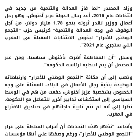
وزاد المصدر “لما فاز العدالة والتنمية من جديد في
انتخابات عام 2016، أعد رجال الدولة عزيز أخنوش، وهو رجل
أعمال ووزير تقدر ثروته بنحو 1.78 مليار دولار، من أجل
الوقوف في وجه العدالة والتنمية” كرئيس حزب “التجمع
الوطني للأحرار” ليخوض الانتخابات المقبلة في المغرب
التي ستجري عام 2021″.
وسجل “أن المقاطعة أضرت بأخنوش سياسيا، ومن غير
المحتمل أن يتم انتخابه لرئاسة الحكومة”.
وذهب إلى أن مكانة “التجمع الوطني للأحرار” وارتباطاته
الوطيدة بنخبة رجال الأعمال في البلاد، الممثلة على وجه
الخصوص بشخصية عزيز أخنوش، دفعت من هم في الوسط
السياسي إلى استكشاف تدابير أخرى للتفاعل مع الحكومة،
نظرا إلى أنه لم تتم تلبية حاجاتهم في صناديق الاقتراع
في المغرب.
وأضاف: “تظهر هذه التحديات أن أحزاب السلطة على غرار
“التجمع الوطني للأحرار”، ورغم وصفها على أنها مؤسسات