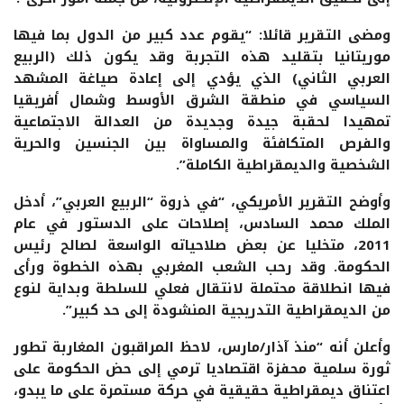
ومضى التقرير قائلا: “يقوم عدد كبير من الدول بما فيها
موريتانيا بتقليد هذه التجربة وقد يكون ذلك (الربيع
العربي الثاني) الذي يؤدي إلى إعادة صياغة المشهد
السياسي في منطقة الشرق الأوسط وشمال أفريقيا
تمهيدا لحقبة جيدة وجديدة من العدالة الاجتماعية
والفرص المتكافئة والمساواة بين الجنسين والحرية
الشخصية والديمقراطية الكاملة”.
وأوضح التقرير الأمريكي، “في ذروة “الربيع العربي”، أدخل
الملك محمد السادس، إصلاحات على الدستور في عام
2011، متخليا عن بعض صلاحياته الواسعة لصالح رئيس
الحكومة. وقد رحب الشعب المغربي بهذه الخطوة ورأى
فيها انطلاقة محتملة لانتقال فعلي للسلطة وبداية لنوع
من الديمقراطية التدريجية المنشودة إلى حد كبير”.
وأعلن أنه “منذ آذار/مارس، لاحظ المراقبون المغاربة تطور
ثورة سلمية محفزة اقتصاديا ترمي إلى حض الحكومة على
اعتناق ديمقراطية حقيقية في حركة مستمرة على ما يبدو،