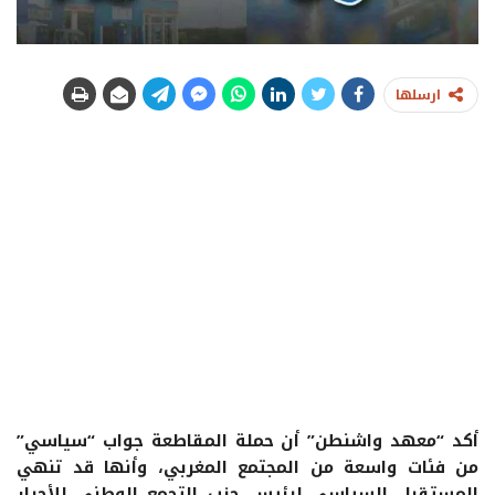
ارسلها
أكد “معهد واشنطن” أن حملة المقاطعة جواب “سياسي”
من فئات واسعة من المجتمع المغربي، وأنها قد تنهي
المستقبل السياسي لرئيس حزب التجمع الوطني للأحرار