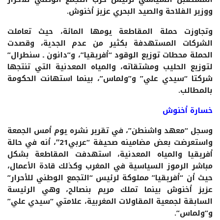
ووزير الفلاحة والصيد البحري عزيز أخنوش.
وتجاوزت حملة المقاطعة يومها المائة، حيث تعاملت
الشركات المستهدفة بكثير من عدم الجدية، وقصدت
الحملة محطات توزيع الوقود “أفريقيا”، و”دانون ـ سنطرال”
لتوزيع الحليب ومشتقاته، والمياه المعدنية التي تنتجها
شركتا “سيدي علي” و”ولماس”، بينما استهانت الحكومة
بالمطالب.
خسارة أخنوش
وسجل “معهد واشنطن”، في تقرير نشره يوم أمس الجمعة
واستعرضت بعض مضامينه صحيفة “عربي21″، أنه في حالة
أفريقيا والمياه المعدنية، استهدفت المقاطعة بشكل
مباشر الرموز السياسية في المغرب وكذلك قادة الأعمال،
حيث أن “أفريقيا” مملوكة لرئيس “التجمع الوطني للأحرار”
عزيز أخنوش بينما تملك مريم بنصالح، وهي الرئيسة
السابقة لجمعية المقاولات المغربية، علامتي “سيدي علي”
و”ولماس”.