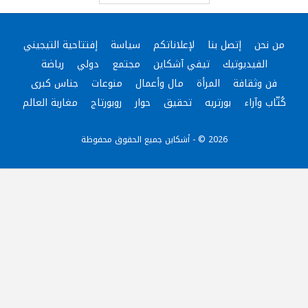
من نحن
إتصل بنا
لإعلاناتكم
سياسة
إفتتاحية التيجيني
الفيديوتيك
تيفي آشكاين
مجتمع
دولي
رياضة
فن وثقافة
المرأة
مال وأعمال
منوعات
جناس كبرى
كُتّاب وآراء
بورتريه
تحقيق
حوار
روبورتاج
مغاربة العالم
2026 © - أشكاين جميع الحقوق محفوظة