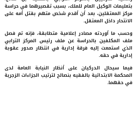
بتعليمات الوكيل العام للملك، بسبب تقصيرهما في حراسة
مركز المعتقلين، بعد أن أقدم شخص متهم بقتل أمه على
الانتحار داخل المعتقل.
وحسب ما أوردته مصادر إعلامية متطابقة، فإنه تم فصل
ملف المكلفين بالحراسة عن ملف رئيس المركز الترابي
الذي استمعت إليه فرقة إدارية في انتظار صدور عقوبة
إدارية في حقه.
فيما سيحال الدركيان على أنظار النيابة العامة لدى
المحكمة الابتدائية بالفقيه بنصالح لترتيب الجزاءات الزجرية
في حقهما.